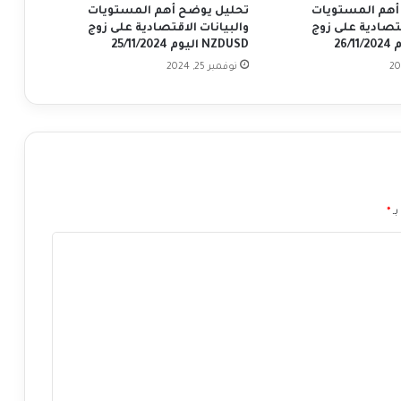
ك
أهم المستويات
تحليل يوضح أهم المستويات
ر
قتصادية على زوج
والبيانات الاقتصادية على زوج
ي
NZDUSD اليوم 25/11/2024
س
نوفمبر 25, 2024
ت
ي
ن
ل
ا
ج
ا
ر
بـ
*
د
ر
ئ
ي
س
ة
ا
ل
م
ر