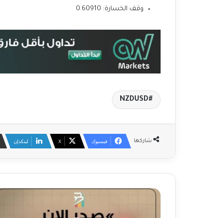
وقف الخسارة: 0.60910
NZDUSD
فيسبوك
‫X
لينكدإن
شاركها
ا
ن
خ