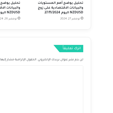
ن
تحليل يوضح أهم المستويات
تحليل يوضح 
ة
والبيانات الاقتصادية على زوج
والبيانات الا
ا
NZDUSD اليوم 27/11/2024
NZDUSD اليوم 26/11/2024
ل
نوفمبر 27, 2024
نوفمبر 26, 2024
ب
ط
ا
ل
ة
اترك تعليقاً
ف
ي
ا
لن يتم نشر عنوان بريدك الإلكتروني.
الحقول الإلزامية مشار إليها 
ل
ا
و
ل
ل
ا
ت
ي
ا
ع
ت
ل
ا
ي
ل
م