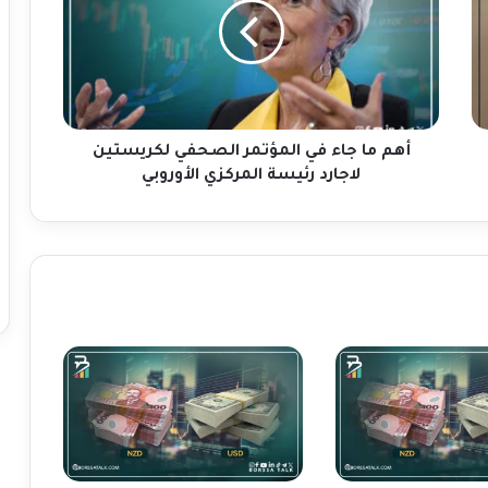
م
ا
ج
ا
ء
ف
ي
أهم ما جاء في المؤتمر الصحفي لكريستين
ا
لاجارد رئيسة المركزي الأوروبي
ل
م
ؤ
ت
م
ر
ا
ل
ص
ح
ف
ي
ل