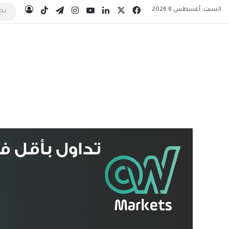
‫X
فيسبوك
لينكدإن
‫YouTube
انستقرام
تيلقرام
‫TikTok
السبت, أغسطس 8 2026
تسجيل 