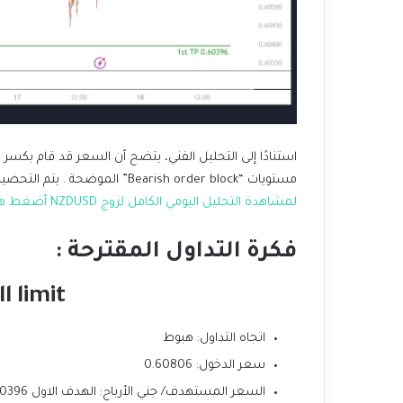
استنادًا إلى التحليل الفني، يتضح أن السعر قد قام بكسر م
مستويات “Bearish order block” الموضحة . يتم التحضير حاليًا لحركة هبوط نحو المستويات المحددة في الرسم البياني.
لمشاهدة التحليل اليومي الكامل لزوج NZDUSD أضغط هنا
فكرة التداول المقترحة :
l limit
اتجاه التداول: هبوط
سعر الدخول: 0.60806
السعر المستهدف/ جني الأرباح: الهدف الاول 0.60396 الثاني 0.60296