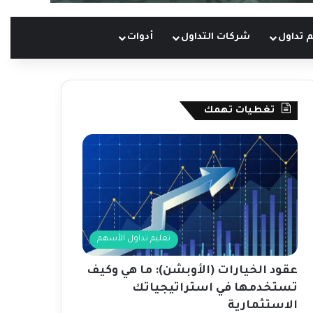
 تداول
شركات التداول
أدوات
تغطيات تهمك
تعليم تداول الأسهم
عقود الخيارات (الأوبشن): ما هي وكيف
تستخدمها في استراتيجياتك
الاستثمارية