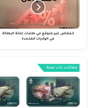
ف
ا
ض
غ
ي
ر
م
انخفاض غير متوقع في طلبات إعانة البطالة
ت
في الولايات المتحدة
و
ق
ع
ف
ي
مقالات ذات صلة
ط
ل
ب
ا
ت
إ
ع
ا