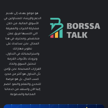
هو موقع يهدف إلى تقديم
الدعم والإرشاد للمتداولين في
الأسواق المالية، من خلال
مشاركة الخبرات والمعرفة
التي اكتسبها فريق عمل
متخصص ومحترف في هذا
المجال. نحن نساعدك على
تطوير مهاراتك
واستراتيجياتك في التداول،
ونزودك بالأدوات اللازمة
لتحليل السوق واتخاذ
القرارات الصحيحة. نحن نؤمن
بأن التداول هو أكثر من مجرد
كسب المال، بل هو فرصة
للتحدي والتعلم والنمو. انضم
إلينا الآن واستفد من خدماتنا
المجانية والمدفوعة.
مطالبات
ما