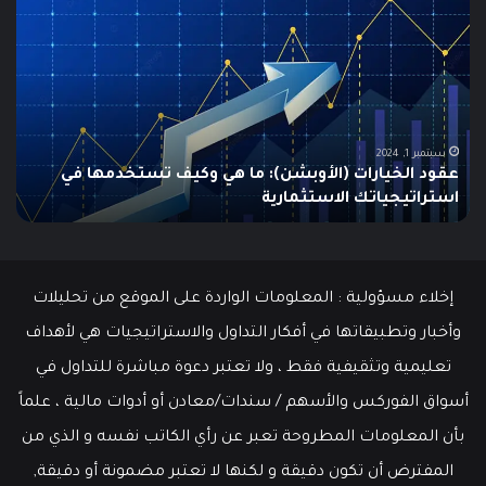
البطالة
هو
في
الـ
الولايات
ing
المتحدة
تنخفض
دلي
إلى
الش
أدنى
للم
سبتمبر 19, 2024
مطالبات البطالة في الولايات المتحدة تنخفض إلى أدنى
مستوى
مستوى منذ مايو وسط سوق عمل قوي
ما هو
منذ
مايو
وسط
سوق
عمل
إخلاء مسؤولية : المعلومات الواردة على الموقع من تحليلات
قوي
وأخبار وتطبيقاتها في أفكار التداول والاستراتيجيات هي لأهداف
تعليمية وتثقيفية فقط ، ولا تعتبر دعوة مباشرة للتداول في
أسواق الفوركس والأسهم / سندات/معادن أو أدوات مالية ، علماً
بأن المعلومات المطروحة تعبر عن رأي الكاتب نفسه و الذي من
المفترض أن تكون دقيقة و لكنها لا تعتبر مضمونة أو دقيقة,