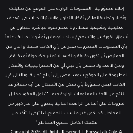
إخلاء مسؤولية : المعلومات الواردة على الموقع من تحليلات
وأخبار وتطبيقاتها في أفكار التداول والاستراتيجيات هي لأهداف
تعليمية وتثقيفية فقط ، ولا تعتبر دعوة مباشرة للتداول في
أسواق الفوركس والأسهم / سندات/معادن أو أدوات مالية ، علماً
بأن المعلومات المطروحة تعبر عن رأي الكاتب نفسه و الذي من
المفترض أن تكون دقيقة و لكنها لا تعتبر مضمونة أو دقيقة,
ونحن لا نعد ولا نضمن بأن تبني أي من الاستراتيجيات والأفكار
المطروحة على الموقع سوف يفضي إلى أرباح تجارية. وبالتالي فإن
الكاتب ليس مسؤولاً بأي شكل من الأشكال عن أية خسائر قد
تنتج من الأخذ بالمعلومات الواردة فيه.. “تداول العقود مقابل
الفروقات على أساس الرافعة المالية ينطوي على قدر كبير من
المخاطر. قد يكون غير مناسب للجميع، لذا يُرجى التأكد من
فهمك الكامل لجميع المخاطر “
BorssaTalk.CoM
© Copyright 2026, All Rights Reserved |