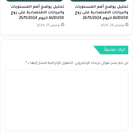
ز
ا
تحليل يوضح أهم المستويات
تحليل يوضح أهم المستويات
و
ج
والبيانات الاقتصادية على زوج
والبيانات الاقتصادية على زوج
ج
ت
AUDUSD اليوم 26/11/2024
AUDUSD اليوم 25/11/2024
G
م
نوفمبر 26, 2024
نوفمبر 25, 2024
B
ا
P
ع
C
ا
A
ل
اترك تعليقاً
D
ف
ا
ي
لن يتم نشر عنوان بريدك الإلكتروني.
الحقول الإلزامية مشار إليها بـ
*
ل
د
ي
ر
ا
و
ا
م
ل
ل
1
ي
ت
8
ع
/
0
ل
9
ي
/
2
ق
0