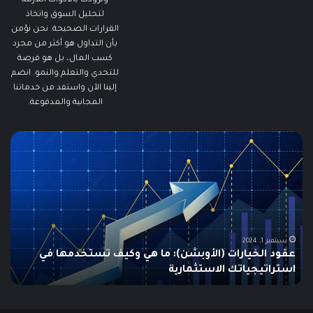
ونزودك بالأدوات اللازمة
لتحليل السوق واتخاذ
القرارات الصحيحة. نحن نؤمن
بأن التداول هو أكثر من مجرد
كسب المال، بل هو فرصة
للتحدي والتعلم والنمو. انضم
إلينا الآن واستفد من خدماتنا
المجانية والمدفوعة.
ما
هو
الـ
Swing
Trading؟
دليلك
الشامل
للمبتدئين
يونيو 10, 2025
ما هو الـ Swing Trading؟ دليلك الشامل للمبتدئين