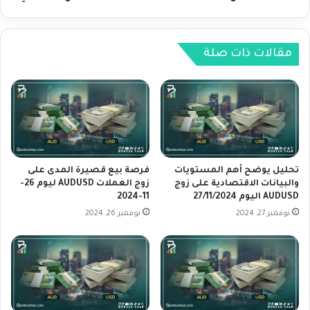
ا
ا
ل
ج
ب
ع
ي
مقالات ذات صلة
و
ا
ي
ن
ف
ا
ق
ت
د
ا
م
ل
ك
ا
ا
ق
س
تحليل يوضح أهم المستويات
فرصة بيع قصيرة المدى على
ت
والبيانات الاقتصادية على زوج
زوج العملات AUDUSD ليوم 26-
ب
AUDUSD اليوم 27/11/2024
11-2024
ص
ا
ا
ل
نوفمبر 27, 2024
نوفمبر 26, 2024
د
أ
ي
م
ة
س
ع
ق
ل
ب
ى
ل