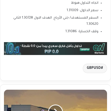
اتجاه التداول:هبوط
سعر الدخول: 1.31009
السعر المستهدف/ جني الأرباح: الهدف الاول 1.30728 الثاني
1.30620
وقف الخسارة: 1.31086
GBPUSD
ب
و
ي
ن