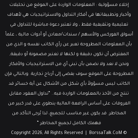
عمل
إخلاء مسؤولية : المعلومات الواردة على الموقع من تحليلات
قوي
وأخبار وتطبيقاتها في أفكار التداول والاستراتيجيات هي لأهداف
تعليمية وتثقيفية فقط ، ولا تعتبر دعوة مباشرة للتداول في
أسواق الفوركس والأسهم / سندات/معادن أو أدوات مالية ، علماً
بأن المعلومات المطروحة تعبر عن رأي الكاتب نفسه و الذي من
المفترض أن تكون دقيقة و لكنها لا تعتبر مضمونة أو دقيقة,
ونحن لا نعد ولا نضمن بأن تبني أي من الاستراتيجيات والأفكار
المطروحة على الموقع سوف يفضي إلى أرباح تجارية. وبالتالي فإن
الكاتب ليس مسؤولاً بأي شكل من الأشكال عن أية خسائر قد
تنتج من الأخذ بالمعلومات الواردة فيه.. “تداول العقود مقابل
الفروقات على أساس الرافعة المالية ينطوي على قدر كبير من
المخاطر. قد يكون غير مناسب للجميع، لذا يُرجى التأكد من
فهمك الكامل لجميع المخاطر “
BorssaTalk.CoM
© Copyright 2026, All Rights Reserved |