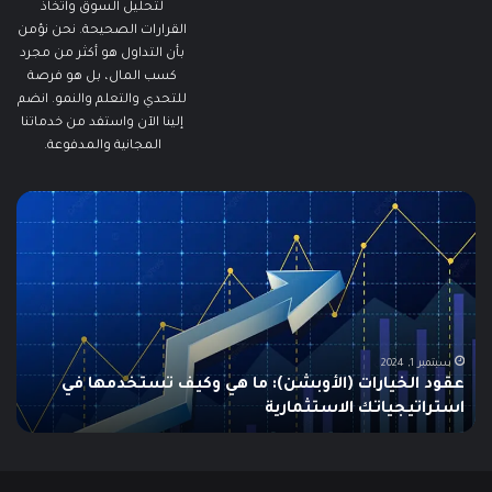
لتحليل السوق واتخاذ
القرارات الصحيحة. نحن نؤمن
بأن التداول هو أكثر من مجرد
كسب المال، بل هو فرصة
للتحدي والتعلم والنمو. انضم
إلينا الآن واستفد من خدماتنا
المجانية والمدفوعة.
مطالبات
ما
البطالة
هو
في
الـ
الولايات
ing
المتحدة
تنخفض
دلي
إلى
الش
أدنى
للم
سبتمبر 19, 2024
مطالبات البطالة في الولايات المتحدة تنخفض إلى أدنى
مستوى
مستوى منذ مايو وسط سوق عمل قوي
ما هو
منذ
مايو
وسط
سوق