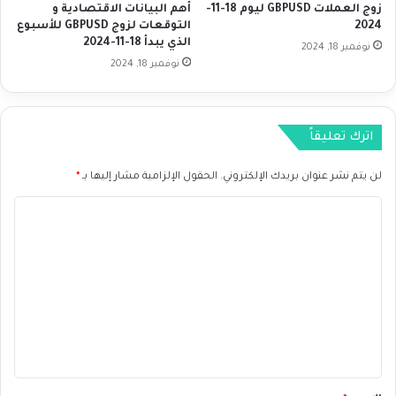
زوج العملات GBPUSD ليوم 18-11-
أهم البيانات الاقتصادية و
ل
ع
2024
التوقعات لزوج GBPUSD للأسبوع
ع
ا
الذي يبدأ 18-11-2024
نوفمبر 18, 2024
م
ف
نوفمبر 18, 2024
ا
ي
ل
ا
ي
ل
ة
س
اترك تعليقاً
و
ق
لن يتم نشر عنوان بريدك الإلكتروني.
الحقول الإلزامية مشار إليها بـ
*
م
ن
ا
أ
ل
س
و
ت
أ
ع
أ
س
ل
ب
ي
و
ق
ع
ف
*