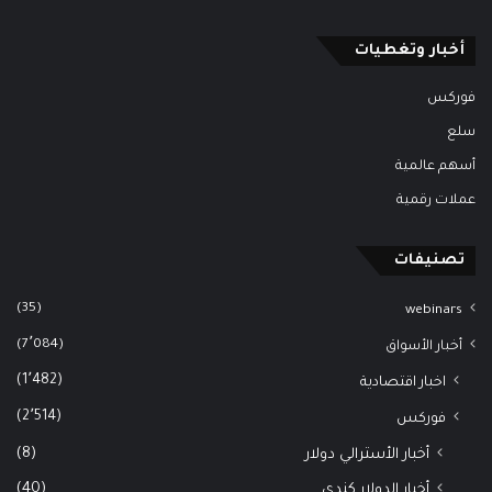
أخبار وتغطيات
فوركس
سلع
أسهم عالمية
عملات رقمية
تصنيفات
(35)
webinars
(7٬084)
أخبار الأسواق
(1٬482)
اخبار اقتصادية
(2٬514)
فوركس
(8)
أخبار الأسترالي دولار
(40)
أخبار الدولار كندي