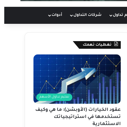
 تداول
شركات التداول
أدوات
تغطيات تهمك
تعليم تداول الأسهم
عقود الخيارات (الأوبشن): ما هي وكيف
تستخدمها في استراتيجياتك
الاستثمارية