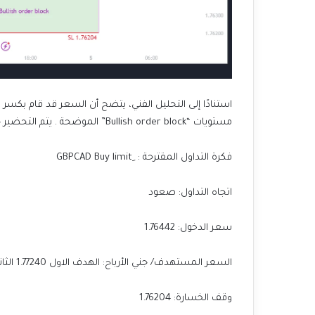
استنادًا إلى التحليل الفني، يتضح أن السعر قد قام بكسر م
مستويات “Bullish order block” الموضحة . يتم التحضير حاليًا لحركة صعود نحو المستويات المحددة في الرسم البياني.
فكرة التداول المقترحة : ِGBPCAD Buy limit
اتجاه التداول: صعود
سعر الدخول: 1.76442
السعر المستهدف/ جني الأرباح: الهدف الاول 1.77240 الثاني 1.77340
وقف الخسارة: 1.76204