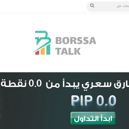
 الدخول
بحث
عن