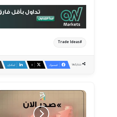
Trade Ideas
فيسبوك
‫X
لينكدإن
شاركها
ع
ا
ج
ل
: