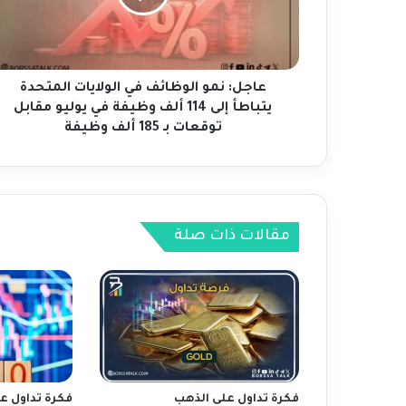
ن
م
و
ا
ل
عاجل: نمو الوظائف في الولايات المتحدة
و
يتباطأ إلى 114 ألف وظيفة في يوليو مقابل
ظ
توقعات بـ 185 ألف وظيفة
ا
ئ
ف
ف
ي
مقالات ذات صلة
ا
ل
و
ل
ا
ي
ا
ت
ا
فكرة تداول على الذهب
فكرة تداول على