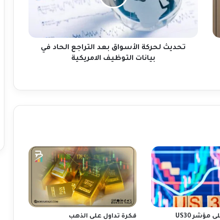
ل
ح
ر
ك
ة
تحديث لحركة الأسواق بعد التراجع الحاد في
ا
بيانات التوظيف الامريكية
ل
أ
س
و
ا
ق
ب
ع
د
ا
ل
ت
ر
ا
ج
 مؤشر US30
فكرة تداول على الذهب