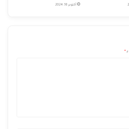
ع
أكتوبر 18, 2024
ا
ل
ح
ا
د
ف
ي
ب
بـ
*
ي
ا
ن
ا
ت
ا
ل
ت
و
ظ
ي
ف
ا