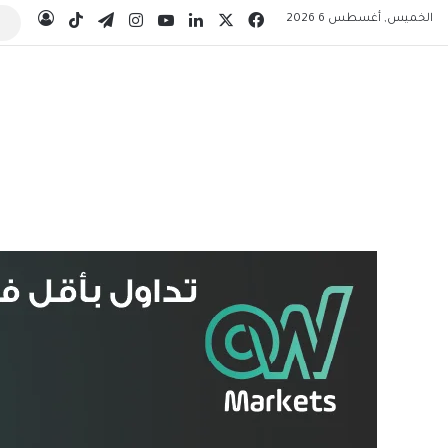
‫X
فيسبوك
لينكدإن
‫YouTube
انستقرام
تيلقرام
‫TikTok
الخميس, أغسطس 6 2026
تسجيل