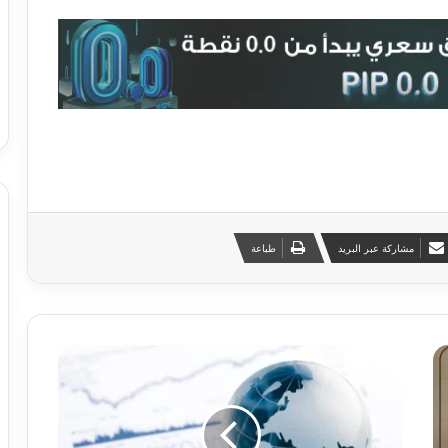
مشاركة عبر البريد
طباعة
ت
ح
د
ي
ث