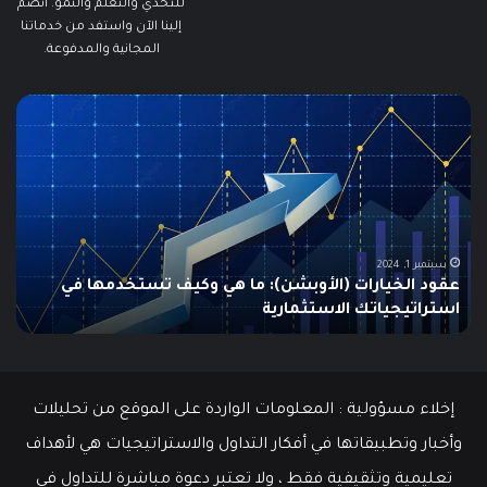
للتحدي والتعلم والنمو. انضم
إلينا الآن واستفد من خدماتنا
المجانية والمدفوعة.
مطالبات
ما
البطالة
هو
في
الـ
الولايات
ng
المتحدة
تنخفض
دل
إلى
ال
أدنى
لل
سبتمبر 19, 2024
مطالبات البطالة في الولايات المتحدة تنخفض إلى أدنى
مستوى
مستوى منذ مايو وسط سوق عمل قوي
منذ
مايو
وسط
سوق
عمل
إخلاء مسؤولية : المعلومات الواردة على الموقع من تحليلات
قوي
وأخبار وتطبيقاتها في أفكار التداول والاستراتيجيات هي لأهداف
تعليمية وتثقيفية فقط ، ولا تعتبر دعوة مباشرة للتداول في