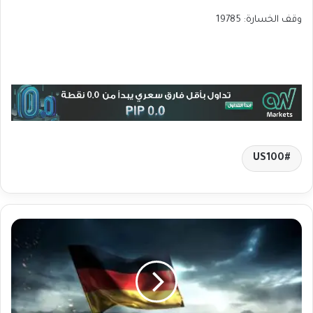
وقف الخسارة: 19785
US100
ت
ر
ا
ج
ع
غ