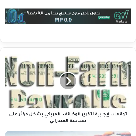
ت
و
ق
ع
ا
ت
إ
ي
ج
ا
توقعات إيجابية لتقرير الوظائف الأمريكي بشكل مؤثر على
ب
سياسة الفيدرالي
ي
ة
م