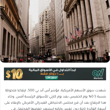
شهدت سوق الأسهم الأمريكية، مؤشر أس أند بي 500، ارتفاعا ملحوظا
بنسبة 0.5% يوم الخميس بعد يوم كارثي للأسواق الرئيسة أمس. وجاء
هذا الارتفاع بعد أن قرر مجلس الاحتياطي الفيدرالي الأمريكي بالإبقاء على
أسعار الفائدة ثابتة دون تغيير، ولكنه استبعد خفضها المحتمل في