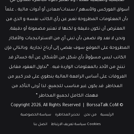
تعليمية وتثقيفية فقط ، ولا تعتبر دعوة مباشرة للتداول في
أسواق الفوركس والأسهم / سندات/معادن أو أدوات مالية ، علماً
بأن المعلومات المطروحة تعبر عن رأي الكاتب نفسه و الذي من
المفترض أن تكون دقيقة و لكنها لا تعتبر مضمونة أو دقيقة,
ونحن لا نعد ولا نضمن بأن تبني أي من الاستراتيجيات والأفكار
المطروحة على الموقع سوف يفضي إلى أرباح تجارية. وبالتالي فإن
الكاتب ليس مسؤولاً بأي شكل من الأشكال عن أية خسائر قد
تنتج من الأخذ بالمعلومات الواردة فيه.. “تداول العقود مقابل
الفروقات على أساس الرافعة المالية ينطوي على قدر كبير من
المخاطر. قد يكون غير مناسب للجميع، لذا يُرجى التأكد من
فهمك الكامل لجميع المخاطر “
BorssaTalk.CoM
© Copyright 2026, All Rights Reserved |
الرئيسية
من نحن
تحذير المخاطرة
سياسة الخصوصية
Cookies سياسة تعريف الارتباط
اتصل بنا