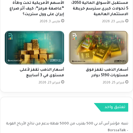
ب
ي
مستقبل الأسواق المالية 2050:
الأسهم الأمريكية تحت وطأة
ش
ك
5 تحولات كبرى سترسم خريطة
“عاصفة هرمز”: كيف أثر صراع
ك
الاستثمار العالمية
إيران على وول ستريت؟
ي
ل
ي
مارس 23, 2026
مارس 3, 2026
م
ش
ؤ
ه
ث
د
ر
ت
ع
ح
ل
س
ى
ن
أسعار الذهب تقفز فوق
أسعار الذهب تقفز لأعلى
س
ا
مستويات 5190 دولار
مستوى في 3 أسابيع
ي
ط
ا
فبراير 25, 2026
فبراير 23, 2026
ف
س
ي
ة
ف
ا
ا
تعليق واحد
ل
ف
ف
ي
ي
ي
تنبيه:
مؤشر أس أند بي 500 يقترب من 5000 نقطة بدعم من نتائج الأرباح القوية
د
ن
– BorssaTalk
ر