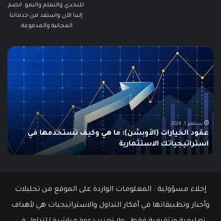
للتحدي والتعلم والنمو. انضم
إلينا الآن واستفد من خدماتنا
المجانية والمدفوعة.
مطالبات
ما
البطالة
هو
في
الـ
الولايات
ing
المتحدة
تنخفض
دلي
إلى
الش
أدنى
للم
سبتمبر 19, 2024
مطالبات البطالة في الولايات المتحدة تنخفض إلى أدنى
مستوى
مستوى منذ مايو وسط سوق عمل قوي
ما هو
منذ
مايو
وسط
سوق
عمل
إخلاء مسؤولية : المعلومات الواردة على الموقع من تحليلات
قوي
وأخبار وتطبيقاتها في أفكار التداول والاستراتيجيات هي لأهداف