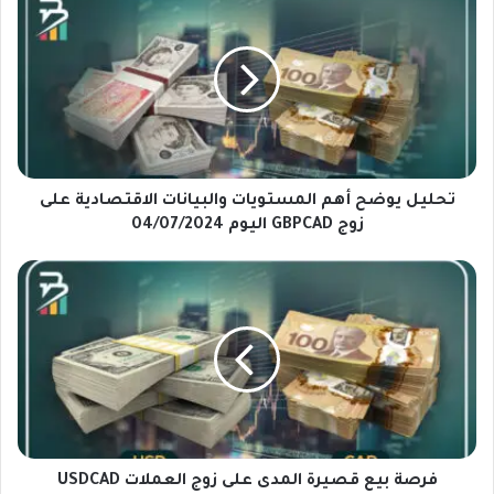
ح
ل
ي
ل
ي
و
ض
ح
أ
تحليل يوضح أهم المستويات والبيانات الاقتصادية على
ه
زوج GBPCAD اليوم 04/07/2024
م
ا
ف
ل
ر
م
ص
س
ة
ت
ب
و
ي
ي
ع
ا
ق
ت
ص
و
ي
فرصة بيع قصيرة المدى على زوج العملات USDCAD