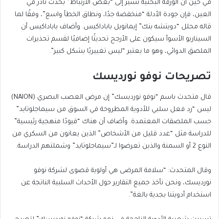
في حين أن الورقة البحثية تشير إلى “بعض الارتباط” بحدث نادر في
العين، فإن جودة الأدلة “منخفضة جدًا، ونطاق الخطأ واسع”، وفقًا لما
قاله محلل “دويتشه بنك” إيمانويل باباداكيس. وأضاف باباداكيس أن
السيناريو الأسوأ سيكون على الأرجح تحديثًا إضافيًا لقسم تحذيرات
الملصق الدوائي، وهو ما يعتبر “ليس تغييريًا بشكل كبير”.
تصريحات نوفو نورديسك
قال متحدث باسم “نوفو نورديسك” إن مرض العصب البصري (NAION)
ليس “رد فعل سلبي للأدوية المطروحة في السوق من سيماجلوتايد”
حسب الملصقات المعتمدة. وأضاف أن هناك “قيودًا منهجية رئيسية”
للدراسة مثل “عدد قليل من الأشخاص” الذين يعانون من السكري من
النوع 2 أو السمنة والذين تعرضوا لـ”سيماجلوتايد” وشملتهم الدراسة.
وقال المتحدث: “سلامة المرضى هي أولوية قصوى لشركة نوفو
نورديسك، ونحن نأخذ جميع التقارير حول الأحداث السلبية الناتجة عن
استخدام أدويتنا بجدية بالغة”.