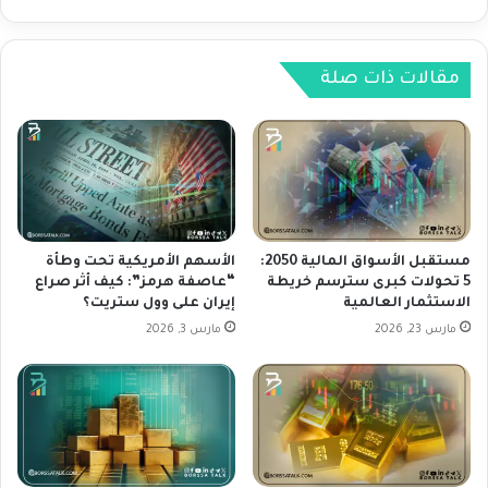
ا
ر
ل
ة
ب
ا
ي
مقالات ذات صلة
ل
ا
م
ن
د
ا
ى
ت
ع
ا
ل
ل
ى
ا
ز
ق
و
مستقبل الأسواق المالية 2050:
الأسهم الأمريكية تحت وطأة
ت
5 تحولات كبرى سترسم خريطة
“عاصفة هرمز”: كيف أثر صراع
ج
الاستثمار العالمية
إيران على وول ستريت؟
ص
ا
ا
ل
مارس 23, 2026
مارس 3, 2026
د
ع
ي
م
ة
ل
ع
ا
ل
ت
ى
U
ز