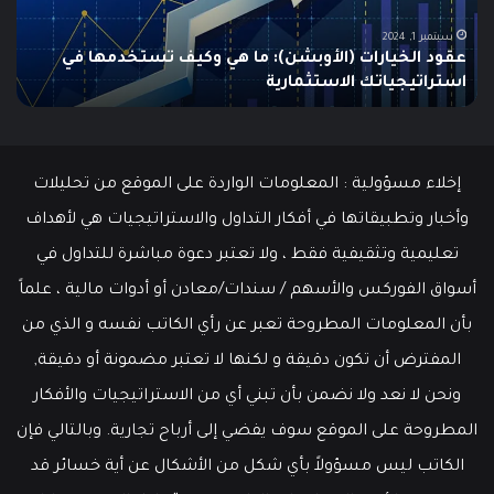
إلى
الش
أدنى
للم
سبتمبر 19, 2024
مطالبات البطالة في الولايات المتحدة تنخفض إلى أدنى
مستوى
مستوى منذ مايو وسط سوق عمل قوي
ما هو
منذ
مايو
وسط
سوق
عمل
إخلاء مسؤولية : المعلومات الواردة على الموقع من تحليلات
قوي
وأخبار وتطبيقاتها في أفكار التداول والاستراتيجيات هي لأهداف
تعليمية وتثقيفية فقط ، ولا تعتبر دعوة مباشرة للتداول في
أسواق الفوركس والأسهم / سندات/معادن أو أدوات مالية ، علماً
بأن المعلومات المطروحة تعبر عن رأي الكاتب نفسه و الذي من
المفترض أن تكون دقيقة و لكنها لا تعتبر مضمونة أو دقيقة,
ونحن لا نعد ولا نضمن بأن تبني أي من الاستراتيجيات والأفكار
المطروحة على الموقع سوف يفضي إلى أرباح تجارية. وبالتالي فإن
الكاتب ليس مسؤولاً بأي شكل من الأشكال عن أية خسائر قد