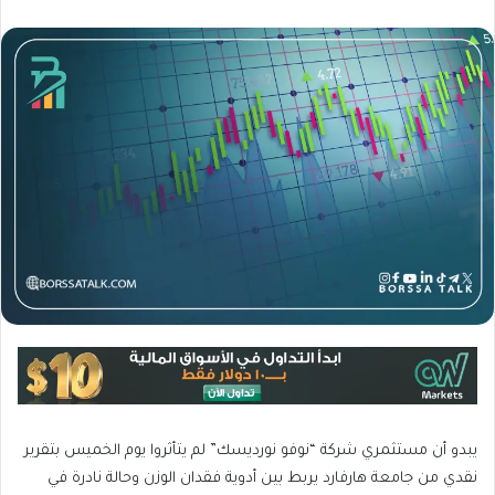
يبدو أن مستثمري شركة “نوفو نورديسك” لم يتأثروا يوم الخميس بتقرير
نقدي من جامعة هارفارد يربط بين أدوية فقدان الوزن وحالة نادرة في