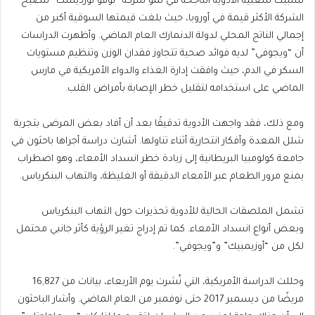
تسببت شعبية الأدوية الناجحة في نمو شركة “نوفو نورديسك” لتصبح
الشركة الأكثر قيمة في أوروبا، حيث بلغت قيمتها السوقية أكبر من
إجمالي الناتج المحلي لدولة الدنمارك العام الماضي. وأظهرت الدراسات
أن “ويجوفي” لديه فوائد صحية تتجاوز فقدان الوزن وتنظيم مستويات
السكر في الدم، حيث وافقت إدارة الغذاء والدواء الأمريكية في مارس
الماضي على استخدامه لتقليل خطر الإصابة بأمراض القلب.
ومع ذلك، فقد واجهت الأدوية تدقيقًا بعد أن أفاد بعض المرضى بتجربة
شلل المعدة وأفكار انتحارية أثناء تناولها. أشارت دراسة أجراها باحثون في
جامعة كولومبيا البريطانية إلى زيادة خطر انسداد الأمعاء، وهو اضطراب
يمنع مرور الطعام عبر الأمعاء الدقيقة أو الغليظة، والتهاب البنكرياس.
تشمل الملصقات الحالية للأدوية تحذيرات حول التهاب البنكرياس
وبعض أنواع انسداد الأمعاء. كما تم إدراج تغير الرؤية كأثر جانبي محتمل
لكل من “أوزيمبيك” و”ويجوفي”.
وحللت الدراسة الأمريكية، التي نُشرت يوم الأربعاء، بيانات من 16,827
مريضًا من ديسمبر 2017 حتى نوفمبر من العام الماضي. وأشار الباحثون