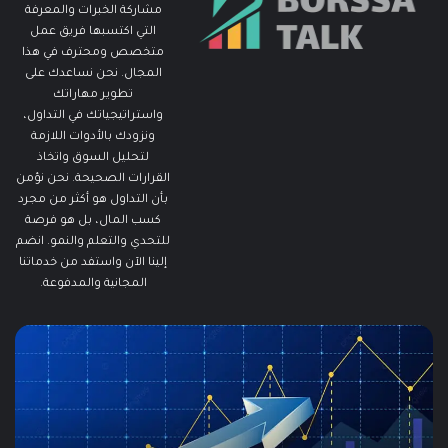
مشاركة الخبرات والمعرفة
التي اكتسبها فريق عمل
متخصص ومحترف في هذا
المجال. نحن نساعدك على
تطوير مهاراتك
واستراتيجياتك في التداول،
ونزودك بالأدوات اللازمة
لتحليل السوق واتخاذ
القرارات الصحيحة. نحن نؤمن
بأن التداول هو أكثر من مجرد
كسب المال، بل هو فرصة
للتحدي والتعلم والنمو. انضم
إلينا الآن واستفد من خدماتنا
المجانية والمدفوعة.
مطالبات
ما
البطالة
هو
في
الـ
الولايات
ing
المتحدة
تنخفض
دلي