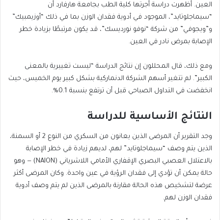
العين. أظهرت دراسة أجرتها كلية الطب بجامعة هارفارد أن
“سيماجلوتايد”، الموجود في أدوية فقدان الوزن بما في ذلك “أوزيمبيك”
و”ويجوفي” من شركة “نوفو نورديسك”، قد يكون مرتبطًا بزيادة خطر
الإصابة بمرض نادر في العين.
ومع ذلك، قال المحللون إن نتائج الدراسة “ليست تغييرية بالمعنى
الكبير”. لم تتغير أسهم الشركة الدنماركية بشكل كبير يوم الخميس، حيث
انخفضت في التداول الصباحي قبل أن ترتفع بنسبة 0.1%.
النتائج الأساسية للدراسة
وجد التقرير أن المرضى الذين يعانون من السكري من النوع 2 أو السمنة،
الذين يتم وصف “سيماجلوتايد” لهم، لديهم زيادة في خطر الإصابة
بالاعتلال العصبي البصري الإقفاري الأمامي اللاشرياني (NAION) — وهو
حالة يمكن أن تؤدي إلى فقدان الرؤية في عين واحدة. وكان المرضى أكثر
عرضة لتشخيص هذه الحالة مقارنة بالمرضى الذين لم يتم وصف أدوية
فقدان الوزن لهم.