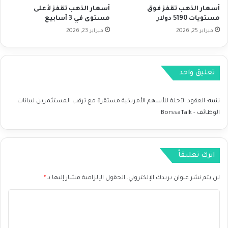
S
أسعار الذهب تقفز فوق
أسعار الذهب تقفز لأعلى
و
D
مستويات 5190 دولار
مستوى في 3 أسابيع
ج
C
فبراير 25, 2026
فبراير 23, 2026
G
A
B
D
P
C
تعليق واحد
A
D
ا
تنبيه:
العقود الآجلة للأسهم الأمريكية مستقرة مع ترقب المستثمرين لبيانات
ل
الوظائف - BorssaTalk
ي
و
م
0
اترك تعليقاً
4
/
لن يتم نشر عنوان بريدك الإلكتروني.
الحقول الإلزامية مشار إليها بـ
*
0
7
ا
/
ل
2
0
ت