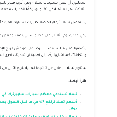
الثلاثة أشهر المنتهية في 30 يونيو، وفقًا لتقديرات مجمعة من قبل FactSet StreetAccount.
ولا تفصل تسلا الأرقام الخاصة بطرازات السيارات الفردية 
وفي مذكرة يوم الثلاثاء، قال محللو سيتي إنهم يتوقعون 
وأضافوا: “من هنا، سينصب التركيز على هوامش الربح الإجما
والتكلفة”، كما أشاروا أيضًا إلى أهمية أي تحديثات أخرى 
ستقوم تسلا بالإعلان عن نتائجها المالية للربع الثاني في 23 يوليو.
اقرأ أيضا…
تسلا تستدعي معظم سيارات سايبرترك في ال
دولار
تسلا تتخلى عن هدف تسليم 20 مليون سيارة سنوياً