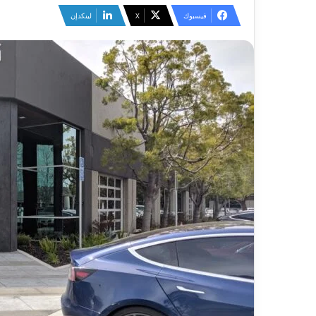
فيسبوك
‫X
لينكدإن