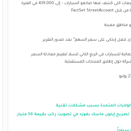
المحللون أن تصل تسليمات تسلا – وهي أقرب تقدير للمبيعات التي كشف عنها صانعو السيارات – إلى 439,000 في الفترة
أو مناطق معينة.
“رد فعل إيجابي على سعر السهم” بعد صدور التقرير.
لية للسيارات في الربع الثاني لتسلا لتقييم معادلة السعر
للشركة حول إطلاق المنتجات المستقبلية.
ولايات المتحدة بسبب مشكلات تقنية
أسهم تسلا ترتفع 7% في ما قبل السوق بعد تصريح إيلون ماسك بفوزه في تصويت راتب بقيمة 56 مليار