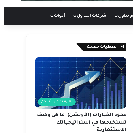
 تداول
شركات التداول
أدوات
تغطيات تهمك
تعليم تداول الأسهم
عقود الخيارات (الأوبشن): ما هي وكيف
تستخدمها في استراتيجياتك
الاستثمارية