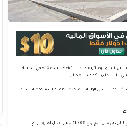
واصلت أسهم تسلا تحقيق مكاسب إضافية في تداولات ما قبل السوق يوم الأربعاء، بعد ارتفاعها بنسبة 10% في الجلسة
ثاني والتي تجاوزت توقعات المحللين.
فعت أسهم الشركة بنسبة 3.07% عند الساعة 6:54 صباحًا بتوقيت شرق الولايات المتحدة، لكنها ظلت منخفضة بنسبة
ء
وصل إجمالي تسليمات تسلا إلى 443,956 سيارة في الربع الثاني، بإجمالي إنتاج بلغ 410,831 سيارة خلال الفترة. توقع