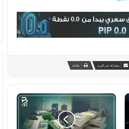
مشاركة عبر البريد
طباعة
ت
ح
ل
ي
ل
ي