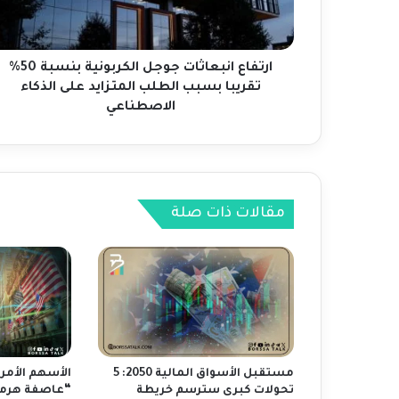
ا
ن
ب
ع
ارتفاع انبعاثات جوجل الكربونية بنسبة 50%
ا
تقريبا بسبب الطلب المتزايد على الذكاء
ث
الاصطناعي
ا
ت
ج
و
ج
مقالات ذات صلة
ل
ا
ل
ك
ر
ب
و
ن
ي
مستقبل الأسواق المالية 2050: 5
الأسهم الأمر
ة
تحولات كبرى سترسم خريطة
“عاصفة هرمز”