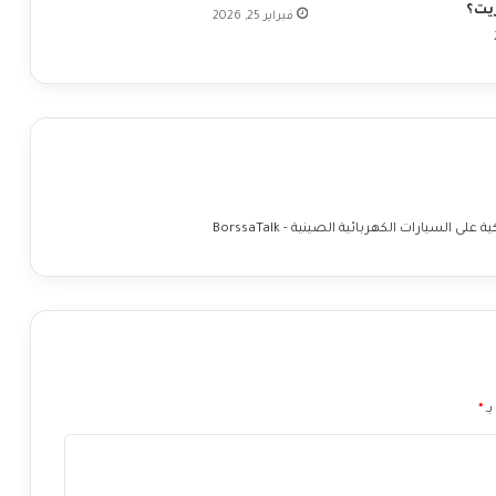
ن
يت؟
فبراير 25, 2026
ا
ت
ا
ل
ا
ق
ت
ص
ا
د
ي
ة
ع
ل
ى
ز
و
بـ
*
ج
A
U
D