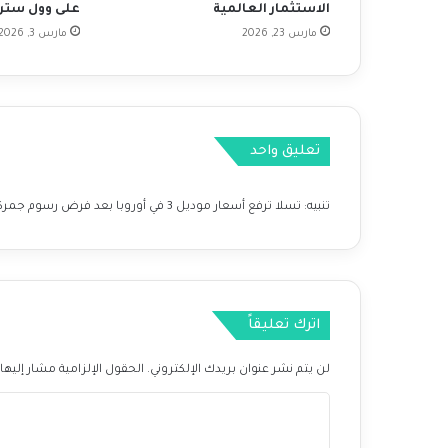
ب
الاستثمار العالمية
على وول ستر
ن
مارس 23, 2026
مارس 3, 2026
س
ب
ة
5
0
تعليق واحد
%
ت
ق
تنبيه:
تسلا ترفع أسعار موديل 3 في أوروبا بعد فرض رسوم جمركية على السيارات الكهربائية الصينية - BorssaTalk
ر
ي
ب
ا
ب
س
اترك تعليقاً
ب
ب
لن يتم نشر عنوان بريدك الإلكتروني.
الحقول الإلزامية مشار إليها 
ا
ل
ا
ط
ل
ل