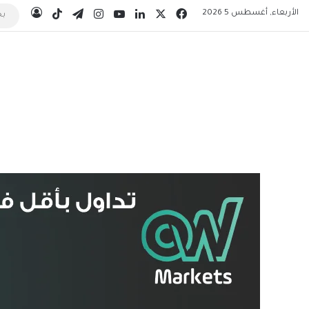
‫X
فيسبوك
لينكدإن
‫YouTube
انستقرام
تيلقرام
‫TikTok
الأربعاء, أغسطس 5 2026
تسجيل 