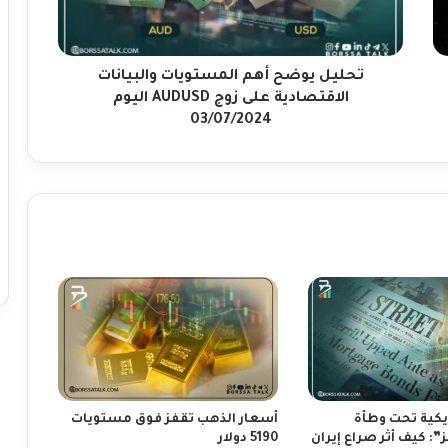
و
ض
ح
أ
تحليل يوضح أهم المستويات والبيانات
ه
الاقتصادية على زوج AUDUSD اليوم
م
03/07/2024
ا
ل
م
س
ت
و
ي
ا
ت
و
ا
ل
ب
ي
يكية تحت وطأة
أسعار الذهب تقفز فوق مستويات
ا
: كيف أثر صراع إيران
5190 دولار