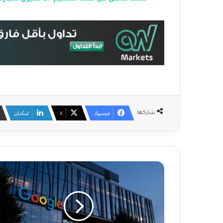
فيسبوك
‫X
لينكدإن
شاركها
ا
ر
ت
ف
ا
ع