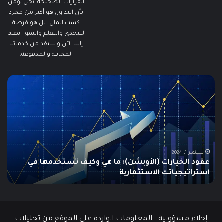
القرارات الصحيحة. نحن نؤمن
بأن التداول هو أكثر من مجرد
كسب المال، بل هو فرصة
للتحدي والتعلم والنمو. انضم
إلينا الآن واستفد من خدماتنا
المجانية والمدفوعة.
مطالبات
ما
البطالة
هو
في
الـ
الولايات
ing
المتحدة
تنخفض
دلي
إلى
الش
أدنى
للم
سبتمبر 19, 2024
مطالبات البطالة في الولايات المتحدة تنخفض إلى أدنى
مستوى
مستوى منذ مايو وسط سوق عمل قوي
ما هو
منذ
مايو
وسط
سوق
عمل
إخلاء مسؤولية : المعلومات الواردة على الموقع من تحليلات