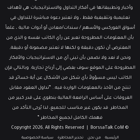
قوي
وأخبار وتطبيقاتها في أفكار التداول والاستراتيجيات هي لأهداف
تعليمية وتثقيفية فقط ، ولا تعتبر دعوة مباشرة للتداول في
أسواق الفوركس والأسهم / سندات/معادن أو أدوات مالية ، علماً
بأن المعلومات المطروحة تعبر عن رأي الكاتب نفسه و الذي من
المفترض أن تكون دقيقة و لكنها لا تعتبر مضمونة أو دقيقة,
ونحن لا نعد ولا نضمن بأن تبني أي من الاستراتيجيات والأفكار
المطروحة على الموقع سوف يفضي إلى أرباح تجارية. وبالتالي فإن
الكاتب ليس مسؤولاً بأي شكل من الأشكال عن أية خسائر قد
تنتج من الأخذ بالمعلومات الواردة فيه.. “تداول العقود مقابل
الفروقات على أساس الرافعة المالية ينطوي على قدر كبير من
المخاطر. قد يكون غير مناسب للجميع، لذا يُرجى التأكد من
فهمك الكامل لجميع المخاطر “
BorssaTalk.CoM
© Copyright 2026, All Rights Reserved |
الرئيسية
من نحن
تحذير المخاطرة
سياسة الخصوصية