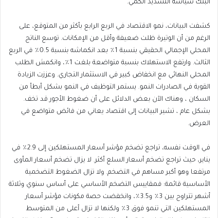
البنك سياسة التشديد الكمي.
كشفت البيانات، نمو الاقتصاد في الربع الرابع بأكثر من المتوقع، على
الرغم من أن الوتيرة ظلت ضعيفة وأقل من الإمكانات. توسع الناتج
المحلي الإجمالي الحقيقي بنسبة 1٪ بعد انكماشه بنسبة 0.5٪ في الربع
الثالث. وارتفع الاستهلاك بنسبة متواضعة بلغت 1٪، وانكمش الطلب
المحلي النهائي مع انخفاض كبير في الاستثمار التجاري. وعززت الزيادة
القوية في الصادرات النمو. يستمر التوظيف في النمو بشكل أبطأ من
السكان ، وهناك الآن بعض الدلائل على أن ضغوط الأجور قد تخف.
بشكل عام ، تشير البيانات إلى اقتصاد يعاني من فائض متواضع في
العرض.
في الوقت نفسه، تراجع تضخم مؤشر أسعار المستهلكين إلى 2.9٪ في
يناير، حيث تراجع تضخم أسعار السلع أكثر. لا يزال تضخم أسعار المأوى
مرتفعا وهو أكبر مساهم في التضخم. ولا تزال الضغوط التضخمية
الأساسية قائمة: فمقاييس التضخم الأساسي على أساس سنوي وثلاثة
أشهر تتراوح بين 3٪ و3.5٪، وانخفضت حصة مكونات مؤشر أسعار
المستهلكين التي تنمو فوق 3٪ ولكنها لا تزال أعلى من المتوسط