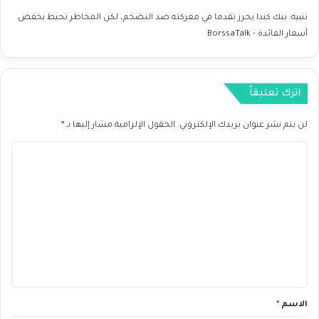
تنبيه:
بنك كندا يحرز تقدما في معركته ضد التضخم، لكن المخاطر تحيط بخفض
أسعار الفائدة - BorssaTalk
اترك تعليقاً
لن يتم نشر عنوان بريدك الإلكتروني.
الحقول الإلزامية مشار إليها بـ
*
ا
ل
ت
ع
ل
ي
ق
*
الاسم
*