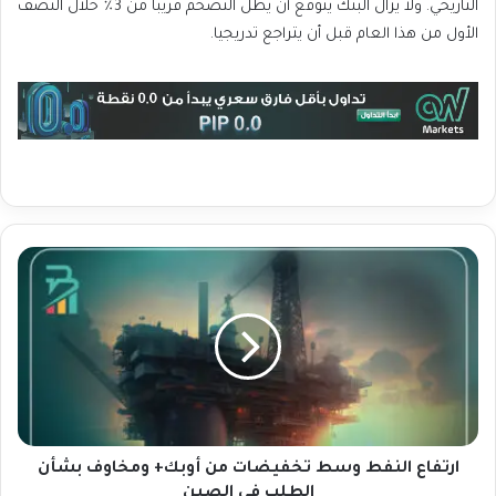
التاريخي. ولا يزال البنك يتوقع أن يظل التضخم قريبا من 3٪ خلال النصف
الأول من هذا العام قبل أن يتراجع تدريجيا.
ا
ر
ت
ف
ا
ع
ا
ل
ن
ف
ارتفاع النفط وسط تخفيضات من أوبك+ ومخاوف بشأن
ط
الطلب في الصين