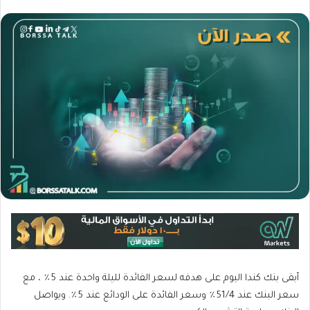
أبقى بنك كندا اليوم على هدفه لسعر الفائدة لليلة واحدة عند 5٪ ، مع
سعر البنك عند 51/4٪ وسعر الفائدة على الودائع عند 5٪. ويواصل