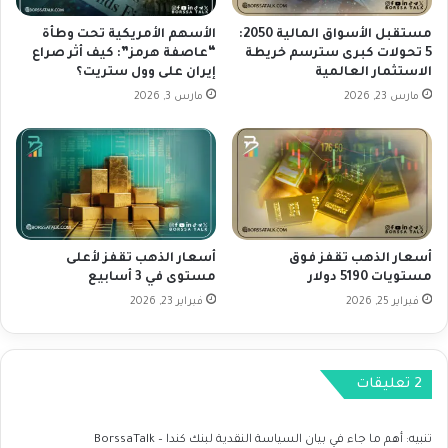
و
ي
ف
ا
مستقبل الأسواق المالية 2050:
الأسهم الأمريكية تحت وطأة
ب
5 تحولات كبرى سترسم خريطة
“عاصفة هرمز”: كيف أثر صراع
ت
الاستثمار العالمية
إيران على وول ستريت؟
ش
ا
أ
ل
مارس 23, 2026
مارس 3, 2026
ن
م
ا
ت
ل
ح
ط
د
ل
ة
ب
ا
ف
ل
أسعار الذهب تقفز فوق
أسعار الذهب تقفز لأعلى
ي
أ
مستويات 5190 دولار
مستوى في 3 أسابيع
ا
م
فبراير 25, 2026
فبراير 23, 2026
ل
ر
ص
ي
ي
ك
ن
ي
‫2 تعليقات
ة
تنبيه:
أهم ما جاء في بيان السياسة النقدية لبنك كندا – BorssaTalk