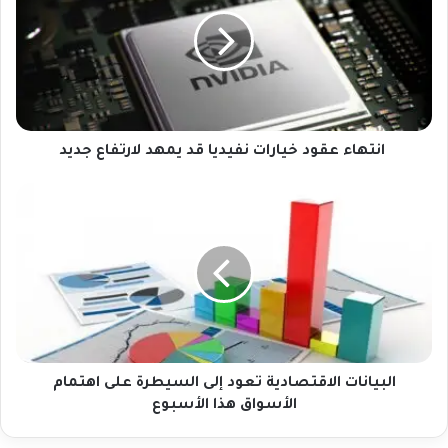
ن
ت
ه
ا
ء
ع
ق
و
انتهاء عقود خيارات نفيديا قد يمهد لارتفاع جديد
د
خ
ا
ي
ل
ا
ب
ر
ي
ا
ا
ت
ن
ن
ا
ف
ت
ي
ا
د
ل
البيانات الاقتصادية تعود إلى السيطرة على اهتمام
ي
ا
الأسواق هذا الأسبوع
ا
ق
ق
ت