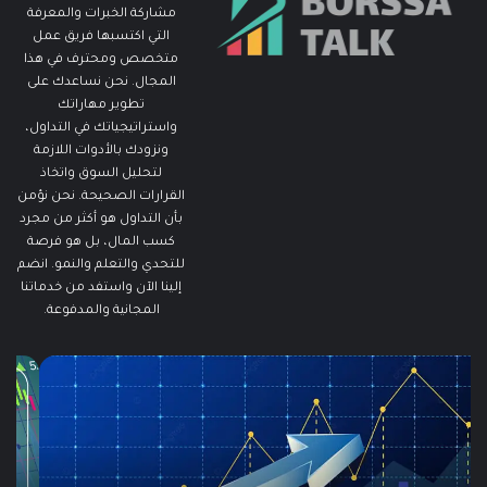
مشاركة الخبرات والمعرفة
التي اكتسبها فريق عمل
متخصص ومحترف في هذا
المجال. نحن نساعدك على
تطوير مهاراتك
واستراتيجياتك في التداول،
ونزودك بالأدوات اللازمة
لتحليل السوق واتخاذ
القرارات الصحيحة. نحن نؤمن
بأن التداول هو أكثر من مجرد
كسب المال، بل هو فرصة
للتحدي والتعلم والنمو. انضم
إلينا الآن واستفد من خدماتنا
المجانية والمدفوعة.
ما
ما
هو
هو
الـ
مؤ
Swing
الس
Trading؟
وكي
دليلك
يتم