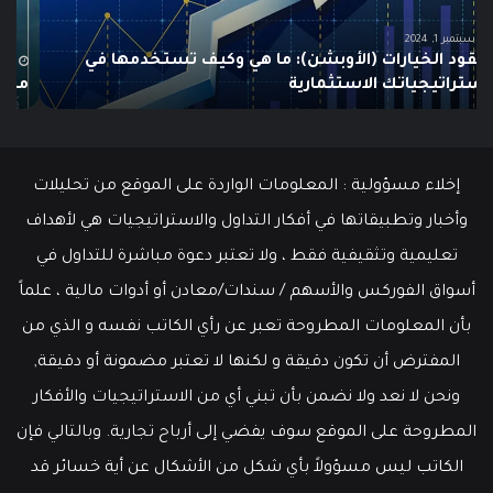
الشامل
است
للمبتدئين
في
الت
يونيو 10, 2025
ما هو الـ Swing Trading؟ دليلك الشامل للمبتدئين
م
إخلاء مسؤولية : المعلومات الواردة على الموقع من تحليلات
وأخبار وتطبيقاتها في أفكار التداول والاستراتيجيات هي لأهداف
تعليمية وتثقيفية فقط ، ولا تعتبر دعوة مباشرة للتداول في
أسواق الفوركس والأسهم / سندات/معادن أو أدوات مالية ، علماً
بأن المعلومات المطروحة تعبر عن رأي الكاتب نفسه و الذي من
المفترض أن تكون دقيقة و لكنها لا تعتبر مضمونة أو دقيقة,
ونحن لا نعد ولا نضمن بأن تبني أي من الاستراتيجيات والأفكار
المطروحة على الموقع سوف يفضي إلى أرباح تجارية. وبالتالي فإن
الكاتب ليس مسؤولاً بأي شكل من الأشكال عن أية خسائر قد