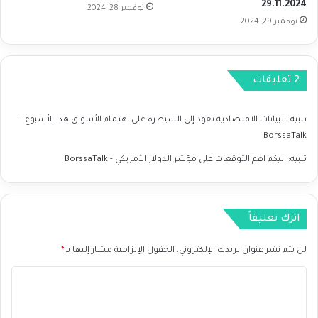
29.11.2024
ى
نوفمبر 28, 2024
نوفمبر 29, 2024
ا
ه
ت
م
‫2 تعليقات
ا
م
ا
تنبيه:
البيانات الاقتصادية تعود إلى السيطرة على اهتمام الأسواق هذا الأسبوع -
ل
BorssaTalk
أ
س
تنبيه:
اليكم اهم التوقعات على مؤشر الدولار الأمريكي - BorssaTalk
و
ا
ق
ه
اترك تعليقاً
ذ
ا
لن يتم نشر عنوان بريدك الإلكتروني.
الحقول الإلزامية مشار إليها بـ
*
ا
ا
ل
أ
ل
س