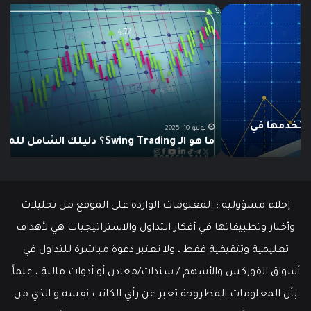
ما
ما
هو
هو
الـ
مؤ
Swing
الس
Trading؟
وكي
دليلك
يتم
الشامل
است
للمبتدئين
في
الت
يونيو 10, 2025
ما هو الـ Swing Trading؟ دليلك الشامل للمبتدئين
م
إخلاء مسؤولية : المعلومات الواردة على الموقع من تحليلات
وأخبار وتطبيقاتها في أفكار التداول والاستراتيجيات هي لأهداف
تعليمية وتثقيفية فقط ، ولا تعتبر دعوة مباشرة للتداول في
أسواق الفوركس والأسهم / سندات/معادن أو أدوات مالية ، علماً
بأن المعلومات المطروحة تعبر عن رأي الكاتب نفسه و الذي من