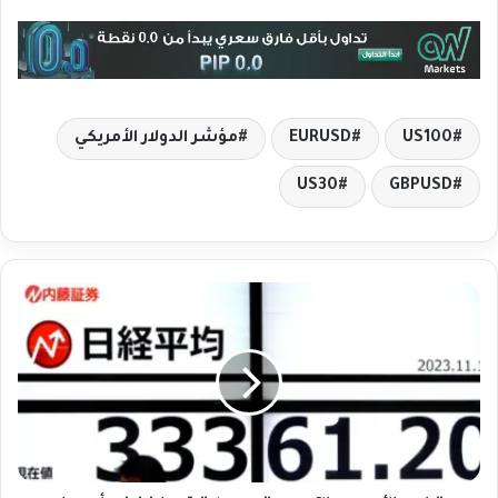
US100
EURUSD
مؤشر الدولار الأمريكي
US30
GBPUSD
ت
ر
ا
ج
ع
ا
ل
أ
س