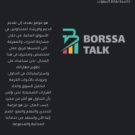
حاسبة نقاط البيفوت
هو موقع يهدف إلى تقديم
الدعم والإرشاد للمتداولين في
الأسواق المالية، من خلال
مشاركة الخبرات والمعرفة
التي اكتسبها فريق عمل
متخصص ومحترف في هذا
المجال. نحن نساعدك على
تطوير مهاراتك
واستراتيجياتك في التداول،
ونزودك بالأدوات اللازمة
لتحليل السوق واتخاذ
القرارات الصحيحة. نحن نؤمن
بأن التداول هو أكثر من مجرد
كسب المال، بل هو فرصة
للتحدي والتعلم والنمو. انضم
إلينا الآن واستفد من خدماتنا
المجانية والمدفوعة.