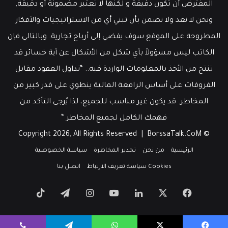
المفترض أن تكون دقيقة و لكنها لا تعتبر مضمونة أو دقيقة,
ونحن لا نعد ولا نضمن بأن تبني أي من الاستراتيجيات والأفكار
المطروحة على الموقع سوف يفضي إلى أرباح تجارية. وبالتالي فإن
الكاتب ليس مسؤولاً بأي شكل من الأشكال عن أية خسائر قد
تنتج من الأخذ بالمعلومات الواردة فيه.. “تداول العقود مقابل
الفروقات على أساس الرافعة المالية ينطوي على قدر كبير من
المخاطر. قد يكون غير مناسب للجميع، لذا يُرجى التأكد من
فهمك الكامل لجميع المخاطر “
BorssaTalk.CoM
© Copyright 2026, All Rights Reserved |
الرئيسية
من نحن
تحذير المخاطرة
سياسة الخصوصية
Cookies سياسة تعريف الارتباط
اتصل بنا
‫X
فيسبوك
لينكدإن
‫YouTube
انستقرام
تيلقرام
‫TikTok