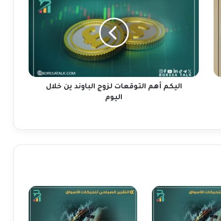
ل
ي
ك
م
أ
ه
م
ا
ل
اليكم أهم التوقعات لزوج الباوند ين خلال
ت
اليوم
و
ق
ع
ا
ت
ل
ز
و
ج
ا
ل