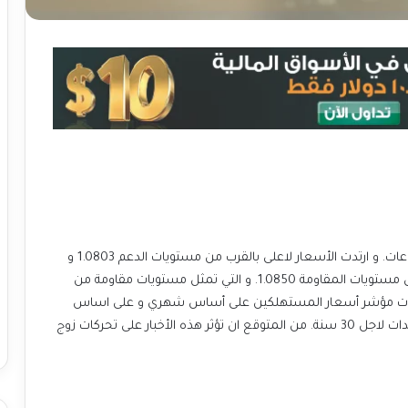
يتحرك زوج اليورو دولار في اتجاه صاعد على اطار الأربع ساعات. و ارتدت الأسعار لاعلى بالقرب من مستويات الدعم 1.0803 و
التي تمثل مستويات دعم قوية. و تتداول الاسعار حاليا حول مستويات المقاومة 1.0850. و التي تمثل مستويات مقاومة من
وم بيانات مؤشر أسعار المستهلكين على أساس شهري و على اساس
سنوي و بيانات اعانات البطالة الامريكية و بيانات مزاد السندات لاجل 30 سنة. من المتوقع ان تؤثر هذه الأخبار على تحركات زوج