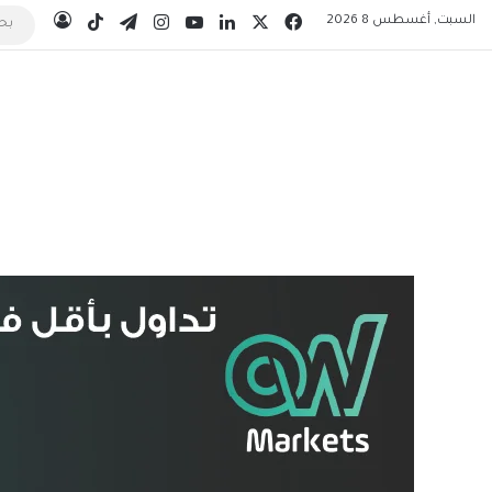
‫X
فيسبوك
لينكدإن
‫YouTube
انستقرام
تيلقرام
‫TikTok
السبت, أغسطس 8 2026
تسجيل 