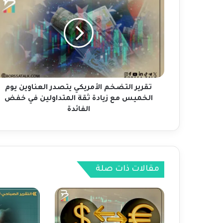
ق
ر
ي
ر
ا
ل
ت
ض
خ
تقرير التضخم الأمريكي يتصدر العناوين يوم
م
الخميس مع زيادة ثقة المتداولين في خفض
ا
الفائدة
ل
أ
م
ر
ي
مقالات ذات صلة
ك
ي
ي
ت
ص