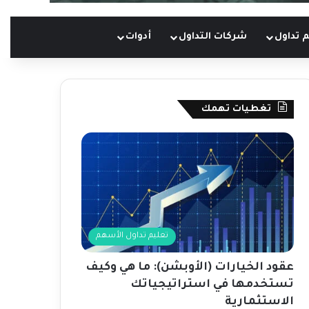
 تداول
شركات التداول
أدوات
تغطيات تهمك
تعليم تداول الأسهم
عقود الخيارات (الأوبشن): ما هي وكيف
تستخدمها في استراتيجياتك
الاستثمارية