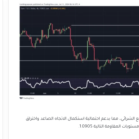
70 وهي مستويات التشبع الشرائي، مما يدعم احتمالية استكمال الاتجاه الصاعد واختراق