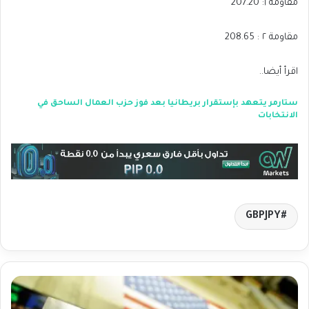
مقاومة ١: 207.20
مقاومة ٢ : 208.65
اقرأ أيضا..
ستارمر يتعهد بإستقرار بريطانيا بعد فوز حزب العمال الساحق في
الانتخابات
GBPJPY
ج
و