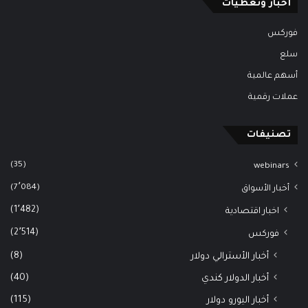
أخبار وتغطيات
فوركس
سلع
أسهم عالمية
عملات رقمية
تصنيفات
(35)
webinars
(7٬084)
أخبار الأسواق
(1٬482)
اخبار اقتصادية
(2٬514)
فوركس
(8)
أخبار الأسترالي دولار
(40)
أخبار الدولار كندي
(115)
أخبار اليورو دولار