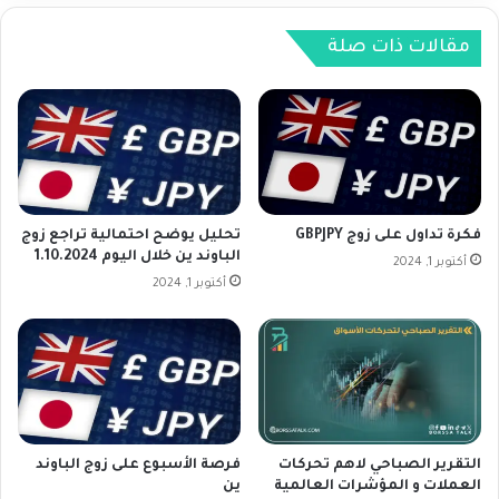
م
ف
و
ي
مقالات ذات صلة
ا
ن
ل
ي
ا
و
ق
ي
ت
و
ص
ر
ا
ك
د
:
فكرة تداول على زوج GBPJPY
تحليل يوضح احتمالية تراجع زوج
ا
ل
الباوند ين خلال اليوم 1.10.2024
أكتوبر 1, 2024
ل
ا
أكتوبر 1, 2024
ب
ي
ر
ز
ي
ا
ط
ل
ا
ه
ن
ن
ي
ا
التقرير الصباحي لاهم تحركات
فرصة الأسبوع على زوج الباوند
ك
العملات و المؤشرات العالمية
ين
ط