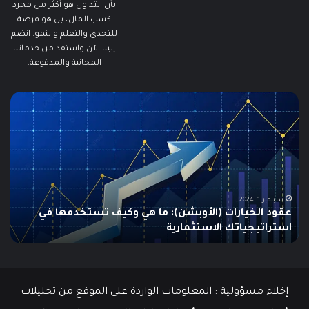
بأن التداول هو أكثر من مجرد
كسب المال، بل هو فرصة
للتحدي والتعلم والنمو. انضم
إلينا الآن واستفد من خدماتنا
المجانية والمدفوعة.
ما
ما
هو
هو
الـ
مؤ
Swing
الس
Trading؟
وكي
دليلك
يتم
الشامل
است
للمبتدئين
في
الت
يونيو 10, 2025
ما هو الـ Swing Trading؟ دليلك الشامل للمبتدئين
م
إخلاء مسؤولية : المعلومات الواردة على الموقع من تحليلات