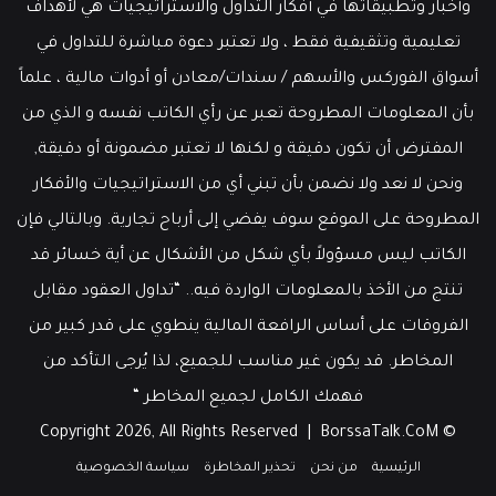
وأخبار وتطبيقاتها في أفكار التداول والاستراتيجيات هي لأهداف
تعليمية وتثقيفية فقط ، ولا تعتبر دعوة مباشرة للتداول في
أسواق الفوركس والأسهم / سندات/معادن أو أدوات مالية ، علماً
بأن المعلومات المطروحة تعبر عن رأي الكاتب نفسه و الذي من
المفترض أن تكون دقيقة و لكنها لا تعتبر مضمونة أو دقيقة,
ونحن لا نعد ولا نضمن بأن تبني أي من الاستراتيجيات والأفكار
المطروحة على الموقع سوف يفضي إلى أرباح تجارية. وبالتالي فإن
الكاتب ليس مسؤولاً بأي شكل من الأشكال عن أية خسائر قد
تنتج من الأخذ بالمعلومات الواردة فيه.. “تداول العقود مقابل
الفروقات على أساس الرافعة المالية ينطوي على قدر كبير من
المخاطر. قد يكون غير مناسب للجميع، لذا يُرجى التأكد من
فهمك الكامل لجميع المخاطر “
BorssaTalk.CoM
© Copyright 2026, All Rights Reserved |
الرئيسية
من نحن
تحذير المخاطرة
سياسة الخصوصية