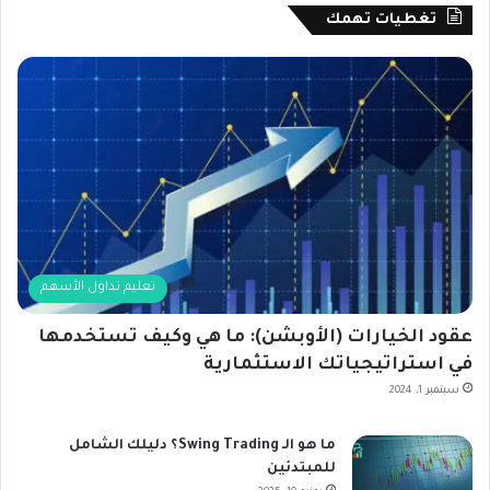
تغطيات تهمك
تعليم تداول الأسهم
عقود الخيارات (الأوبشن): ما هي وكيف تستخدمها
في استراتيجياتك الاستثمارية
سبتمبر 1, 2024
ما هو الـ Swing Trading؟ دليلك الشامل
للمبتدئين