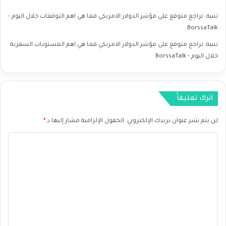
د
ة
تنبيه:
تراجع متوقع على مؤشر الدولار الامريكي فما هي اهم التوقعات خلال اليوم -
ا
BorssaTalk
ل
ص
تنبيه:
تراجع متوقع على مؤشر الدولار الامريكي فما هي اهم المستويات السعرية
ر
خلال اليوم - BorssaTalk
ا
ع
اترك تعليقاً
لن يتم نشر عنوان بريدك الإلكتروني.
الحقول الإلزامية مشار إليها بـ
*
ا
ل
ت
ع
ل
ي