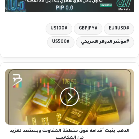
US100
GBPJPY
EURUSD
مؤشر الدولار الامريكي
US500
ا
ل
ذ
ه
ب
ي
ث
ب
ت
أ
الذهب يثبت أقدامه فوق منطقة المقاومة ويستعد لمزيد
ق
من المكاسب