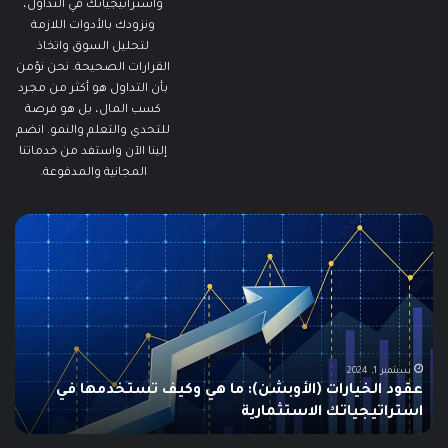
واستراتيجياتك في التداول،
ونزودك بالأدوات اللازمة
لتحليل السوق واتخاذ
القرارات الصحيحة. نحن نؤمن
بأن التداول هو أكثر من مجرد
كسب المال، بل هو فرصة
للتحدي والتعلم والنمو. انضم
إلينا الآن واستفد من خدماتنا
المجانية والمدفوعة.
ما
ما
هو
هو
الـ
مؤ
Swing
الس
Trading؟
وكي
دليلك
يتم
الشامل
است
للمبتدئين
في
الت
يونيو 10, 2025
ما هو الـ Swing Trading؟ دليلك الشامل للمبتدئين
م