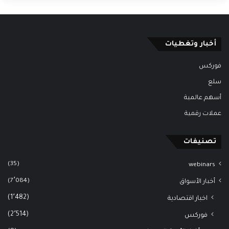
أخبار وتغطيات
فوركس
سلع
أسهم عالمية
عملات رقمية
تصنيفات
(35)
webinars
(7٬084)
أخبار الأسواق
(1٬482)
اخبار اقتصادية
(2٬514)
فوركس