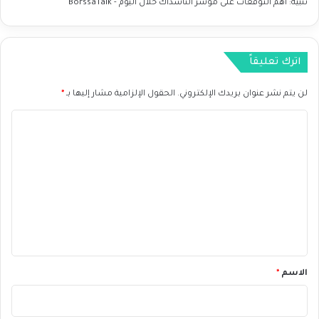
تنبيه:
أهم التوقعات على مؤشر الناسداك خلال اليوم - BorssaTalk
اترك تعليقاً
لن يتم نشر عنوان بريدك الإلكتروني.
الحقول الإلزامية مشار إليها بـ
*
ا
ل
ت
ع
ل
ي
ق
*
الاسم
*