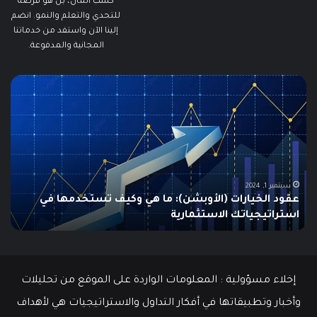
كسب المال، بل هو فرصة
للتحدي والتعلم والنمو. انضم
إلينا الآن واستفد من خدماتنا
المجانية والمدفوعة.
ما
ما
هو
هو
الـ
مؤ
Swing
الس
Trading؟
وكي
دليلك
يتم
الشامل
است
للمبتدئين
في
الت
يونيو 10, 2025
ما هو الـ Swing Trading؟ دليلك الشامل للمبتدئين
م
إخلاء مسؤولية : المعلومات الواردة على الموقع من تحليلات
وأخبار وتطبيقاتها في أفكار التداول والاستراتيجيات هي لأهداف