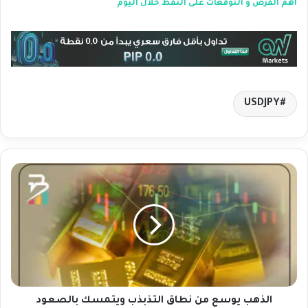
أهم الفرص و التوقعات على النفط خلال اليوم
USDJPY
ا
ل
ذ
ه
ب
ي
و
س
ع
م
الذهب يوسع من نطاق التذبذب ويتمسك بالصعود