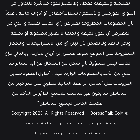
تعليمية وتثقيفية فقط ، ولا تعتبر دعوة مباشرة للتداول في
أسواق الفوركس والأسهم / سندات/معادن أو أدوات مالية ، علماً
بأن المعلومات المطروحة تعبر عن رأي الكاتب نفسه و الذي من
المفترض أن تكون دقيقة و لكنها لا تعتبر مضمونة أو دقيقة,
ونحن لا نعد ولا نضمن بأن تبني أي من الاستراتيجيات والأفكار
المطروحة على الموقع سوف يفضي إلى أرباح تجارية. وبالتالي فإن
الكاتب ليس مسؤولاً بأي شكل من الأشكال عن أية خسائر قد
تنتج من الأخذ بالمعلومات الواردة فيه.. “تداول العقود مقابل
الفروقات على أساس الرافعة المالية ينطوي على قدر كبير من
المخاطر. قد يكون غير مناسب للجميع، لذا يُرجى التأكد من
فهمك الكامل لجميع المخاطر “
BorssaTalk.CoM
© Copyright 2026, All Rights Reserved |
الرئيسية
من نحن
تحذير المخاطرة
سياسة الخصوصية
Cookies سياسة تعريف الارتباط
اتصل بنا