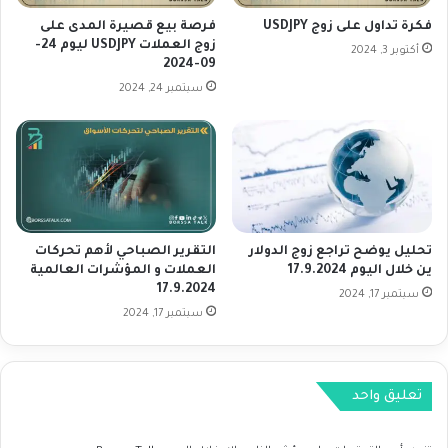
ص
ن
ع
ا
فكرة تداول على زوج USDJPY
فرصة بيع قصيرة المدى على
و
زوج العملات USDJPY ليوم 24-
س
أكتوبر 3, 2024
09-2024
د
د
ا
سبتمبر 24, 2024
ك
خ
ل
ا
ل
ا
ل
تحليل يوضح تراجع زوج الدولار
التقرير الصباحي لأهم تحركات
ي
ين خلال اليوم 17.9.2024
العملات و المؤشرات العالمية
و
17.9.2024
سبتمبر 17, 2024
م
سبتمبر 17, 2024
تعليق واحد