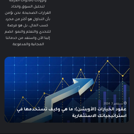
ونزودك بالأدوات اللازمة
لتحليل السوق واتخاذ
القرارات الصحيحة. نحن نؤمن
بأن التداول هو أكثر من مجرد
كسب المال، بل هو فرصة
للتحدي والتعلم والنمو. انضم
إلينا الآن واستفد من خدماتنا
المجانية والمدفوعة.
ما
ما
هو
هو
الـ
مؤ
Swing
الس
Trading؟
وكي
دليلك
يتم
الشامل
است
للمبتدئين
في
الت
يونيو 10, 2025
ما هو الـ Swing Trading؟ دليلك الشامل للمبتدئين
م