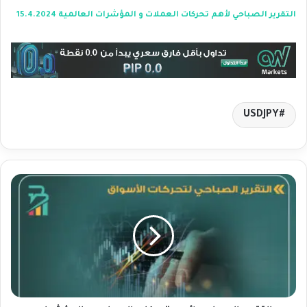
التقرير الصباحي لأهم تحركات العملات و المؤشرات العالمية 15.4.2024
USDJPY
ا
ل
ت
ق
ر
ي
ر
ا
ل