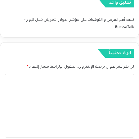
تعليق واحد
.
ا
2
ل
0
أ
تنبيه:
أهم الفرص و التوقعات على مؤشر الدولار الأمريكي خلال اليوم -
2
ح
BorssaTalk
4
د
ا
ث
ا
اترك تعليقاً
ل
ج
لن يتم نشر عنوان بريدك الإلكتروني.
الحقول الإلزامية مشار إليها بـ
*
ي
و
ا
س
ل
ي
ا
ت
س
ع
ي
ة
ل
ي
ق