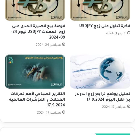
م
و
ا
ا
ل
ل
ي
م
ة
فكرة تداول على زوج USDJPY
فرصة بيع قصيرة المدى على
ؤ
ه
زوج العملات USDJPY ليوم 24-
أكتوبر 3, 2024
ش
09-2024
ذ
ر
ا
سبتمبر 24, 2024
ا
ا
ت
ل
ا
أ
ل
س
ع
ب
ا
و
ل
ع
تحليل يوضح تراجع زوج الدولار
التقرير الصباحي لأهم تحركات
م
ب
ين خلال اليوم 17.9.2024
العملات و المؤشرات العالمية
ي
ع
17.9.2024
ة
سبتمبر 17, 2024
د
سبتمبر 17, 2024
1
ت
5
ط
.
و
4
ر