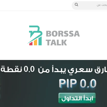
 الدخول
بحث
عن