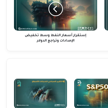
ق
ر
ا
ر
أ
س
ع
إستقرار أسعار النفط وسط تخفيض
ا
الإمدادات وتراجع الدولار
ر
ا
ل
ن
ف
ط
و
س
ط
ت
خ
ف
ي