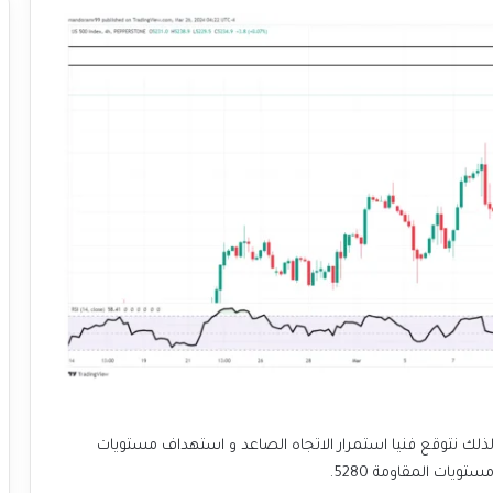
 القوة النسبية RSI يتحرك بين مستويات 50 و 70 ، لذلك نتوقع فنيا استمرار الاتجاه الصاعد و استهداف مستويات