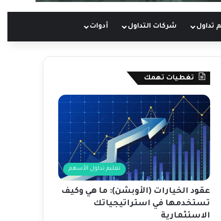
 تداول
شركات التداول
أدوات
تغطيات تهمك
تعليم تداول الأسهم
عقود الخيارات (الأوبشن): ما هي وكيف
تستخدمها في استراتيجياتك
الاستثمارية