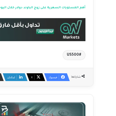
أهم المستويات السعرية على زوج الباوند دولار خلال اليوم
US500
فيسبوك
‫X
لينكدإن
شاركها
ت
ر
ا