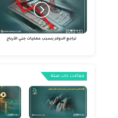
ج
ع
ا
ل
د
و
ل
تراجع الدولار بسبب عمليات جني الأرباح
ا
ر
ب
س
ب
ب
مقالات ذات صلة
ع
م
ل
ي
ا
ت
ج
ن