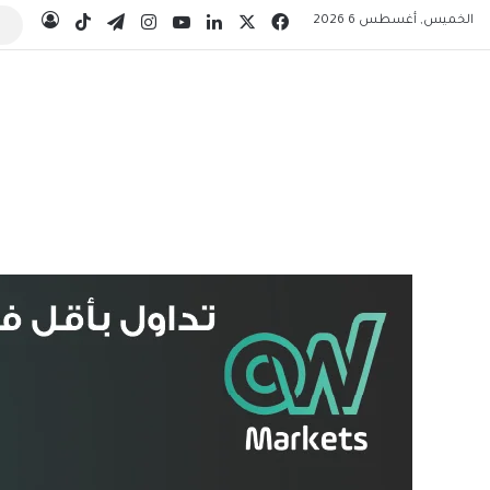
‫X
فيسبوك
لينكدإن
‫YouTube
انستقرام
تيلقرام
‫TikTok
الخميس, أغسطس 6 2026
تسجيل