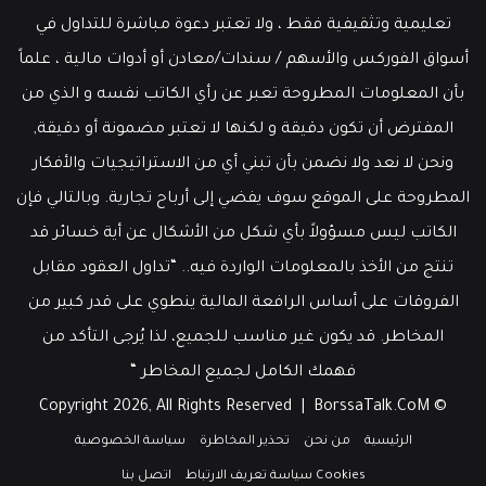
تعليمية وتثقيفية فقط ، ولا تعتبر دعوة مباشرة للتداول في
أسواق الفوركس والأسهم / سندات/معادن أو أدوات مالية ، علماً
بأن المعلومات المطروحة تعبر عن رأي الكاتب نفسه و الذي من
المفترض أن تكون دقيقة و لكنها لا تعتبر مضمونة أو دقيقة,
ونحن لا نعد ولا نضمن بأن تبني أي من الاستراتيجيات والأفكار
المطروحة على الموقع سوف يفضي إلى أرباح تجارية. وبالتالي فإن
الكاتب ليس مسؤولاً بأي شكل من الأشكال عن أية خسائر قد
تنتج من الأخذ بالمعلومات الواردة فيه.. “تداول العقود مقابل
الفروقات على أساس الرافعة المالية ينطوي على قدر كبير من
المخاطر. قد يكون غير مناسب للجميع، لذا يُرجى التأكد من
فهمك الكامل لجميع المخاطر “
BorssaTalk.CoM
© Copyright 2026, All Rights Reserved |
الرئيسية
من نحن
تحذير المخاطرة
سياسة الخصوصية
Cookies سياسة تعريف الارتباط
اتصل بنا