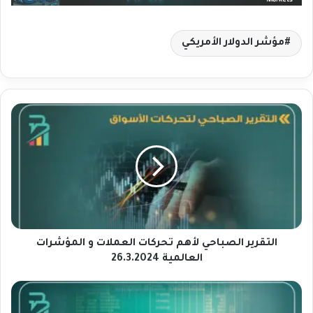
مؤشر الدولار الأمريكي
ا
ل
ت
ق
ر
ي
ر
ا
ل
ص
التقرير الصباحي لأهم تحركات العملات و المؤشرات
ب
العالمية 26.3.2024
ا
ح
ا
ي
ل