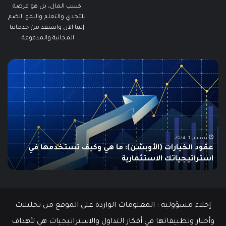
كسب المال، بل هو فرصة
للتحدي والتعلم والنمو. انضم
إلينا الآن واستفد من خدماتنا
المجانية والمدفوعة.
ما
ما
هو
هو
الـ
مؤ
Swing
الس
Trading؟
وكي
دليلك
يتم
الشامل
است
للمبتدئين
في
الت
يونيو 10, 2025
ما هو الـ Swing Trading؟ دليلك الشامل للمبتدئين
م
إخلاء مسؤولية : المعلومات الواردة على الموقع من تحليلات
وأخبار وتطبيقاتها في أفكار التداول والاستراتيجيات هي لأهداف