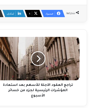
فيسبوك
‫X
لينكدإن
شاركها
ت
ر
ا
ج
ع
ا
ل
ع
ق
و
تراجع العقود الآجلة للأسهم بعد استعادة
د
المؤشرات الرئيسية لجزء من خسائر
ا
الأسبوع
ل
آ