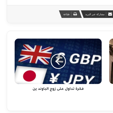
مشاركة عبر البريد
طباعة
ف
ك
ر
ة
ت
د
ا
و
ل
ع
فكرة تداول على زوج الباوند ين
ل
ى
ز
و