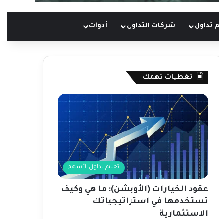
 تداول
شركات التداول
أدوات
تغطيات تهمك
تعليم تداول الأسهم
عقود الخيارات (الأوبشن): ما هي وكيف
تستخدمها في استراتيجياتك
الاستثمارية