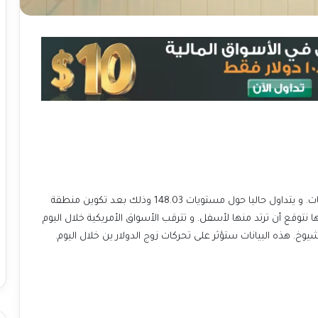
يتحرك زوج الدولار ين في اتجاه هابط على إطار الأربع ساعات. و يتداول حاليا حول مستويات 148.03 وذلك بعد تكوين منطقة
ل رجوع الأسعار اليها نتوقع أن ترتد منها لأسفل. و تترقب الأسواق الأمريكية خلال اليوم
وخ. هذه البيانات ستؤثر على تحركات زوج الدولار ين خلال اليوم.