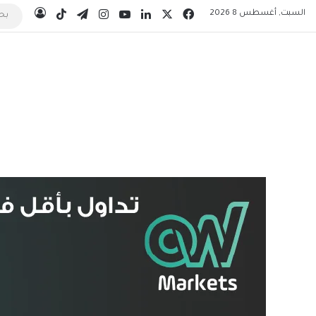
‫X
فيسبوك
لينكدإن
‫YouTube
انستقرام
تيلقرام
‫TikTok
السبت, أغسطس 8 2026
تسجيل 