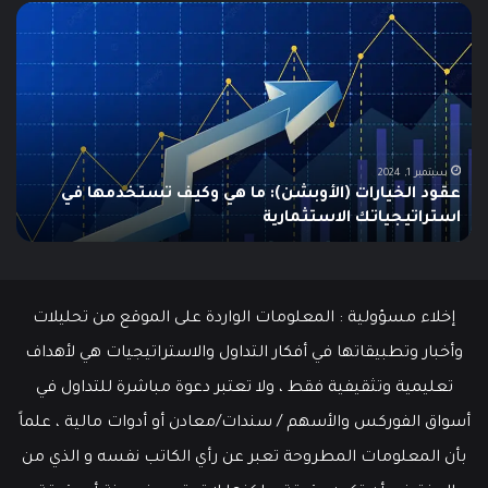
مطالبات
ما
البطالة
هو
في
الـ
الولايات
ing
المتحدة
تنخفض
دلي
إلى
الش
أدنى
للم
سبتمبر 19, 2024
مطالبات البطالة في الولايات المتحدة تنخفض إلى أدنى
مستوى
مستوى منذ مايو وسط سوق عمل قوي
ما هو
منذ
مايو
وسط
سوق
عمل
إخلاء مسؤولية : المعلومات الواردة على الموقع من تحليلات
قوي
وأخبار وتطبيقاتها في أفكار التداول والاستراتيجيات هي لأهداف
تعليمية وتثقيفية فقط ، ولا تعتبر دعوة مباشرة للتداول في
أسواق الفوركس والأسهم / سندات/معادن أو أدوات مالية ، علماً
بأن المعلومات المطروحة تعبر عن رأي الكاتب نفسه و الذي من