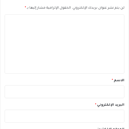
ة
لن يتم نشر عنوان بريدك الإلكتروني.
الحقول الإلزامية مشار إليها بـ
*
ل
ج
ا
ز
ل
ء
م
ت
ن
ع
خ
ل
س
ا
ي
ئ
ق
ر
ا
*
الاسم
*
ل
أ
س
ب
البريد الإلكتروني
*
و
ع