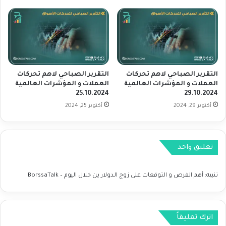
ا
ا
ت
س
ا
ت
ل
ع
ع
ا
ا
د
ل
ة
التقرير الصباحي لاهم تحركات
التقرير الصباحي لاهم تحركات
م
ا
العملات و المؤشرات العالمية
العملات و المؤشرات العالمية
ي
ل
25.10.2024
29.10.2024
ة
م
أكتوبر 29, 2024
أكتوبر 25, 2024
7
ؤ
.
ش
3
ر
.
ا
تعليق واحد
2
ت
0
ا
2
ل
تنبيه:
أهم الفرص و التوقعات على زوج الدولار ين خلال اليوم – BorssaTalk
4
ر
ئ
ي
س
اترك تعليقاً
ي