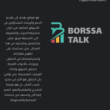
حاسبة نقاط البيفوت
هو موقع يهدف إلى تقديم
الدعم والإرشاد للمتداولين في
الأسواق المالية، من خلال
مشاركة الخبرات والمعرفة
التي اكتسبها فريق عمل
متخصص ومحترف في هذا
المجال. نحن نساعدك على
تطوير مهاراتك
واستراتيجياتك في التداول،
ونزودك بالأدوات اللازمة
لتحليل السوق واتخاذ
القرارات الصحيحة. نحن نؤمن
بأن التداول هو أكثر من مجرد
كسب المال، بل هو فرصة
للتحدي والتعلم والنمو. انضم
إلينا الآن واستفد من خدماتنا
المجانية والمدفوعة.