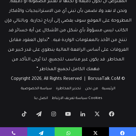
المفترض أن تكون دقيقة و لكنها لا تعتبر مضمونة أو دقيقة,
ونحن لا نعد ولا نضمن بأن تبني أي من الاستراتيجيات والأفكار
المطروحة على الموقع سوف يفضي إلى أرباح تجارية. وبالتالي فإن
الكاتب ليس مسؤولاً بأي شكل من الأشكال عن أية خسائر قد
تنتج من الأخذ بالمعلومات الواردة فيه.. “تداول العقود مقابل
الفروقات على أساس الرافعة المالية ينطوي على قدر كبير من
المخاطر. قد يكون غير مناسب للجميع، لذا يُرجى التأكد من
فهمك الكامل لجميع المخاطر “
BorssaTalk.CoM
© Copyright 2026, All Rights Reserved |
الرئيسية
من نحن
تحذير المخاطرة
سياسة الخصوصية
Cookies سياسة تعريف الارتباط
اتصل بنا
‫X
فيسبوك
لينكدإن
‫YouTube
انستقرام
تيلقرام
‫TikTok