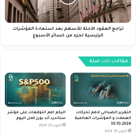
م
ا
ت
ل
ح
ع
ر
ق
ك
و
تراجع العقود الآجلة للأسهم بعد استعادة المؤشرات
ا
د
الرئيسية لجزء من خسائر الأسبوع
ت
ا
ا
ل
ل
آ
ع
ج
مقالات ذات صلة
م
ل
ل
ة
ا
ل
ت
ل
و
أ
ا
س
ل
ه
م
م
التقرير الصباحي لاهم تحركات
اليكم اهم التوقعات على مؤشر
ؤ
ب
العملات و المؤشرات العالمية
ستاندرد آند بورز خلال اليوم
ش
30.10.2024
ع
أكتوبر 29, 2024
ر
د
أكتوبر 30, 2024