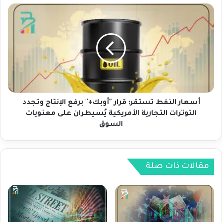
ر
أ
ي
س
ك
ع
ي
ا
ي
ر
ت
ا
أ
ل
ر
ن
ج
ف
ح
ط
أسعار النفط تستقر: قرار "أوبك+" برفع الإنتاج وتجدد
ق
ت
التوترات التجارية الأمريكية يُسيطران على معنويات
ر
س
السوق
ب
ت
أ
ق
د
ر
ن
:
مقالات ذات صلة
ى
ق
م
ر
س
ا
ت
ر
و
"