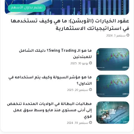
ا
تعليم تداول الأسهم
ل
س
عقود الخيارات (الأوبشن): ما هي وكيف تستخدمها
و
ق
في استراتيجياتك الاستثمارية
سبتمبر 1, 2024
ما هو الـ Swing Trading؟ دليلك الشامل
للمبتدئين
يونيو 10, 2025
ما هو مؤشر السيولة وكيف يتم استخدامه في
التداول؟
سبتمبر 20, 2025
مطالبات البطالة في الولايات المتحدة تنخفض
إلى أدنى مستوى منذ مايو وسط سوق عمل
قوي
سبتمبر 19, 2024