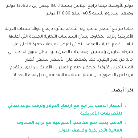
دولار للأونصة. بينما تراجع البلاتين بنسبة 0.3% ليصل إلى 1366.25 دولار،
وصعد البلاديوم بنسبة 0.5% ليبلغ 1116.86 دولار.
ختاما تتراجع أسعار الذهب يوم الثلاثاء، متأثرة بارتفاع عوائد سندات الخزانة
الأمريكية وتزايد المخاوف بشأن السياسات التجارية الجديدة التي أعلنها
ترامب. فمع اقتراب الموعد النهائي لفرض تعريفات جمركية أعلى على
شركاء تجاريين رئيسيين، وتهديدات الصين بالرد، يظل سوق الذهب في
حالة من عدم اليقين، مما يضغط على الأسعار. ستبقى أنظار
المستثمرين مُترقبة لمحضر اجتماع الفيدرالي الأمريكي، والذي سيُقدم
مزيدًا من الوضوح حول مسار السياسة النقدية في ظل هذه التحديات.
اقرأ أيضا…
أسعار الذهب تتراجع مع ارتفاع الدولار وترقب موعد نهائي
للتعريفات الأمريكية
الذهب يتجه نحو مكاسب أسبوعية مع تزايد المخاوف
المالية الأمريكية وضعف الدولار