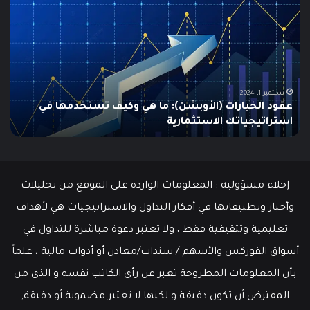
هو
هو
الـ
مؤ
Swing
الس
Trading؟
وكي
دليلك
يتم
الشامل
است
للمبتدئين
في
الت
يونيو 10, 2025
ما هو الـ Swing Trading؟ دليلك الشامل للمبتدئين
م
إخلاء مسؤولية : المعلومات الواردة على الموقع من تحليلات
وأخبار وتطبيقاتها في أفكار التداول والاستراتيجيات هي لأهداف
تعليمية وتثقيفية فقط ، ولا تعتبر دعوة مباشرة للتداول في
أسواق الفوركس والأسهم / سندات/معادن أو أدوات مالية ، علماً
بأن المعلومات المطروحة تعبر عن رأي الكاتب نفسه و الذي من
المفترض أن تكون دقيقة و لكنها لا تعتبر مضمونة أو دقيقة,