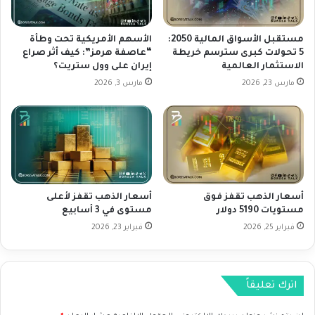
ي
أ
ا
و
ت
ب
مستقبل الأسواق المالية 2050:
الأسهم الأمريكية تحت وطأة
ه
ك
5 تحولات كبرى سترسم خريطة
“عاصفة هرمز”: كيف أثر صراع
ف
الاستثمار العالمية
إيران على وول ستريت؟
+
ي
"
مارس 23, 2026
مارس 3, 2026
س
ب
ن
ر
و
ف
ا
ع
ت
ا
ل
إ
أسعار الذهب تقفز فوق
أسعار الذهب تقفز لأعلى
ن
مستويات 5190 دولار
مستوى في 3 أسابيع
ت
فبراير 25, 2026
فبراير 23, 2026
ا
ج
و
ت
اترك تعليقاً
ج
د