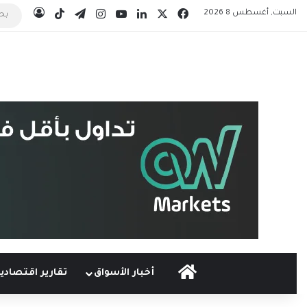
‫X
فيسبوك
لينكدإن
‫YouTube
انستقرام
تيلقرام
‫TikTok
السبت, أغسطس 8 2026
تسجيل 
الرئيسية
أخبار الأسواق
تقارير اقتصادي