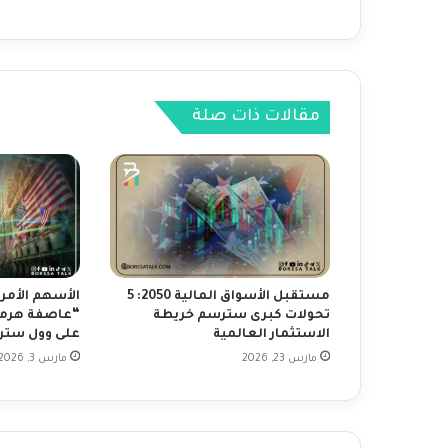
ة
ا
ل
م
د
مقالات ذات صلة
ى
ع
ل
ى
ز
و
ج
ا
ل
مستقبل الأسواق المالية 2050: 5
الأسهم الأمر
ع
تحولات كبرى سترسم خريطة
“عاصفة هرمز”
م
الاستثمار العالمية
على وول ستر
ل
مارس 23, 2026
مارس 3, 2026
ا
ت
U