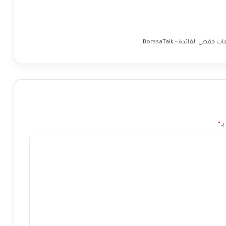
أ
س
ع
ا
الفائدة - BorssaTalk
ر
ا
ل
ف
ا
ئ
د
ة
بـ
*
ا
ل
أ
م
ر
ي
ك
ي
ة