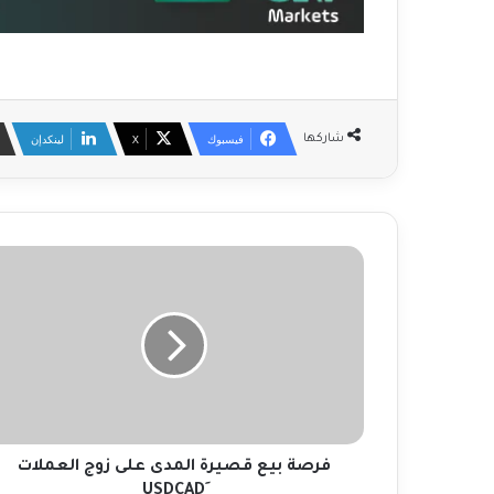
فيسبوك
‫X
لينكدإن
شاركها
ف
ر
ص
ة
ب
ي
ع
ق
ص
ي
فرصة بيع قصيرة المدى على زوج العملات
ر