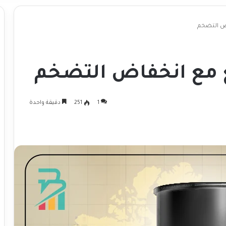
اض التضخم
ع مع انخفاض التضخم
1
251
دقيقة واحدة