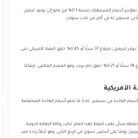
وفقًا لوزارة العمل الأمريكية، انخفض التضخم الذي يقاس بمؤشر أسعار المستهلك بنسبة 0.1% من مايو إلى يونيو، ليصل
عقد غرب تكساس الوسيط لشهر أغسطس: 82.47 دولار للبرميل، بارتفاع 37 سنتًا أو 0.45%. حقق النفط الأمريكي حتى
عقد برنت لشهر سبتمبر: 85.26 دولار للبرميل، بارتفاع 18 سنتًا أو 0.21%. حقق خام برنت، وهو المعيار العالمي، ارتفاعًا
 الأمريكية
سعار الفائدة في سبتمبر. عادةً ما تحفز أسعار الفائدة المنخفضة
طة بشأن طلب النفط لهذا العام. قالت وكالة الطاقة الدولية
قرها باريس إن نمو الطلب العالمي تباطأ إلى 710.000 برميل يوميًا على أساس سنوي في الربع الثاني، وهو أبطأ زيادة منذ