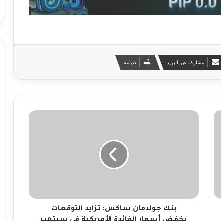
مشاركة عبر البريد
طباعة
ب
ن
ك
ج
و
ل
د
م
ا
ن
بنك جولدمان ساكس: تزايد التوقعات
س
بخفض أسعار الفائدة الأمريكية في سبتمبر