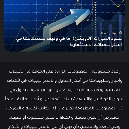
في
الـ
الولايات
ing
المتحدة
تنخفض
دلي
إلى
الش
أدنى
للم
سبتمبر 19, 2024
مطالبات البطالة في الولايات المتحدة تنخفض إلى أدنى
مستوى
مستوى منذ مايو وسط سوق عمل قوي
ما هو
منذ
مايو
وسط
سوق
عمل
إخلاء مسؤولية : المعلومات الواردة على الموقع من تحليلات
قوي
وأخبار وتطبيقاتها في أفكار التداول والاستراتيجيات هي لأهداف
تعليمية وتثقيفية فقط ، ولا تعتبر دعوة مباشرة للتداول في
أسواق الفوركس والأسهم / سندات/معادن أو أدوات مالية ، علماً
بأن المعلومات المطروحة تعبر عن رأي الكاتب نفسه و الذي من
المفترض أن تكون دقيقة و لكنها لا تعتبر مضمونة أو دقيقة,
ونحن لا نعد ولا نضمن بأن تبني أي من الاستراتيجيات والأفكار