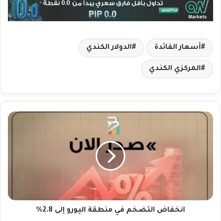
أسعار الفائدة
الدولار الكندي
المركزي الكندي
ا
ن
خ
ف
ا
ض
ا
ل
ت
ض
انخفاض التضخم في منطقة اليورو إلى 2.8%
خ