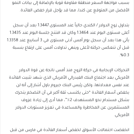
بسبب مواجهة السعر منطقة مقاومة قوية بالإضافة إلى بيانات النمو
الأفضل من المتوقع عن كندا، مما قد يؤجل قرار خفض الفائدة.
يتداول زوج الدولار / الكندي حالياً عند المستوى 1.3447 بعد أن سجل
أعلى مستوى اليوم عند 1.3464 وكان قد افتتح جلسة اليوم عند 1.3435
يأتي هذا بعد أن سجل يوم أمس أدنى مستوى في 3 أسابيع عند 1.3358
قبل أن تنعكس حركته لأعلى وينهي تداولات أمس على ارتفاع بنسبة
0.3%.
التحركات الإيجابية في حركة الزوج منذ أمس ناتجة عن قوة الدولار
الأمريكي بعد اجتماع البنك الفيدرالي الأمريكي الذي شهد تثبيت الفائدة
عند نفس معدلاتها، ولكن رئيس البنك جيروم باول أشار إلى أنه لن
يخفض أسعار الفائدة “حتى يكتسب ثقة أكبر في أن التضخم يتحرك
بشكل مستدام نحو المستهدف 2٪”، مما أدى إلى زيادة عزوف
المستثمرين عن المخاطرة والمساعدة في تعزيز مستويات الدولار
الأمريكي.
انخفضت احتمالات الأسواق لخفض أسعار الفائدة في مارس من قبل