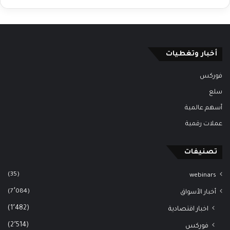
أخبار وتغطيات
فوركس
سلع
أسهم عالمية
عملات رقمية
تصنيفات
(35)
webinars
(7٬084)
أخبار الأسواق
(1٬482)
اخبار اقتصادية
(2٬514)
فوركس