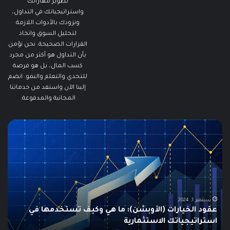
تطوير مهاراتك
واستراتيجياتك في التداول،
ونزودك بالأدوات اللازمة
لتحليل السوق واتخاذ
القرارات الصحيحة. نحن نؤمن
بأن التداول هو أكثر من مجرد
كسب المال، بل هو فرصة
للتحدي والتعلم والنمو. انضم
إلينا الآن واستفد من خدماتنا
المجانية والمدفوعة.
ما
ما
هو
هو
الـ
مؤ
Swing
الس
Trading؟
وكي
دليلك
يتم
الشامل
است
للمبتدئين
في
الت
يونيو 10, 2025
ما هو الـ Swing Trading؟ دليلك الشامل للمبتدئين
م