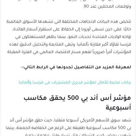
وتوقعات المحللين عند 90.
تلخص هذه البيانات الاتجاهات المختلفة التي تشهدها الأسواق العالمية
حاليًا. ففي حين تسعى أوروبا إلى الحفاظ على استقرار أسعار الفائدة،
تواجه الولايات المتحدة تحديات النمو، بينما يظهر المستهلكون في
فرنسا تفاؤلا أكبر مقارنة بألمانيا. وتبقى المتابعة والتحليل الدقيق لهذه
المؤشرات أمراً ضرورياً لفهم مسار الاقتصاد العالمي في الفترة المقبلة.
لمعرفة المزيد من التفاصيل تجدونها في الرابط التالي:-
بيانات مخيبة للآمال لمؤشر مديري المشتريات في فرنسا وألمانيا
مؤشر أس أند بي 500 يحقق مكاسب
أسبوعية
شهد سوق الأسهم الأمريكي أسبوعا متقلبا، حيث حقق مؤشر أس أند
بي 500 مكاسب أسبوعية طفيفة على الرغم من انخفاضه الجمعة، بينما
شهدت بعض كبرى الشركات مثل تسلا وإنتل تراجعات حادة.