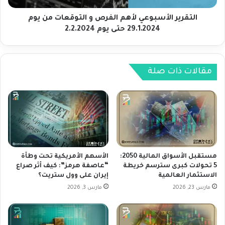
م
ل
ر
أ
التقرير الأسبوعي لأهم الفرص و التوقعات من يوم
ي
س
29.1.2024 حتى يوم 2.2.2024
ك
ب
ي
و
ي
ع
د
ي
مقالات ذات صلة
ف
ل
ع
أ
ا
ه
ل
م
د
ا
و
ل
ل
ف
ا
ر
مستقبل الأسواق المالية 2050:
الأسهم الأمريكية تحت وطأة
ر
ص
5 تحولات كبرى سترسم خريطة
“عاصفة هرمز”: كيف أثر صراع
ل
الاستثمار العالمية
إيران على وول ستريت؟
و
م
ا
مارس 23, 2026
مارس 3, 2026
ز
ل
ي
ت
د
و