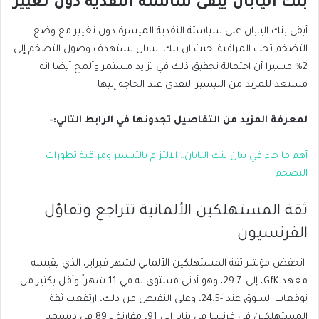
بنك اليابان يبقى ساستة النقدية دون تغيير
أبقى بنك اليابان على سياستة النقدية الميسرة دون تغيير مع وضع
التضخم تحت المراقبة، حيث ان بنك اليابان يستهدف وصول التضخم إلى
2% مشيرا أن احتمالة تحقيق ذلك في تزايد مستمر وألمح أيضا انه
مستعد للمزيد من التيسير النقدي عند الحاجة إليها
لمعرفة المزيد من التفاصيل تجدونها في الرابط التالي:-
أهم ما جاء في بيان بنك اليابان.. الالتزام بالتيسير ومراقبة تطورات
التضخم
ثقة المستهلكين الألمانية تتراجع وتفاؤل
الفرنسيون
انخفض مؤشر ثقة المستهلكين الألماني لشهر فبراير، الذي يقيسه
معهد GfK، إلى -29.7، وهو أدنى مستوى له في 11 شهراً وأقل بكثير من
توقعات السوق عند -24.5، وعلى النقيض من ذلك، ارتفعت ثقة
المستهلكين في فرنسا في يناير إلى 91، مقارنة بـ 89 في ديسمبر