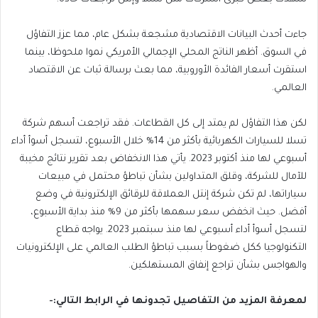
جاءت أحدث البيانات الاقتصادية مشجعة بشكل عام، مما عزز التفاؤل
في السوق. أظهر الناتج المحلي الإجمالي الأمريكي نموا ملحوظا، بينما
استقرت أسعار الفائدة الأوروبية، مما بعث برسالة ثبات عن الاقتصاد
العالمي.
لكن هذا التفاؤل لم يمتد إلى كل القطاعات. فقد تراجعت أسهم شركة
تسلا للسيارات الكهربائية بأكثر من 14% خلال الأسبوع، لتسجل أسوأ أداء
أسبوعي لها منذ أكتوبر 2023. يأتي هذا الانخفاض بعد تقرير نتائج مخيبة
للآمال للشركة، وقلق المتداولين بشأن تباطؤ محتمل في مبيعات
سياراتها، لم تكن شركة إنتل العملاقة للرقائق الإلكترونية في وضع
أفضل. حيث انخفض سعر سهمها بأكثر من 9% منذ بداية الأسبوع،
لتسجل أسوأ أداء أسبوعي لها منذ سبتمبر 2023. يواجه قطاع
التكنولوجيا ككل ضغوطاً بسبب تباطؤ الطلب العالمي على الإلكترونيات
والهواجس بشأن تراجع إنفاق المستهلكين.
لمعرفة المزيد من التفاصيل تجدونها في الرابط التالي:-