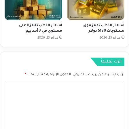
م
ق
ن
ع
ا
ا
ل
ت
أسعار الذهب تقفز فوق
أسعار الذهب تقفز لأعلى
ت
م
مستويات 5190 دولار
مستوى في 3 أسابيع
ذ
ن
ب
فبراير 25, 2026
فبراير 23, 2026
ي
ذ
و
ب
م
2
اترك تعليقاً
9
.
لن يتم نشر عنوان بريدك الإلكتروني.
الحقول الإلزامية مشار إليها بـ
*
1
.
ا
2
0
ل
2
ت
4
ع
ح
ت
ل
ى
ي