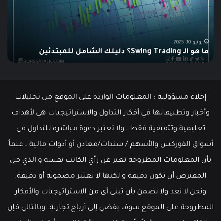
Trading؟
وكي
دليلك
يتم
الشامل
است
للمبتدئين
في
الت
يونيو 10, 2025
ما هو الـ Swing Trading؟ دليلك الشامل للمبتدئين
م
إخلاء مسؤولية : المعلومات الواردة على الموقع من تحليلات
وأخبار وتطبيقاتها في أفكار التداول والاستراتيجيات هي لأهداف
تعليمية وتثقيفية فقط ، ولا تعتبر دعوة مباشرة للتداول في
أسواق الفوركس والأسهم / سندات/معادن أو أدوات مالية ، علماً
بأن المعلومات المطروحة تعبر عن رأي الكاتب نفسه و الذي من
المفترض أن تكون دقيقة و لكنها لا تعتبر مضمونة أو دقيقة,
ونحن لا نعد ولا نضمن بأن تبني أي من الاستراتيجيات والأفكار
المطروحة على الموقع سوف يفضي إلى أرباح تجارية. وبالتالي فإن