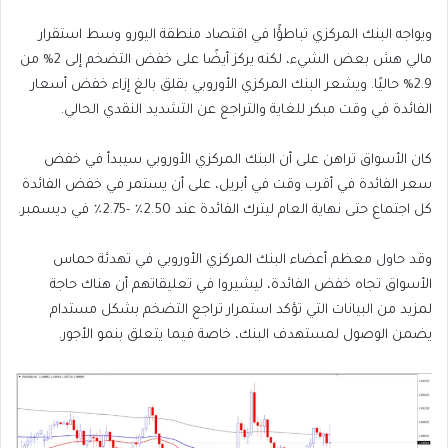
ويواجه البنك المركزي تباطؤًا في اقتصاد منطقة اليورو وسط استقرار
مالي هش بعض الشيء، لكنه يركز أيضًا على خفض التضخم إلى 2% من
2.9% حاليًا. ويشعر البنك المركزي الأوروبي بقلق بالغ إزاء خفض أسعار
الفائدة في وقت مبكر للغاية والتراجع عن التشديد النقدي الحالي.
كان الأسواق تراهن على أن البنك المركزي الأوروبي سيبدأ في خفض
سعر الفائدة في أقرب وقت في أبريل، على أن يستمر في خفض الفائدة
كل اجتماع حتى نهاية العام ليترك الفائدة عند 2.50٪ -2.75٪ في ديسمبر.
وقد حاول معظم أعضاء البنك المركزي الأوروبي في تهدئة حماس
الأسواق تجاه خفض الفائدة، ليشيروا في تعليقاتهم أن هناك حاجة
لمزيد من البيانات التي تؤكد استمرار تراجع التضخم بشكل مستدام
يضمن الوصول لمستهدف البنك، خاصة فيما يتعلق بنمو الأجور.