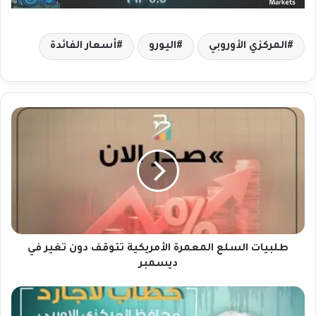
المركزي الأوروبي
اليورو
أسعار الفائدة
ط
ل
ب
ي
ا
ت
ا
ل
س
ل
طلبيات السلع المعمرة الأمريكية تتوقف دون تغير في
ع
ديسمبر
ا
ل
ت
م
غ