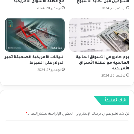
ت
ئ
أسبوعين قبل نهاية الأسبوع
مع عطلة الأسواق الأمريكية
غ
ي
نوفمبر 29, 2024
نوفمبر 28, 2024
ي
س
ر
ة
ف
ا
ي
ل
د
ب
ي
ن
س
ك
م
يوم هادئ في الأسواق المالية
البيانات الأمريكية الضعيفة تجبر
ا
العالمية مع عطلة الأسواق
الدولار على الهبوط
ب
ل
الأمريكية
ر
م
نوفمبر 27, 2024
نوفمبر 28, 2024
ر
ك
ز
ي
اترك تعليقاً
ا
ل
لن يتم نشر عنوان بريدك الإلكتروني.
الحقول الإلزامية مشار إليها بـ
*
أ
و
ا
ر
و
ل