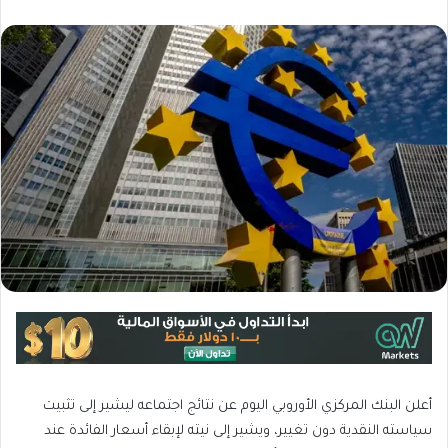
أعلن البنك المركزي الأوروبي اليوم عن نتائج اجتماعه ليشير إلى تثبيت
سياسته النقدية دون تغيير، ويشير إلى نيته لإبقاء أسعار الفائدة عند