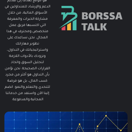
هو موقع يهدف إلى تقديم
الدعم والإرشاد للمتداولين في
الأسواق المالية، من خلال
مشاركة الخبرات والمعرفة
التي اكتسبها فريق عمل
متخصص ومحترف في هذا
المجال. نحن نساعدك على
تطوير مهاراتك
واستراتيجياتك في التداول،
ونزودك بالأدوات اللازمة
لتحليل السوق واتخاذ
القرارات الصحيحة. نحن نؤمن
بأن التداول هو أكثر من مجرد
كسب المال، بل هو فرصة
للتحدي والتعلم والنمو. انضم
إلينا الآن واستفد من خدماتنا
المجانية والمدفوعة.
مطالبات
ما
البطالة
هو
في
الـ