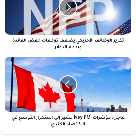
ي
ر
ا
ل
و
ظ
ا
تقرير الوظائف الأمريكي يضعف توقعات خفض الفائدة
ئ
ويدعم الدولار
ف
ا
ع
ل
ا
أ
ج
م
ل
ر
:
ي
م
ك
ؤ
ي
ش
ي
ر
ض
ا
عاجل: مؤشرات Ivey PMI تشير إلى استمرار التوسع في
ع
ت
الاقتصاد الكندي
ف
I