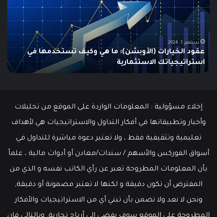
الولايات
ing
المتحدة
تنخفض
دلي
إلى
الش
أدنى
للم
سبتمبر 19, 2024
مطالبات البطالة في الولايات المتحدة تنخفض إلى أدنى
مستوى
مستوى منذ مايو وسط سوق عمل قوي
ما هو
منذ
مايو
وسط
سوق
عمل
إخلاء مسؤولية : المعلومات الواردة على الموقع من تحليلات
قوي
وأخبار وتطبيقاتها في أفكار التداول والاستراتيجيات هي لأهداف
تعليمية وتثقيفية فقط ، ولا تعتبر دعوة مباشرة للتداول في
أسواق الفوركس والأسهم / سندات/معادن أو أدوات مالية ، علماً
بأن المعلومات المطروحة تعبر عن رأي الكاتب نفسه و الذي من
المفترض أن تكون دقيقة و لكنها لا تعتبر مضمونة أو دقيقة,
ونحن لا نعد ولا نضمن بأن تبني أي من الاستراتيجيات والأفكار
المطروحة على الموقع سوف يفضي إلى أرباح تجارية. وبالتالي فإن