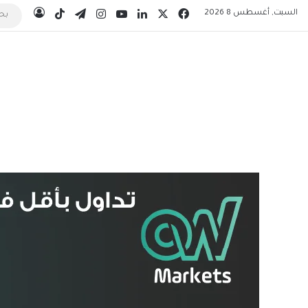
‫X
فيسبوك
لينكدإن
‫YouTube
انستقرام
تيلقرام
‫TikTok
السبت, أغسطس 8 2026
تسجيل 