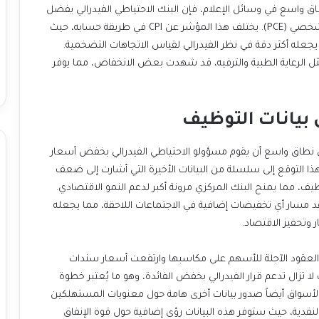
ول مؤشر أسعار المستهلكين (CPI) على نطاق واسع في وسائل الإعلام، فإن البنك الاحتياطي الفيدرالي يفضل
مؤشراً آخر لاتخاذ قراراته، وهو مؤشر نفقات الاستهلاك الشخصي (PCE). يختلف هذا المؤشر عن CPI في طريقة حسابه، حيث
ا يجعله أكثر دقة في نظر الفيدرالي لقياس الاتجاهات التضخمية.
 البيانات الأخيرة إلى أن بعض مكونات مؤشر PCE، مثل الرعاية الطبية والترفيه، قد شهدت بعض الانخفاض، مما يوفر
 بيانات التوظيف
لى نطاق واسع أن يقوم مسؤولو الاحتياطي الفيدرالي بخفض أسعار
هذا التوقع إلى سلسلة من البيانات الأخيرة التي أشارت إلى ضعف
ف، مما يمنح البنك المركزي مرونة أكبر لدعم النمو الاقتصادي.
د مسار أي تخفيضات إضافية في الاجتماعات اللاحقة، مما يجعله
 وتحفيز الاقتصاد.
العقود الآجلة للأسهم على مكاسبها وارتفعت أسعار سندات
لا تزال تدعم قرار الفيدرالي بخفض الفائدة، وهو ما يُعتبر خطوة
 الأسواق أيضاً صدور بيانات أخرى هامة حول معنويات المستهلكين
لنقدية، حيث ستوفر هذه البيانات رؤى إضافية حول قوة الإنفاق