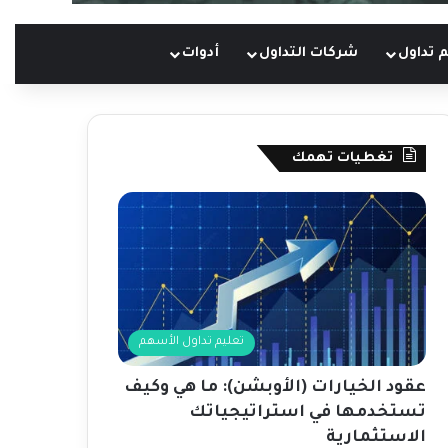
 تداول
شركات التداول
أدوات
تغطيات تهمك
تعليم تداول الأسهم
عقود الخيارات (الأوبشن): ما هي وكيف
تستخدمها في استراتيجياتك
الاستثمارية