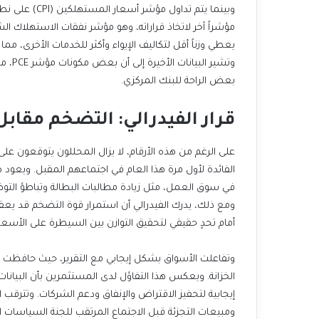
وبينما يتم تدا
يعطي وزناً أقل لتكاليف الإيواء وأكثر للخدمات الأخرى، مم
وتشير
بعض الراحة للبنك المركزي.
قرار الفيدرالي: التضخم مقابل
على الرغم من هذه الأرقام، لا يزال المحللون يتوقعون ع
الفائدة لأول مرة هذا العام في اجتماعهم المقبل. ويعود 
في سوق العمل، مثل زيادة مطالبات البطالة وتباطؤ التوظي
ومع ذلك، يدرك الفيدرالي أن استمرار قوة التضخم قد يعق
أمام تحدٍ حقيقي لتحقيق التوازن بين السيطرة على الأسعار
وتفاعلت الأسواق بشكل إيجابي مع التقرير، حيث حافظت 
الخزانة. ويعكس هذا التفاؤل لدى المستثمرين بأن البيانات 
إيجابية لتحفيز الاقتراض والإنفاق ودعم الشركات. وتترقب
ومبيعات التجزئة قبل الاجتماع المرتقب للجنة السياسات ا