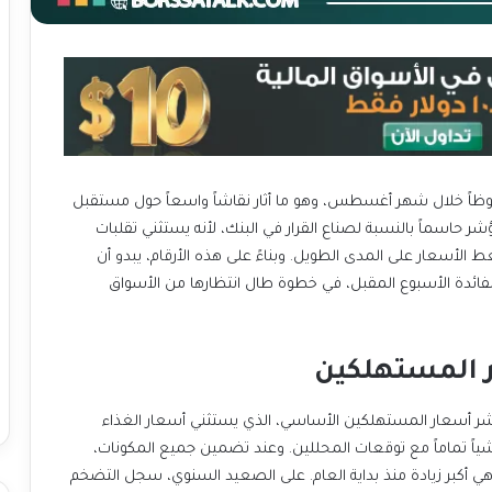
وظاً خلال شهر أغسطس، وهو ما أثار نقاشاً واسعاً حول مستقبل
مؤشر حاسماً بالنسبة لصناع القرار في البنك، لأنه يستثني تقلبات
 الأسعار على المدى الطويل. وبناءً على هذه الأرقام، يبدو أن
فائدة الأسبوع المقبل، في خطوة طال انتظارها من الأسواق
ر المستهلكين
شر أسعار المستهلكين الأساسي، الذي يستثني أسعار الغذاء
أساس شهري، متماشياً تماماً مع توقعات المحللين. وعند تضمين جميع المكونات،
شر أسعار المستهلكين الإجمالي بنسبة 0.4%، وهي أكبر زيادة منذ بداية العام. على الصعيد السنوي، سجل التضخم