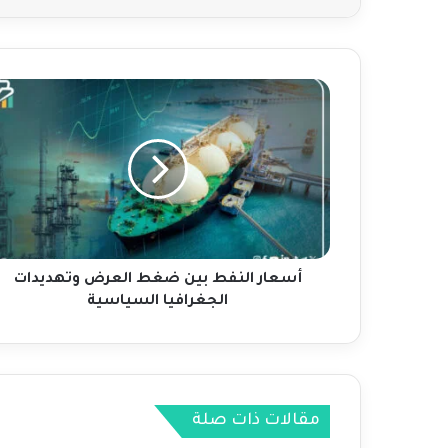
أ
س
ع
ا
ر
ا
ل
ن
ف
ط
أسعار النفط بين ضغط العرض وتهديدات
ب
الجغرافيا السياسية
ي
ن
ض
غ
ط
مقالات ذات صلة
ا
ل