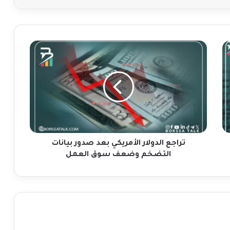
ت
ر
ا
ج
ع
ا
ل
د
و
ل
تراجع الدولار الأمريكي بعد صدور بيانات
ا
التضخم وضعف سوق العمل
ر
ا
ل
أ
م
ر
ي