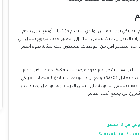
م
في الوقت الحالي، يترقب المستثمرون صدور تقرير التضخم الأمريكي يوم الخميس، والذي سيقدم مؤشرات أوضح حول حجم
استقرار الأسعار والوصول إلى أقصى قدر من التوظيف. وإذا جاء التضخم أقل من التوقعات، فسيكون ذلك بمثابة ضوء أخضر
يتوقع المتعاملون في السوق حالياً خفضاً بواقع 25 نقطة أساس هذا الشهر، مع وجود فرصة بنسبة 8% لخفض أكبر بواقع
50 نقطة أساس (تجدر الإشارة إلى أن النقطة الأساس الواحدة تعادل 0.01%). ومع تزايد التوقعات بتباطؤ الاقتصاد الأمريكي
وتراجع التضخم، فإن التوقعات الحالية تشير إلى أن أسعار الذهب ستبقى مدعومة على المدى القريب، وقد تواصل رحلتها نحو
رين في جميع أنحاء العالم.
 3 أشهر
ياسية…ما الأسباب؟