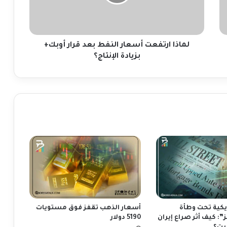
ا
ر
ت
ف
ع
لماذا ارتفعت أسعار النفط بعد قرار أوبك+
ت
بزيادة الإنتاج؟
أ
س
ع
ا
ر
ا
ل
ن
ف
ط
ب
ع
د
ق
يكية تحت وطأة
أسعار الذهب تقفز فوق مستويات
ر
: كيف أثر صراع إيران
5190 دولار
ا