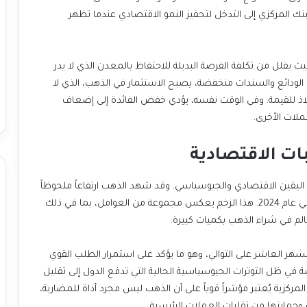
سوق العمل تؤكد بقوة حجة خفض الفائدة، حيث يميل البنك المركزي إلى التدخل لتحفيز النمو الاقتصادي عندما تظهر
ويرى المحللون أن هذا التطور يصب في مصلحة الذهب، حيث يقلل من تكلفة الفرصة البديلة للاحتفاظ بالمعدن الذي لا يدر
عائداً. فعلى سبيل المثال، عندما تكون أسعار الفائدة على الودائع والسندات منخفضة، يصبح الاستثمار في الذهب، الذي لا
يقدم فوائد دورية، أكثر جاذبية للمستثمرين الباحثين عن ملاذ للقيمة. وفي الوقت نفسه، يؤدي خفض الفائدة إلى إضعاف
ملات الأخرى.
ات الاقتصادية
تاريخياً، يُعد الذهب ملاذاً آمناً للمستثمرين في أوقات عدم اليقين الاقتصادي والجيوسياسي. وقد شهد الذهب ارتفاعاً ملحوظاً
بنسبة 37% هذا العام، بعد أن حقق مكاسب بنسبة 27% في عام 2024. هذا الزخم يعكس مجموعة من العوامل، بما في ذلك
الم في شراء الذهب بكميات كبيرة.
فقد أضاف البنك المركزي الصيني احتياطيات من الذهب للشهر العاشر على التوالي، وهو ما يؤكد على استمرار الطلب القوي
من المؤسسات المالية الكبرى على المعدن النفيس، خاصة في ظل التوترات الجيوسياسية الحالية التي تدفع الدول إلى تقليل
 وحمايتها من تقلبات العملات الرئيسية.