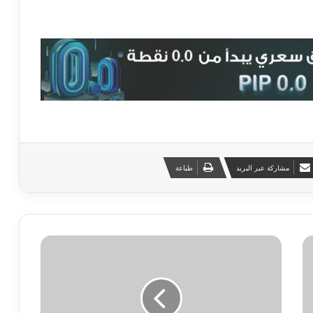
مشاركة عبر البريد
طباعة
ل
م
ا
ذ
ا