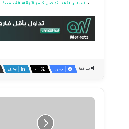
أسعار الذهب تواصل كسر الأرقام القياسية
فيسبوك
‫X
لينكدإن
شاركها
ه
ل
ي
و
ا