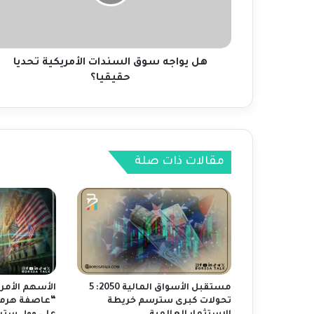
ج
ه
س
و
ق
هل يواجه سوق السندات الأمريكية تحديا
ا
حقيقيا؟
ل
س
ن
د
ا
مقالات ذات صلة
ت
ا
ل
أ
م
ر
ي
ك
ي
مستقبل الأسواق المالية 2050: 5
الأسهم الأمر
ة
تحولات كبرى سترسم خريطة
“عاصفة هرمز”
ت