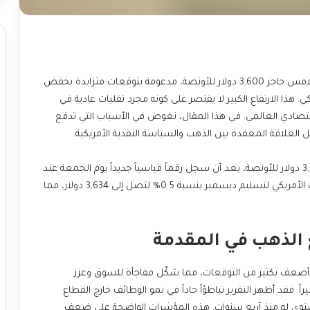
تحليقها قرب مستويات قياسية، لتلامس حاجز 3,600 دولار للأونصة، مدعومة بتوقعات متزايدة بخفض
وشيك لأسعار الفائدة من قبل الاحتياطي الفيدرالي الأمريكي. هذا الارتفاع الكبير لا يقتصر على كونه مجرد تقلبات عادية في
السوق، بل هو انعكاس لتغيرات جوهرية في المشهد الاقتصادي العالمي. في هذا المقال، نغوص في الأسباب التي تدفع
العلاقة المعقدة بين الذهب والسياسة النقدية الأمريكية.
وارتفع سعر الذهب الفوري بنسبة 0.2% ليصل إلى 3,593.79 دولار للأونصة، بعد أن سجل رقماً قياسياً جديداً يوم الجمعة عند
3,599.89 دولار. في المقابل، تراجعت العقود الآجلة للذهب الأمريكي لتسليم ديسمبر بنسبة 0.5% لتصل إلى 3,634 دولار، مما
 الذهب في المقدمة
جاءت البيانات الأخيرة لتقرير الوظائف في الولايات المتحدة أضعف بكثير من التوقعات، مما شكّل مفاجأة للسوق وعزز
التكهنات بأن الفيدرالي سيتجه نحو سياسة نقدية أكثر تيسيراً. فقد أظهر التقرير تباطؤاً حاداً في نمو الوظائف خارج القطاع
الزراعي وارتفاعاً في معدل البطالة إلى 4.3%، وهو أعلى مستوى له منذ أربع سنوات. هذه المؤشرات الواضحة على ضعف