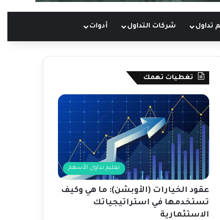
 تداول
شركات التداول
أدوات
تغطيات تهمك
تعليم تداول الأسهم
عقود الخيارات (الأوبشن): ما هي وكيف
تستخدمها في استراتيجياتك
الاستثمارية