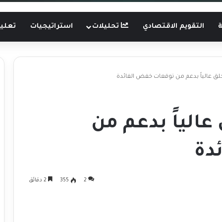
ة
التقويم الاقتصادي
تحليلات
استراتيجيات
تعليم
لق عالياً بدعم من توقعات خفض الفائدة
الياً بدعم من
دة
2
355
2 دقائق