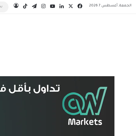
‫X
فيسبوك
لينكدإن
‫YouTube
انستقرام
تيلقرام
‫TikTok
الجمعة, أغسطس 7 2026
تسجيل 