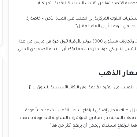
حماية اقتصاداتها من تقلبات السياسة النقدية الأمريكية.
يضيف تان: “لا يزال الذهب يتمتع برياح داعمة كافية، من مشتريات البنوك المركزية إلى الطلب على الملاذ الآمن – خاصة إذا
لعالمي – وصولاً إلى العام المقبل”.
وكانت أسعار الذهب قد ارتفعت بنسبة 27% في عام 2024، وتجاوزت مستوى 3000 دولار للأوقية لأول مرة في مارس من هذا
لرئيس الأمريكي دونالد
ترامب، مما يؤكد أن الاتجاه الصعودي الحالي
عار الذهب
 النفيس في الفترة
القادمة، وأن الركائز الأساسية للسوق لا تزال
يقول جيوفاني ستونوفو، المحلل في بنك “يو بي إس”: “لا يزال هناك مجال إضافي لارتفاع أسعار الذهب. نشهد حالياً عودة
دفقات النقدية نحو صناديق المؤشرات المتداولة المدعومة بالذهب.
ذا الارتفاع مستدام ويمكن أن يرتفع أكثر من هنا”.