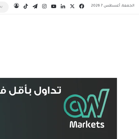
‫X
فيسبوك
لينكدإن
‫YouTube
انستقرام
تيلقرام
‫TikTok
الجمعة, أغسطس 7 2026
تسجيل 