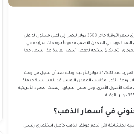
شهدت أسعار الذهب قفزة تاريخية اليوم الثلاثاء، حيث اخترق سعر الأوقية حاجز 3500 دولار ليصل إلى أعلى مستوى له على
لثقة القوية في المعدن الأصفر،
مدفوعاً بتوقعات متزايدة في
الأسواق بأن مجلس الاحتياطي الفيدرالي الأمريكي (البنك المركزي الأمريكي) سيتجه لخفض أسعار الفائدة هذا الشهر، مما
في تفاصيل التداولات، استقر سعر الذهب في المعاملات الفورية عند 3475.33 دولار للأوقية، وذلك بعد أن سجل في وقت
نسبة مذهلة
نفس السياق، ارتفعت العقود الأمريكية
جنوني في أسعار الذهب؟
سية
المتشابكة
التي تدعم موقف الذهب كأصل استثماري رئيسي