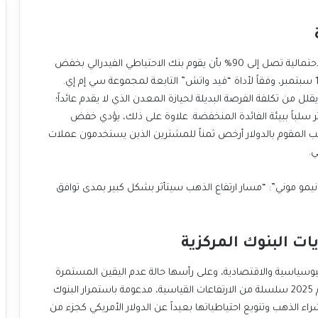
العامل الأكثر تأثيراً في الوقت الحالي هو تسعير الأسواق لاحتمالية تصل إلى 90% بأن يقوم بنك الاحتياطي الفيدرالي بخفض
الفائدة بمقدار 25 نقطة أساس في اجتماعه المقبل يوم 17 سبتمبر، وفقاً لأداة “فيد واتش” التابعة لمجموعة سي إم إي.
يقلل من تكلفة الفرصة البديلة لحيازة المعدن الذي لا يقدم
عائداً؛
فالمستثمرون يفضلون في هذه الحالة الأصول التي لا تتأثر سلباً ببيئة الفائدة المنخفضة. علاوة على ذلك، يؤدي خفض
الفائدة عادةً إلى إضعاف الدولار الأمريكي، مما يجعل الذهب المقوم بالدولار أرخص ثمناً للمشترين الذين يستخدمون عملات
.
وفي هذا الصدد، يقول هان تان، كبير محللي الأسواق في “نيمو موني”: “مسار ارتفاع الذهب سيتأثر بشكل كبير بمدى توافق
جيوسياسية
والاقتصادية، وعلى رأسها حالة عدم اليقين المستمرة
وقد شهد عام 2025 سلسلة من الارتفاعات القياسية، مدعومة باستمرار البنوك
اء الذهب وتنويع احتياطياتها بعيداً عن الدولار
الأمريكي كجزء من