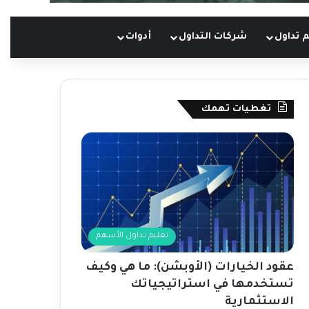
 تداول
شركات التداول
أدوات
تغطيات تهمك
تعليم تداول الأسهم
عقود الخيارات (الأوبشن): ما هي وكيف
تستخدمها في استراتيجياتك
الاستثمارية