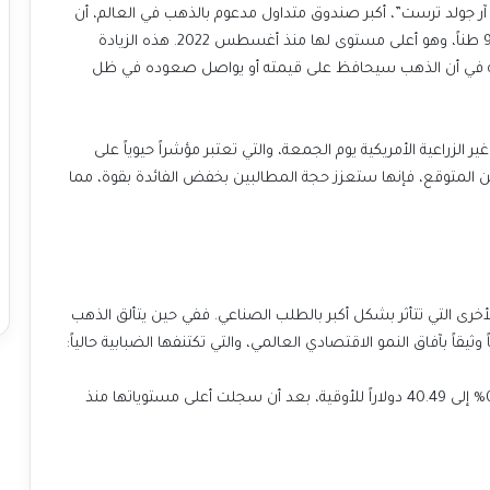
وتدعم البيانات هذا التوجه، حيث أعلن صندوق “إس بي دي آر جولد ترست”، أكبر صندوق متداول مدعوم بالذهب في العالم، أن
هذه الزيادة
الملحوظة في الحيازات تعكس ثقة المستثمرين المتنامية في أن الذهب سيحافظ على قيمته أو يواصل صعوده في ظل
 الزراعية الأمريكية يوم الجمعة، والتي
تعتبر مؤشراً حيوياً على
صحة سوق العمل الأمريكي. فإذا جاءت البيانات أضعف من المتوقع، فإنها ستعزز حجة المطالبين بخفض الفائدة بقوة، مما
الأخرى التي تتأثر بشكل أكبر بالطلب الصناعي. ففي حين يتألق الذهب
يقاً بآفاق النمو الاقتصادي العالمي، والتي تكتنفها الضبابية حالياً:
انخفضت في المعاملات الفورية بنسبة 0.5% إلى 40.49 دولاراً للأوقية، بعد أن سجلت أعلى مستوياتها منذ