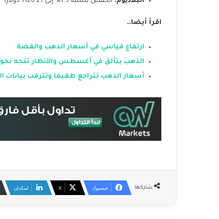
البلاديوم:
انخفض بنسبة 1.5% إلى 1120.21 دولاراً.
اقرأ أيضا…
ارتفاع قياسي في أسعار الذهب والفضة
الذهب يتألق في أغسطس والأنظار تتجه نحو ب
أسعار الذهب تتراجع طفيفا وتترقب بيانات ال
فيسبوك
‫X
لينكدإن
شاركها