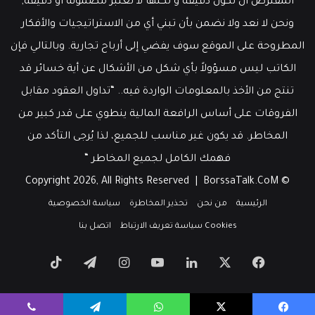
المفترض أن تكون دقيقة و لكنها لا تعتبر مضمونة أو دقيقة,
ونحن لا نعد ولا نضمن بأن تبني أي من الاستراتيجيات والأفكار
المطروحة على الموقع سوف يفضي إلى أرباح تجارية. وبالتالي فإن
الكاتب ليس مسؤولاً بأي شكل من الأشكال عن أية خسائر قد
تنتج من الأخذ بالمعلومات الواردة فيه.. “تداول العقود مقابل
الفروقات على أساس الرافعة المالية ينطوي على قدر كبير من
المخاطر. قد يكون غير مناسب للجميع، لذا يُرجى التأكد من
فهمك الكامل لجميع المخاطر “
BorssaTalk.CoM
© Copyright 2026, All Rights Reserved |
الرئيسية
من نحن
تحذير المخاطرة
سياسة الخصوصية
Cookies سياسة تعريف الارتباط
اتصل بنا
‫X
فيسبوك
لينكدإن
‫YouTube
انستقرام
تيلقرام
‫TikTok