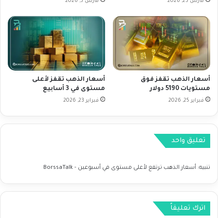
ن
مارس 23, 2026
مارس 3, 2026
ت
ت
ص
ع
ر
ط
ي
ل
ح
ا
ا
ل
ت
إ
أسعار الذهب تقفز فوق
أسعار الذهب تقفز لأعلى
ب
م
مستويات 5190 دولار
مستوى في 3 أسابيع
ا
د
فبراير 25, 2026
فبراير 23, 2026
و
ا
ل
د
ا
ت
تعليق واحد
تنبيه:
أسعار الذهب ترتفع لأعلى مستوى في أسبوعين - BorssaTalk
اترك تعليقاً