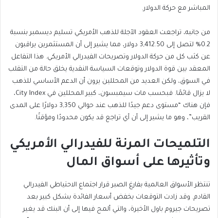
المباشر مع حركة الدولار.
من جانبه،
تراجعت العقود الآجلة للذهب الأمريكي تسليم
ديسمبر بنسبة
0.2% لتصل إلى 3,412.50 دولار، مما يشير إلى أن المستثمرين يراقبون
عن كثب كل من حركة الدولار وتصريحات الفيدرالي الأمريكي. هذا التفاعل
المعقد بين قوة الدولار وتوقعات السياسة النقدية يخلق حالة من التقلب
في السوق، ولكن العديد من المحللين يرون أن الدعم الأساسي للذهب
لا يزال قائمًا. فبحسب مات سيمبسون، كبير المحللين في City Index،
فإن هناك “مستوى دعم جيدًا للذهب
عند حوالي 3,350 دولارًا على المدى
القريب”، وهو ما يشير إلى أن أي تراجع قد يكون محدودًا ومؤقتًا.
التلميحات المرنة للفيدرالي الأمريكي
وتأثيرها على أسواق المال
تنتظر الأسواق العالمية
بفارغ الصبر قرار اجتماع الاحتياطي الفيدرالي
القادم. وقد زادت التوقعات بخفض أسعار الفائدة بشكل كبير بعد
تصريحات جيروم باول الأخيرة، والتي ألمح فيها إلى أن البنك قد يغير