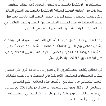
المستثمرون الاحتفاظ بالسندات والأصول الأخرى ذات العائد المرتفع،
مما يزيد من “تكلفة الفرصة البديلة” للاحتفاظ بالذهب غير المنتج للعائد.
ولكن عندما تنخفض أسعار الفائدة، يصبح الذهب أكثر جاذبية، حيث تقل
تكلفة الاحتفاظ به. هذه العلاقة العكسية بين الذهب وأسعار الفائدة هي
أحد المحركات الرئيسية لحركة المعدن الأصفر في السوق.
وقد انعكس هذا التفاؤل على أداء أسواق الأسهم الآسيوية، التي ارتفعت
بشكل جماعي يوم الاثنين،
احتفالًا باحتمالية استئناف تخفيضات أسعار
الفائدة الأمريكية.
هذا التحرك يعكس شهية المستثمرين للمخاطرة في
ظل توقعات ببيئة اقتصادية أكثر تيسيرًا.
في الختام، يترقب المستثمرون الآن صدور بيانات هامة أخرى مثل
أسعار
نفقات الاستهلاك الشخصي الأمريكية يوم الجمعة، والتي
تعتبر مقياسًا
رئيسيًا للتضخم. من المتوقع أن تُظهر هذه البيانات
ارتفاع التضخم
الأساسي إلى
2.9%، وهو
أعلى مستوى له منذ أواخر عام
2023. أي مفاجأة
في هذه البيانات قد تؤثر بشكل كبير على قرارات الفيدرالي المستقبلية
وبالتالي على
أسعار الذهب
.