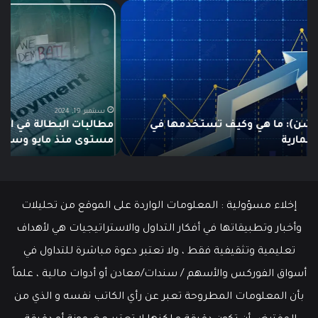
مطالبات
ما
البطالة
هو
في
الـ
الولايات
ing
المتحدة
تنخفض
دلي
إلى
الش
أدنى
للم
سبتمبر 19, 2024
مطالبات البطالة في الولايات المتحدة تنخفض إلى أدنى
مستوى
مستوى منذ مايو وسط سوق عمل قوي
ما هو
منذ
مايو
وسط
سوق
عمل
إخلاء مسؤولية : المعلومات الواردة على الموقع من تحليلات
قوي
وأخبار وتطبيقاتها في أفكار التداول والاستراتيجيات هي لأهداف
تعليمية وتثقيفية فقط ، ولا تعتبر دعوة مباشرة للتداول في
أسواق الفوركس والأسهم / سندات/معادن أو أدوات مالية ، علماً
بأن المعلومات المطروحة تعبر عن رأي الكاتب نفسه و الذي من