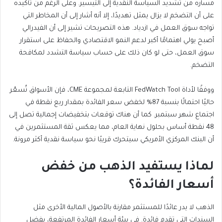
مساره من تشديد السياسة النقدية إلى التيسير. وعلى الرغم من تأكيده
على أن التضخم لا يزال يمثل تهديدًا، إلا أنه أشار إلى أن المخاطر التي
تواجه سوق العمل في ازدياد. هذه التصريحات تشير إلى أن الفيدرالي
أصبح يولي اهتمامًا أكبر لدعم النمو الاقتصادي والحفاظ على استقرار
سوق العمل، حتى لو كان ذلك على حساب سياسة التشدد لمكافحة
التضخم.
ووفقًا لأداة
FedWatch Tool التابعة لمجموعة
CME، فإن
الأسواق تُسعّر
حاليًا احتمالًا بنسبة 87% لخفض سعر الفائدة بمقدار ربع نقطة في
اجتماع
شهر سبتمبر. كما أن هناك توقعات بتخفيضات إجمالية تصل إلى
48 نقطة أساس بحلول نهاية العام، مما يعكس ثقة المستثمرين في
أن البنك المركزي الأمريكي سيتحرك قريبًا نحو سياسة نقدية أكثر مرونة.
لماذا يستفيد الذهب من خفض
أسعار الفائدة؟
الذهب لا يدر عائدًا للمستثمر مقارنة بالأصول المالية الأخرى مثل
السندات التي تقدم فائدة. في بيئة أسعار الفائدة المرتفعة، يفضل