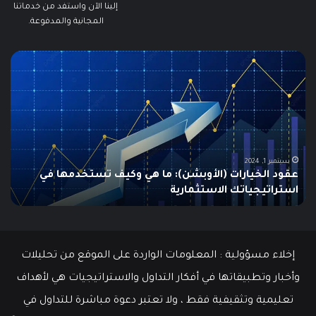
إلينا الآن واستفد من خدماتنا
المجانية والمدفوعة.
مطالبات
ما
البطالة
هو
في
الـ
الولايات
ing
المتحدة
تنخفض
دلي
إلى
الش
أدنى
للم
سبتمبر 19, 2024
مطالبات البطالة في الولايات المتحدة تنخفض إلى أدنى
مستوى
مستوى منذ مايو وسط سوق عمل قوي
ما هو
منذ
مايو
وسط
سوق
عمل
إخلاء مسؤولية : المعلومات الواردة على الموقع من تحليلات
قوي
وأخبار وتطبيقاتها في أفكار التداول والاستراتيجيات هي لأهداف
تعليمية وتثقيفية فقط ، ولا تعتبر دعوة مباشرة للتداول في