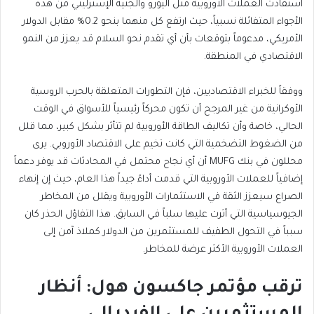
استفادت العملات الأوروبية مثل اليورو والجنيه الإسترليني من هذه
الأجواء المتفائلة نسبياً، حيث ارتفع كل منهما بنحو 0.2% مقابل الدولار
الأمريكي
، مدعوماً بتوقعات بأن أي تقدم نحو السلام قد يعزز من النمو
الاقتصادي في المنطقة.
ووفقاً للخبراء الاقتصاديين، فإن التطورات المتعلقة بالحرب الروسية
الأوكرانية من غير المرجح أن تكون محركاً رئيسياً للأسواق في الوقت
الحالي، خاصة وأن تكاليف الطاقة الأوروبية لم تتأثر بشكل
كبير، مما قلل
من الضغوط التضخمية التي كانت تخيم على الاقتصاد الأوروبي.
يرى
محللون في بنك MUFG أن أي نجاح محتمل في المحادثات قد يوفر دعماً
إضافياً للعملات الأوروبية التي قدمت أداءً جيداً هذا
العام، حيث إن إنهاء
الصراع سيعزز الثقة في الاستثمارات الأوروبية ويقلل من المخاطر
الجيوسياسية التي أثرت عليها سلباً في السابق. هذا التفاؤل الحذر كان
سبباً في التحول الطفيف للمستثمرين من الدولار كملاذ آمن إلى
العملات الأوروبية الأكثر عرضة للمخاطر.
ترقب مؤتمر جاكسون هول: أنظار