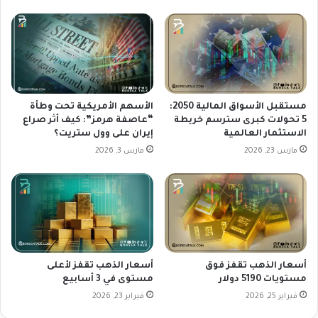
ت
ل
ؤ
ا
ث
ر
ر
و
ق
ت
ر
ر
ا
ق
ر
مستقبل الأسواق المالية 2050:
الأسهم الأمريكية تحت وطأة
ب
ا
5 تحولات كبرى سترسم خريطة
“عاصفة هرمز”: كيف أثر صراع
ا
الاستثمار العالمية
إيران على وول ستريت؟
ت
ج
ا
مارس 23, 2026
مارس 3, 2026
ت
ل
م
ف
ا
ي
ع
د
ج
ر
ا
ا
ك
ل
أسعار الذهب تقفز فوق
أسعار الذهب تقفز لأعلى
س
ي
مستويات 5190 دولار
مستوى في 3 أسابيع
و
ا
ن
فبراير 25, 2026
فبراير 23, 2026
ل
ه
أ