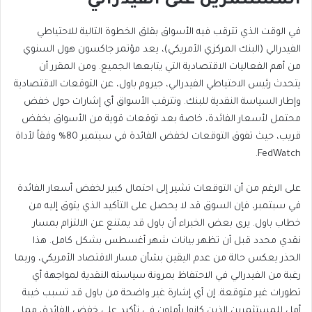
المستثمرين على الفيدرالي
في الوقت الذي تترقب فيه الأسواق بقلق الخطوة التالية للاحتياطي
الفيدرالي (البنك المركزي الأمريكي)، يعد مؤتمر جاكسون هول السنوي
من أهم الفعاليات الاقتصادية التي يتابعها الجميع. ومن المقرر أن
يتحدث رئيس الاحتياطي الفيدرالي، جيروم باول، عن التوقعات الاقتصادية
وإطار السياسة النقدية للبنك.
وتترقب الأسواق أي إشارات حول خفض
محتمل لأسعار الفائدة، خاصة بعد توقعات قوية من الأسواق بخفض
قريب، حيث تفوق التوقعات لخفض الفائدة في سبتمبر 80% وفقاً لأداة
FedWatch.
على الرغم من أن التوقعات تشير إلى احتمال كبير لخفض أسعار الفائدة
في سبتمبر، فإن السوق قد لا يحصل على التأكيد الذي يتوق إليه من
خطاب باول. يرى بعض الخبراء أن باول قد يمتنع عن الالتزام بمسار
نقدي محدد قبل أن تظهر بيانات شهر
أغسطس بشكل كامل.
هذا
الحذر يعكس حالة من عدم اليقين بشأن مسار الاقتصاد
الأمريكي، وربما
رغبة من الفيدرالي في الاحتفاظ بمرونة سياسته النقدية لمواجهة أي
تطورات غير متوقعة. إن أي إشارة غير واضحة من باول قد تسبب خيبة
أمل للمستثمرين الذين كانوا يأملون في تأكيد على خفض الفائدة، مما