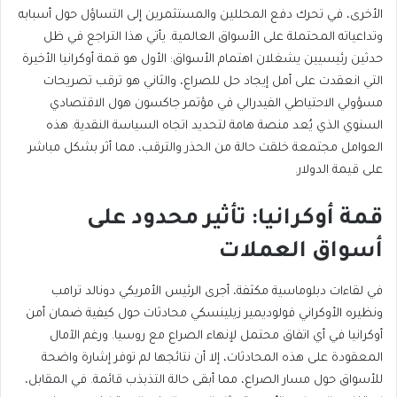
الأخرى، في تحرك دفع المحللين والمستثمرين إلى التساؤل حول أسبابه
وتداعياته المحتملة على الأسواق العالمية.
يأتي هذا التراجع في ظل
حدثين رئيسيين يشغلان اهتمام الأسواق: الأول هو قمة أوكرانيا
الأخيرة
التي انعقدت على أمل إيجاد حل للصراع،
والثاني هو ترقب تصريحات
مسؤولي الاحتياطي الفيدرالي في مؤتمر جاكسون هول
الاقتصادي
السنوي الذي يُعد منصة هامة لتحديد اتجاه السياسة النقدية. هذه
العوامل مجتمعة خلقت حالة من الحذر والترقب، مما أثر بشكل مباشر
على قيمة الدولار.
قمة أوكرانيا: تأثير محدود على
أسواق العملات
في لقاءات دبلوماسية مكثفة، أجرى الرئيس الأمريكي دونالد ترامب
ونظيره الأوكراني فولوديمير زيلينسكي محادثات حول كيفية ضمان أمن
أوكرانيا في أي اتفاق محتمل لإنهاء الصراع مع روسيا. ورغم الآمال
المعقودة على هذه المحادثات، إلا أن نتائجها لم توفر إشارة واضحة
للأسواق حول مسار الصراع، مما أبقى حالة التذبذب قائمة.
في المقابل،