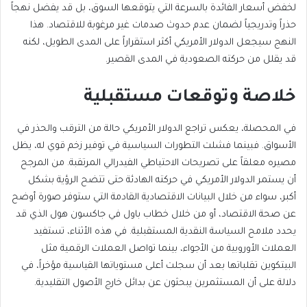
لخفض أسعار الفائدة بالسرعة التي يتوقعها
حذراً وتدريجياً لضمان عدم حدوث صدمات غير مرغوبة للاقتصاد. هذا
النهج سيجعل
الدولار الأمريكي
أكثر استقراراً على المدى الطويل، لكنه
قد يقلل من حركته الصعودية في المدى القصير.
خلاصة وتوقعات مستقبلية
في المحصلة، يعكس تراجع الدولار الأمريكي حالة من الترقب والحذر في
الأسواق. فبينما فشلت التطورات السياسية في توفير زخم قوي له، يظل
مصيره معلقاً على تصريحات الاحتياطي الفيدرالي المرتقبة. من المرجح
أن يستمر الدولار الأمريكي في حركته الهادئة حتى تتضح الرؤية بشكل
أكبر، سواء من خلال البيانات الاقتصادية القادمة
التي ستوفر صورة أوضح
عن صحة الاقتصاد،
أو من خلال خطاب باول في جاكسون
هول الذي قد
يحدد ملامح السياسة النقدية المستقبلية.
في هذه الأثناء، تستفيد
العملات الأوروبية من الأجواء، بينما تواصل العملات الرقمية مثل
البيتكوين تقلباتها بعد أن سجلت أعلى مستوياتها القياسية
مؤخراً، في
دلالة على أن المستثمرين يبحثون عن بدائل خارج الأصول التقليدية.