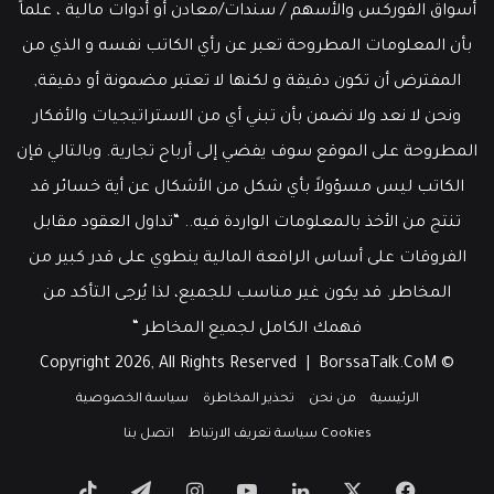
أسواق الفوركس والأسهم / سندات/معادن أو أدوات مالية ، علماً
بأن المعلومات المطروحة تعبر عن رأي الكاتب نفسه و الذي من
المفترض أن تكون دقيقة و لكنها لا تعتبر مضمونة أو دقيقة,
ونحن لا نعد ولا نضمن بأن تبني أي من الاستراتيجيات والأفكار
المطروحة على الموقع سوف يفضي إلى أرباح تجارية. وبالتالي فإن
الكاتب ليس مسؤولاً بأي شكل من الأشكال عن أية خسائر قد
تنتج من الأخذ بالمعلومات الواردة فيه.. “تداول العقود مقابل
الفروقات على أساس الرافعة المالية ينطوي على قدر كبير من
المخاطر. قد يكون غير مناسب للجميع، لذا يُرجى التأكد من
فهمك الكامل لجميع المخاطر “
BorssaTalk.CoM
© Copyright 2026, All Rights Reserved |
الرئيسية
من نحن
تحذير المخاطرة
سياسة الخصوصية
Cookies سياسة تعريف الارتباط
اتصل بنا
‫X
فيسبوك
لينكدإن
‫YouTube
انستقرام
تيلقرام
‫TikTok