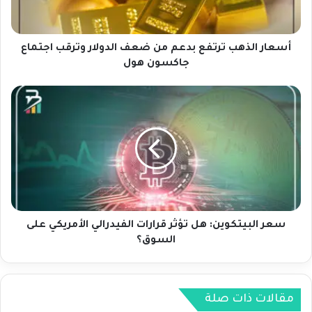
ل
ذ
ه
ب
أسعار الذهب ترتفع بدعم من ضعف الدولار وترقب اجتماع
ت
جاكسون هول
ر
ت
س
ف
ع
ع
ر
ب
ا
د
ل
ع
ب
م
ي
م
ت
ن
ك
ض
و
سعر البيتكوين: هل تؤثر قرارات الفيدرالي الأمريكي على
ع
ي
السوق؟
ف
ن
ا
:
ل
ه
د
ل
مقالات ذات صلة
و