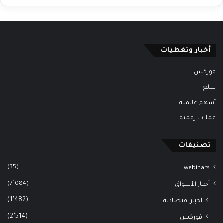
أخبار وتغطيات
فوركس
سلع
أسهم عالمية
عملات رقمية
تصنيفات
(35)
webinars
(7٬084)
أخبار الأسواق
(1٬482)
اخبار اقتصادية
(2٬514)
فوركس