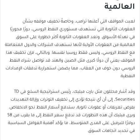
العالمية
لعبت المواقف التي أعلنها ترامب، وخاصةً تخفيف موقفه بشأن
العقوبات الثانوية التي تستهدف مستوردي النفط الروسي، دورًا محوريًا
في تهدئة الأسواق.
وتعد العقوبات الثانوية أكثر خطورة على السوق
مع النفط الروسي، وليس فقط روسيا نفسها. وبالتالي، فإن تخفيف هذا
الموقف يعني أن دولًا كبرى مثل الصين والهند قد تواصل شراء النفط
الروسي دون خوف من العقاب، مما يضمن استمرارية تدفقات الإمدادات
النفطية.
وقد
أشار محللون مثل بارت ميليك، رئيس استراتيجية السلع في TD
Securities، إلى أن أي نتيجة تؤدي إلى تخفيف التوترات وإزالة التهديدات
بفرض تعريفات أو عقوبات ثانوية، ستدفع أسعار النفط نحو الانخفاض.
ويرى
ميليك أن هذه التطورات قد تدفع سعر النفط إلى ما يقرب من 58
دولارًا للبرميل على المدى المتوسط، ما يؤكد أهمية العوامل السياسية
في تحديد اتجاهات السوق.