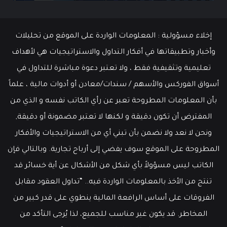
مايو
وسط
سوق
عمل
إخلاء مسؤولية : المعلومات الواردة على الموقع من تحليلات
قوي
وأخبار وتطبيقاتها في أفكار التداول والاستراتيجيات هي لأهداف
تعليمية وتثقيفية فقط ، ولا تعتبر دعوة مباشرة للتداول في
أسواق الفوركس والأسهم / سندات/معادن أو أدوات مالية ، علماً
بأن المعلومات المطروحة تعبر عن رأي الكاتب نفسه و الذي من
المفترض أن تكون دقيقة و لكنها لا تعتبر مضمونة أو دقيقة,
ونحن لا نعد ولا نضمن بأن تبني أي من الاستراتيجيات والأفكار
المطروحة على الموقع سوف يفضي إلى أرباح تجارية. وبالتالي فإن
الكاتب ليس مسؤولاً بأي شكل من الأشكال عن أية خسائر قد
تنتج من الأخذ بالمعلومات الواردة فيه.. “تداول العقود مقابل
الفروقات على أساس الرافعة المالية ينطوي على قدر كبير من
المخاطر. قد يكون غير مناسب للجميع، لذا يُرجى التأكد من