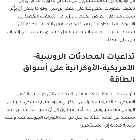
في أوكرانيا. يراقب المستثمرون عن كثب أي تطورات قد تؤدي إلى
تخفيف العقوبات المفروضة على النفط الروسي، وهو ما يمكن أن يؤثر
بشكل كبير على العرض
العالمي، ويزيد من التدفقات النفطية إلى
الأسواق. هذا التطور يأتي بعد فترة طويلة من التقلبات الحادة التي
سببتها التوترات الجيوسياسية، مما جعل الأسواق حساسة لأي إشارات
تدل على التهدئة.
تداعيات المحادثات الروسية-
الأمريكية-الأوكرانية على أسواق
الطاقة
تأثرت
أسعار
النفط بشكل مباشر بالمحادثات التي جرت بين الرئيس
الأمريكي دونالد ترامب، والرئيس الأوكراني فولوديمير زيلينسكي، والرئيس
الروسي فلاديمير بوتين. وقد أشار محللون إلى أن مجرد الحديث عن قمة
محتملة بين القادة
برسالة طمأنة إلى المستثمرين.