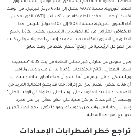
انخفضت العقود الآجلة لخام
برنت، الذي يعتبر مؤشرًا رئيسيًا لأسواق
النفط الأوروبية،
بنسبة 0.72% لتصل إلى 66.12 دولارًا
للبرميل. في الوقت
نفسه،
تراجعت العقود الآجلة لخام غرب تكساس
(WTI)، الذي يعكس
أداء السوق الأمريكية،
بنسبة 0.63% إلى 63.02 دولارًا للبرميل. هذا
الانخفاض
المتزامن في كلا المؤشرين الرئيسيين يعكس تفاؤلاً واسع
النطاق في
السوق بإمكانية تجنب تصعيد إضافي للعقوبات، والتي كانت
من العوامل الرئيسية في ارتفاع أسعار النفط في وقت سابق.
يقول سوفروس ساركار، كبير محللي الطاقة في بنك DBS: “تستجيب
أسعار النفط إلى نتائج الاجتماعات الأخيرة بين ترامب وبوتين وترامب
وزيلينسكي. وعلى الرغم من أنه لا يبدو أن هناك اتفاق سلام وشيك، إلا
أن هناك بعض التقدم الذي تم إحرازه، مما قد يضع احتمالية المزيد من
التصعيد أو تشديد العقوبات على روسيا على الطاولة في الوقت الحالي”.
ويضيف أن التوقعات لم تكن مبنية على اتفاق نهائي، بل على مجرد
إشارات إيجابية من واشنطن وموسكو، وهو ما يكفي لدفع المستثمرين
نحو بيع عقودهم النفطية.
تراجع خطر اضطرابات الإمدادات