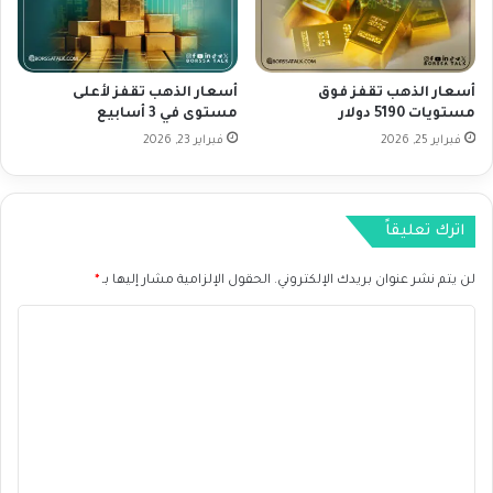
ا
ا
ت
ر
ا
و
ق
ت
أسعار الذهب تقفز فوق
أسعار الذهب تقفز لأعلى
ت
ر
مستويات 5190 دولار
مستوى في 3 أسابيع
ص
ق
ا
فبراير 25, 2026
فبراير 23, 2026
ب
د
ا
ي
ج
ة
ت
اترك تعليقاً
ح
م
ا
ا
س
لن يتم نشر عنوان بريدك الإلكتروني.
الحقول الإلزامية مشار إليها بـ
*
ع
م
ج
ا
ة
ا
ك
ل
س
ت
و
ع
ن
ه
ل
و
ي
ل