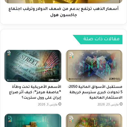
ف
ه
ي
ب
أسعار الذهب ترتفع بدعم من ضعف الدولار وترقب اجتماع
ا
ت
جاكسون هول
ن
ر
ت
ت
ظ
ف
ا
ع
مقالات ذات صلة
ر
ب
خ
د
ط
ع
ا
م
ب
م
ب
ن
ا
ض
و
ع
مستقبل الأسواق المالية 2050:
الأسهم الأمريكية تحت وطأة
ل
ف
5 تحولات كبرى سترسم خريطة
“عاصفة هرمز”: كيف أثر صراع
و
الاستثمار العالمية
إيران على وول ستريت؟
ا
م
ل
مارس 23, 2026
مارس 3, 2026
ؤ
د
ش
و
ر
ل