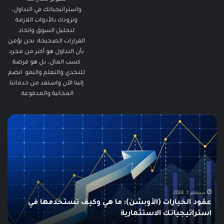
واستراتيجياتك في التداول،
ونزودك بالأدوات اللازمة
لتحليل السوق واتخاذ
القرارات الصحيحة. نحن نؤمن
بأن التداول هو أكثر من مجرد
كسب المال، بل هو فرصة
للتحدي والتعلم والنمو. انضم
إلينا الآن واستفد من خدماتنا
المجانية والمدفوعة.
مطالبات
ما
البطالة
هو
في
الـ
الولايات
ing
المتحدة
تنخفض
دلي
إلى
الش
أدنى
للم
سبتمبر 19, 2024
مطالبات البطالة في الولايات المتحدة تنخفض إلى أدنى
مستوى
مستوى منذ مايو وسط سوق عمل قوي
ما هو
منذ