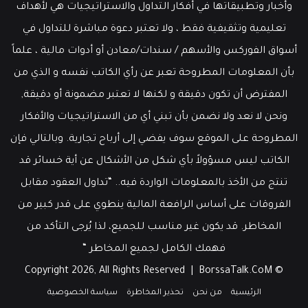
وأخبار وتطبيقاتها في أفكار التداول والاستراتيجيات هي لأهداف
تعليمية وتثقيفية فقط ، ولا تعتبر دعوة مباشرة للتداول في
أسواق الفوركس والأسهم / سندات/معادن أو أدوات مالية ، علماً
بأن المعلومات المطروحة تعبر عن رأي الكاتب نفسه و الذي من
المفترض أن تكون دقيقة و لكنها لا تعتبر مضمونة أو دقيقة,
ونحن لا نعد ولا نضمن بأن تبني أي من الاستراتيجيات والأفكار
المطروحة على الموقع سوف يفضي إلى أرباح تجارية. وبالتالي فإن
الكاتب ليس مسؤولاً بأي شكل من الأشكال عن أية خسائر قد
تنتج من الأخذ بالمعلومات الواردة فيه.. “تداول العقود مقابل
الفروقات على أساس الرافعة المالية ينطوي على قدر كبير من
المخاطر. قد يكون غير مناسب للجميع، لذا يُرجى التأكد من
فهمك الكامل لجميع المخاطر “
BorssaTalk.CoM
© Copyright 2026, All Rights Reserved |
الرئيسية
من نحن
تحذير المخاطرة
سياسة الخصوصية