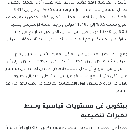
الأسواق العالمية. ارتفع مؤشر الدولار، الذي يقيس أداء العملة الخضراء
مقابل سلة من ست عملات رئيسية، بنسبة 0.5%، ليصل إلى 98.17
نقطة. وفي المقابل، تراجعت العملات الأخرى؛ فقد انخفض سعر صرف
اليورو بنسبة 0.5% إلى 1.16485 دولار، وتراجع الجنيه الإسترليني بنسبة
0.3% إلى 1.3538 دولار. حتى الين الياباني، الذي كان قد ارتفع في وقت
سابق من الجلسة، تراجع ليغلق تداولاته بشكل شبه ثابت مقابل الدولار.
ومع ذلك، يحذر المحللون من التفاؤل المفرط بشأن استمرار ارتفاع
الدولار. يشير مايكل براون، محلل الأسواق في شركة “بيبرستون”، إلى أن
على الأقل حتى نسمع ما سيقوله رئيس الاحتياطي الفيدرالي، جيروم
الشهر.
بيتكوين في مستويات قياسية وسط
تغيرات تنظيمية
بعيداً عن العملات التقليدية، سجلت عملة بيتكوين (BTC) ارتفاعاً قياسياً