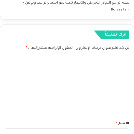
ص
تنبيه:
تراجع الدولار الأمريكي والأنظار تتجه نحو اجتماع ترامب وبوتين -
ا
BorssaTalk
د
ي
ة
اترك تعليقاً
لن يتم نشر عنوان بريدك الإلكتروني.
الحقول الإلزامية مشار إليها بـ
*
ا
ل
ت
ع
ل
ي
ق
*
الاسم
*