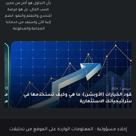
بأن التداول هو أكثر من مجرد
كسب المال، بل هو فرصة
للتحدي والتعلم والنمو. انضم
إلينا الآن واستفد من خدماتنا
المجانية والمدفوعة.
مطالبات
ما
البطالة
هو
في
الـ
الولايات
ing
المتحدة
تنخفض
دلي
إلى
الش
أدنى
للم
سبتمبر 19, 2024
مطالبات البطالة في الولايات المتحدة تنخفض إلى أدنى
مستوى
مستوى منذ مايو وسط سوق عمل قوي
ما هو
منذ
مايو
وسط
سوق
عمل
إخلاء مسؤولية : المعلومات الواردة على الموقع من تحليلات
قوي