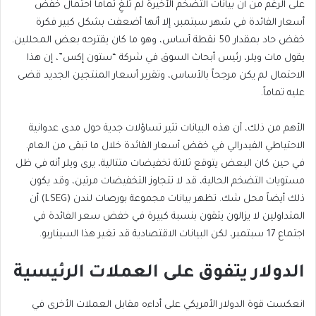
على الرغم من أن بيانات التضخم الأخيرة لم تلغِ تماماً احتمال خفض
أسعار الفائدة في شهر سبتمبر، إلا أنها أضعفت بشكل كبير فكرة
خفض حاد بمقدار 50 نقطة أساس، وهو ما كان يقترحه بعض المحللين.
يقول مات ويلر، رئيس أبحاث السوق في شركة “ستون إكس”، إن هذا
الاحتمال لم يكن مرجحاً بالأساس، وتقرير أسعار المنتجين الجديد قضى
عليه تماماً.
الأهم من ذلك، أن هذه البيانات تثير تساؤلات جدية حول مدى عدوانية
الاحتياطي الفيدرالي في خفض أسعار الفائدة خلال ما تبقى من العام.
في حين كان البعض يتوقع ثلاثة تخفيضات متتالية، يرى ويلر أنه في ظل
مستويات التضخم الحالية، قد لا تتجاوز التخفيضات مرتين، وقد يكون
ذلك أيضاً محل شك. تظهر بيانات مجموعة بورصات لندن (LSEG) أن
المتداولين لا يزالون يثقون بنسبة كبيرة في خفض سعر الفائدة في
اجتماع 17 سبتمبر، لكن البيانات الاقتصادية قد تغير هذا السيناريو.
الدولار يتفوق على العملات الرئيسية
انعكست قوة الدولار الأمريكي على أداءه مقابل العملات الأخرى في