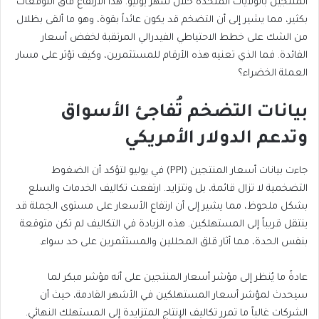
المنتجين بالولايات المتحدة خلال شهر يوليو. هذا الارتفاع فاق التوقعات
بكثير، مما يشير إلى أن التضخم قد يكون عائداً بقوة، وهو ما ألقى بظلال
من الشك على خطط الاحتياطي الفيدرالي المرتقبة لخفض أسعار
الفائدة. فما الذي تعنيه هذه الأرقام للمستثمرين، وكيف تؤثر على مسار
العملة الخضراء؟
بيانات التضخم تُفاجئ الأسواق
وتدعم الدولار الأمريكي
جاءت بيانات أسعار المنتجين (PPI) في يوليو لتؤكد أن الضغوط
التضخمية لا تزال قائمة، بل وتتزايد. ارتفعت تكاليف الخدمات والسلع
بشكل ملحوظ، مما يشير إلى أن ارتفاع الأسعار على مستوى الجملة قد
ينتقل قريباً إلى المستهلكين.
هذه الزيادة في التكاليف لم تكن متوقعة
بنفس الحدة، مما أثار قلق المحللين والمستثمرين على حد سواء.
عادةً ما يُنظر إلى مؤشر أسعار المنتجين على أنه مؤشر مبكر لما
سيحدث لمؤشر أسعار المستهلكين في الأشهر القادمة، حيث أن
الشركات غالباً ما تمرر تكاليف الإنتاج المتزايدة إلى المستهلك النهائي.