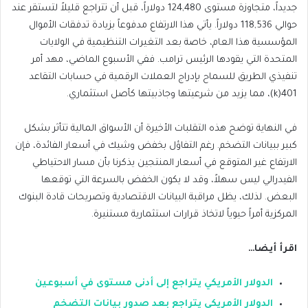
جديداً، متجاوزة مستوى 124,480 دولاراً، قبل أن تتراجع قليلاً لتستقر عند
حوالي 118,536 دولاراً. يأتي هذا الارتفاع مدفوعاً بزيادة تدفقات الأموال
المؤسسية هذا العام، خاصة بعد التغيرات التنظيمية في الولايات
المتحدة التي يقودها الرئيس ترامب. ففي الأسبوع الماضي، مهد أمر
تنفيذي الطريق للسماح بإدراج العملات الرقمية في حسابات التقاعد
401(k)، مما يزيد من شرعيتها وجاذبيتها كأصل استثماري.
في النهاية توضح هذه التقلبات الأخيرة أن الأسواق المالية تتأثر بشكل
كبير ببيانات التضخم. رغم التفاؤل بخفض وشيك في أسعار الفائدة، فإن
الارتفاع غير المتوقع في أسعار المنتجين يذكرنا بأن مسار الاحتياطي
الفيدرالي ليس سهلاً، وقد لا يكون الخفض بالسرعة التي توقعها
البعض. لذلك، يظل مراقبة البيانات الاقتصادية وتصريحات قادة البنوك
المركزية أمراً حيوياً لاتخاذ قرارات استثمارية مستنيرة.
اقرأ أيضا…
الدولار الأمريكي يتراجع إلى أدنى مستوى في أسبوعين
الدولار الأمريكي يتراجع بعد صدور بيانات التضخم