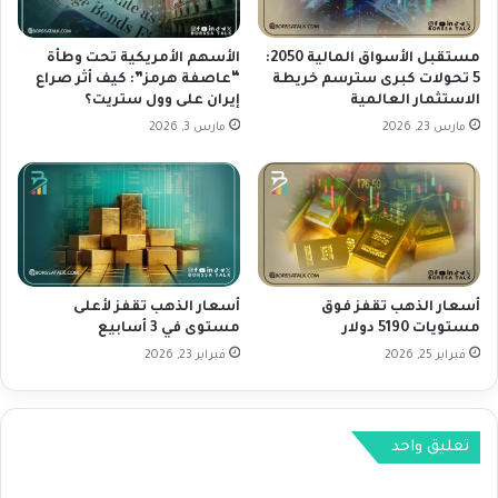
ت
و
ه
ل
ا
ب
مستقبل الأسواق المالية 2050:
الأسهم الأمريكية تحت وطأة
ا
5 تحولات كبرى سترسم خريطة
“عاصفة هرمز”: كيف أثر صراع
ن
الاستثمار العالمية
إيران على وول ستريت؟
ل
ا
س
ء
مارس 23, 2026
مارس 3, 2026
و
ع
ق
ل
ي
ى
ة
ا
ت
ل
ت
أ
ج
خ
أسعار الذهب تقفز فوق
أسعار الذهب تقفز لأعلى
ا
ب
مستويات 5190 دولار
مستوى في 3 أسابيع
و
ا
فبراير 25, 2026
فبراير 23, 2026
ز
ر
ج
ا
و
ل
ج
ا
تعليق واحد
ل
ق
ت