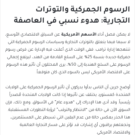
الرسوم الجمركية والتوترات
التجارية: هدوء نسبي في العاصفة
لا يمكن فصل أداء
الأسهم الأمريكية
عن السياق الاقتصادي الأوسع،
لا سيما فيما يتعلق بالتوترات التجارية وسياسات الرسوم الجمركية التي
تنتهجها إدارة ترامب. ففي الوقت الذي أعلنت فيه الإدارة عن فرض رسوم
جمركية جديدة بنسبة 25% على السلع القادمة من الهند، ليرتفع إجمالي
الرسوم على السلع الهندية إلى 50%، يرى المحللون أن تأثير هذه الرسوم
على الاقتصاد الأمريكي ليس بالسوء الذي كان متوقعاً.
أوضح جرين أن الناس بدأوا يدركون أن تأثير الرسوم الجمركية على الولايات
المتحدة كمستورد يختلف عن تأثيرها إذا كانت الولايات المتحدة مُصدراً
رئيسياً. وقد أدى هذا الإدراك إلى “هدوء عام” في الأسواق. ومع ذلك، فإن
السوق الآن في حالة من “الانتظار والترقب” لرؤية التطورات المستقبلية.
هذا الحذر يعكس حالة من عدم اليقين التي تسيطر على المستثمرين،
وتجعلهم يراقبون أي إشارات قد تؤثر على مسار التجارة العالمية
والاقتصاد الأمريكي.