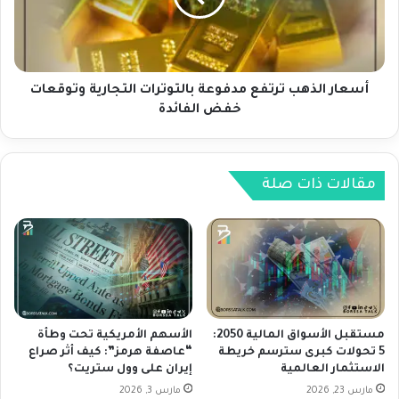
ت
ا
ر
ل
ا
ذ
ج
ه
ع
ب
أسعار الذهب ترتفع مدفوعة بالتوترات التجارية وتوقعات
م
ت
خفض الفائدة
ع
ر
ت
ت
ز
ف
ا
ع
مقالات ذات صلة
ي
م
د
د
ر
ف
ه
و
ا
ع
ن
ة
ا
ب
ت
ا
مستقبل الأسواق المالية 2050:
الأسهم الأمريكية تحت وطأة
خ
ل
5 تحولات كبرى سترسم خريطة
“عاصفة هرمز”: كيف أثر صراع
الاستثمار العالمية
إيران على وول ستريت؟
ف
ت
ض
و
مارس 23, 2026
مارس 3, 2026