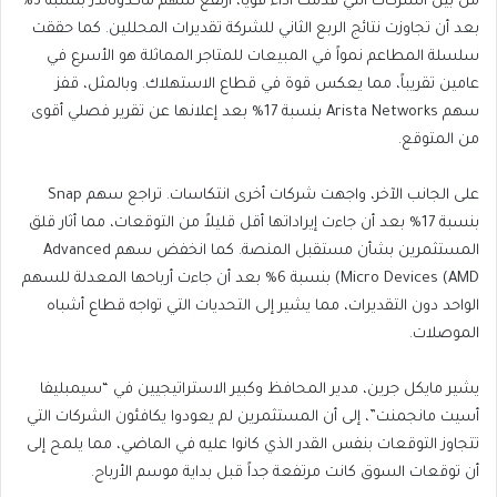
من بين الشركات التي قدمت أداءً قوياً، ارتفع سهم ماكدونالدز بنسبة 3%
بعد أن تجاوزت نتائج الربع الثاني للشركة تقديرات المحللين. كما حققت
سلسلة المطاعم نمواً في المبيعات للمتاجر المماثلة هو الأسرع في
عامين تقريباً، مما يعكس قوة في قطاع الاستهلاك. وبالمثل، قفز
سهم Arista Networks بنسبة 17% بعد إعلانها عن تقرير فصلي أقوى
من المتوقع.
على الجانب الآخر، واجهت شركات أخرى انتكاسات. تراجع سهم Snap
بنسبة 17% بعد أن جاءت إيراداتها أقل قليلاً من التوقعات، مما أثار قلق
المستثمرين بشأن مستقبل المنصة. كما انخفض سهم Advanced
Micro Devices (AMD) بنسبة 6% بعد أن جاءت أرباحها المعدلة للسهم
الواحد دون التقديرات، مما يشير إلى التحديات التي تواجه قطاع أشباه
الموصلات.
يشير مايكل جرين، مدير المحافظ وكبير الاستراتيجيين في “سيمبليفا
أسيت مانجمنت”، إلى أن المستثمرين لم يعودوا يكافئون الشركات التي
تتجاوز التوقعات بنفس القدر الذي كانوا عليه في الماضي، مما يلمح إلى
أن توقعات السوق كانت مرتفعة جداً قبل بداية موسم الأرباح.