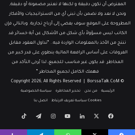
المفترض أن تكون دقيقة و لكنها لا تعتبر مضمونة أو دقيقة,
ونحن لا نعد ولا نضمن بأن تبني أي من الاستراتيجيات والأفكار
المطروحة على الموقع سوف يفضي إلى أرباح تجارية. وبالتالي فإن
الكاتب ليس مسؤولاً بأي شكل من الأشكال عن أية خسائر قد
تنتج من الأخذ بالمعلومات الواردة فيه.. “تداول العقود مقابل
الفروقات على أساس الرافعة المالية ينطوي على قدر كبير من
المخاطر. قد يكون غير مناسب للجميع، لذا يُرجى التأكد من
فهمك الكامل لجميع المخاطر “
BorssaTalk.CoM
© Copyright 2026, All Rights Reserved |
الرئيسية
من نحن
تحذير المخاطرة
سياسة الخصوصية
Cookies سياسة تعريف الارتباط
اتصل بنا
‫X
فيسبوك
لينكدإن
‫YouTube
انستقرام
تيلقرام
‫TikTok