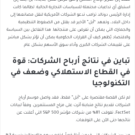
استباق أي تداعيات محتملة للسياسات التجارية الحالية. لطالما كانت
إدارة الرئيس دونالد ترامب تدعو الشركات الأمريكية لنقل مصانعها إلى
داخل البلاد، وتعهد “آبل” الأخير قد يقلل من الضغوط التنظيمية
والجمارك التي يمكن أن تفرض على منتجاتها. هذا التفاعل بين السياسة
والاقتصاد يُظهر كيف أن القرارات الحكومية يمكن أن تؤثر بشكل مباشر
على تقييمات الشركات الكبرى وأداء سوق الأسهم بشكل عام.
تباين في نتائج أرباح الشركات: قوة
في القطاع الاستهلاكي وضعف في
التكنولوجيا
لم تكن القصة مقتصرة على “آبل” فقط، فقد واصل موسم أرباح
الشركات تقديم نتائج متباينة أثرت على مزاج المستثمرين. وفقاً لبيانات
FactSet، تفوقت 81% من شركات مؤشر S&P 500 التي أعلنت عن
نتائجها حتى الآن على التوقعات.