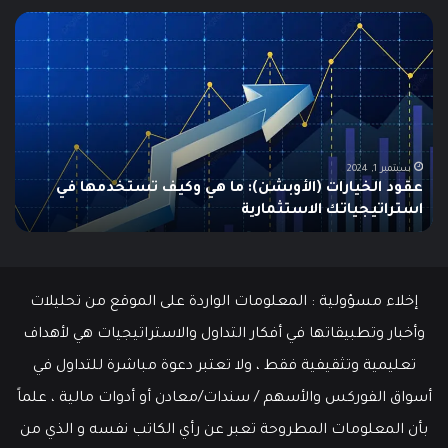
مطالبات
ما
البطالة
هو
في
الـ
الولايات
ing
المتحدة
تنخفض
دلي
إلى
الش
أدنى
للم
سبتمبر 19, 2024
مطالبات البطالة في الولايات المتحدة تنخفض إلى أدنى
مستوى
مستوى منذ مايو وسط سوق عمل قوي
ما هو
منذ
مايو
وسط
سوق
عمل
إخلاء مسؤولية : المعلومات الواردة على الموقع من تحليلات
قوي
وأخبار وتطبيقاتها في أفكار التداول والاستراتيجيات هي لأهداف
تعليمية وتثقيفية فقط ، ولا تعتبر دعوة مباشرة للتداول في
أسواق الفوركس والأسهم / سندات/معادن أو أدوات مالية ، علماً
بأن المعلومات المطروحة تعبر عن رأي الكاتب نفسه و الذي من