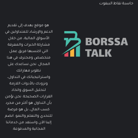
حاسبة نقاط البيفوت
هو موقع يهدف إلى تقديم
الدعم والإرشاد للمتداولين في
الأسواق المالية، من خلال
مشاركة الخبرات والمعرفة
التي اكتسبها فريق عمل
متخصص ومحترف في هذا
المجال. نحن نساعدك على
تطوير مهاراتك
واستراتيجياتك في التداول،
ونزودك بالأدوات اللازمة
لتحليل السوق واتخاذ
القرارات الصحيحة. نحن نؤمن
بأن التداول هو أكثر من مجرد
كسب المال، بل هو فرصة
للتحدي والتعلم والنمو. انضم
إلينا الآن واستفد من خدماتنا
المجانية والمدفوعة.