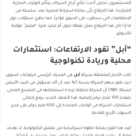
المستثمرون تحليل أحدث نتائج أرباح الشركات وتأثير التوترات التجارية
المتزايدة. هذا الارتفاع يأتي بمثابة استراحة قصيرة بعد سلسلة من
الانخفاضات التي سيطرت على السوق مؤخراً، مما يطرح تساؤلات حول
ما إذا كان هذا الارتفاع يمثل نقطة تحول أم مجرد فترة “هضم” مؤقتة
للأسواق.
“آبل” تقود الارتفاعات: استثمارات
محلية وريادة تكنولوجية
كانت الأخبار المتعلقة بشركة
آبل
هي المحرك الرئيسي لارتفاعات السوق،
حيث قفز سهم الشركة بنسبة 5% بعد أن أكد مسؤول في البيت الأبيض
لشبكة CNBC أن الشركة تخطط لزيادة استثماراتها في التصنيع المحلي
بمقدار 100 مليار دولار إضافية. هذا التعهد الجديد يرفع إجمالي
استثمارات الشركة في الولايات المتحدة إلى 600 مليار دولار على مدى
السنوات الأربع القادمة.
يُعد هذا القرار بمثابة خطوة استراتيجية من عملاق التكنولوجيا، لا تهدف
فقط إلى تعزيز الإنتاج المحلي وخلق فرص عمل جديدة، بل أيضاً إلى