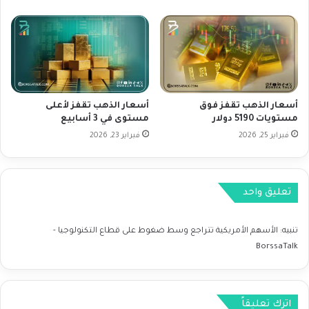
ا
ت
ل
ر
ف
ا
ا
ت
ئ
ا
د
ل
ة
ت
أسعار الذهب تقفز فوق
أسعار الذهب تقفز لأعلى
ج
مستويات 5190 دولار
مستوى في 3 أسابيع
ا
فبراير 25, 2026
فبراير 23, 2026
ر
ي
ة
و
تعليق واحد
ت
و
ق
تنبيه:
الأسهم الأمريكية تتراجع وسط ضغوط على قطاع التكنولوجيا -
ع
BorssaTalk
ا
ت
خ
ف
اترك تعليقاً