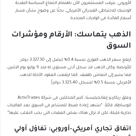
الأوروبي. يترقب المستثمرون الآن باهتمام اجتماع السياسة النقدية
الوشيك للاحتياطي الفيدرالي الأمريكي، بحثًا عن وضوح بشأن مسار
أسعار الفائدة في الولايات المتحدة.
الذهب يتماسك: الأرقام ومؤشرات
السوق
ارتفع سعر الذهب الفوري بنسبة 0.4% ليصل إلى 3,327.30 دولار
للأونصة. وكان الذهب قد سجل أدنى مستوى له منذ 9 يوليو يوم الاثنين،
مما يشير إلى انتعاش طفيف. كما ارتفعت العقود الآجلة للذهب
الأمريكي بنسبة 0.5% لتسجل 3,325.40 دولاراً.
وعلق ريكاردو إيفانجيليستا، كبير المحللين في شركة ActivTrades
للوساطة، قائلاً: “نشهد إعادة ضبط للمشاعر في السوق بعد اتفاقيات
تجارية قليلة، لكن لا تزال هناك بعض العقبات التي يجب التغلب عليها”.
اتفاق تجاري أمريكي-أوروبي: تفاؤل أولي