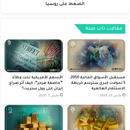
ت
ت
الضغط على روسيا
غ
ر
ي
ت
ي
ف
ر
ع
مقالات ذات صلة
ي
م
ذ
ع
ك
ت
ر
ر
:
ا
ا
ج
ت
ع
ف
ح
مستقبل الأسواق المالية 2050:
الأسهم الأمريكية تحت وطأة
ا
د
5 تحولات كبرى سترسم خريطة
“عاصفة هرمز”: كيف أثر صراع
ق
الاستثمار العالمية
إيران على وول ستريت؟
ة
ت
ا
مارس 23, 2026
مارس 3, 2026
ج
ل
ا
ح
ر
ر
ي
ب
م
ا