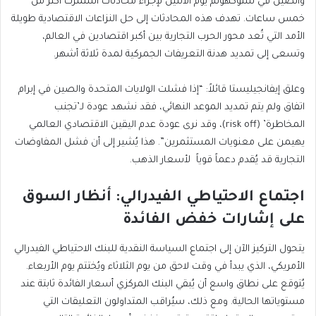
والصين في ستوكهولم يوم الاثنين لإجراء محادثات استمرت أكثر من
خمس ساعات. تهدف هذه المحادثات إلى حل النزاعات الاقتصادية طويلة
الأمد التي تُعد محور الحرب التجارية بين أكبر اقتصادين في العالم،
وتسعى إلى تمديد هدنة التعريفات الجمركية لمدة ثلاثة أشهر.
وعلق إيفانجيليستا قائلاً: “إذا فشلت الولايات المتحدة والصين في إبرام
اتفاق ولم يتم تمديد الموعد النهائي، فقد نشهد عودة لـ’تجنب
المخاطرة’ (risk off)، وقد نرى عودة عدم اليقين الاقتصادي العالمي
يهيمن على معنويات المستثمرين”. هذا يُشير إلى أن فشل المفاوضات
التجارية قد يُقدم دعماً قوياً لأسعار الذهب.
اجتماع الاحتياطي الفيدرالي: أنظار السوق
على إشارات خفض الفائدة
يتحول التركيز الآن إلى اجتماع السياسة النقدية للبنك الاحتياطي الفيدرالي
الأمريكي، الذي يبدأ في وقت لاحق من يوم الثلاثاء ويُختتم يوم الأربعاء.
يُتوقع على نطاق واسع أن يُبقي البنك المركزي أسعار الفائدة ثابتة عند
مستوياتها الحالية. ومع ذلك، سيُراقب المتداولون التعليقات التي