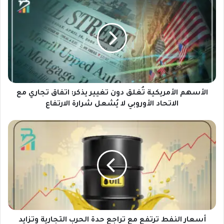
ل
أ
س
ه
م
ا
ل
أ
م
الأسهم الأمريكية تُغلق دون تغيير يذكر: اتفاق تجاري مع
ر
الاتحاد الأوروبي لا يُشعل شرارة الارتفاع
ي
ك
أ
ي
س
ة
ع
تُ
ا
غ
ر
ل
ا
ق
ل
د
ن
و
ف
ن
ط
أسعار النفط ترتفع مع تراجع حدة الحرب التجارية وتزايد