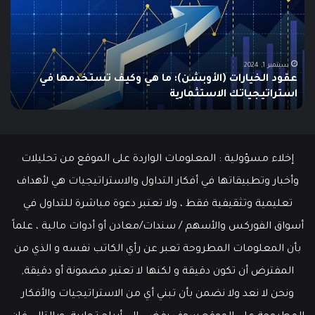
الولايات
ing
المتحدة
تنخفض
دلي
إلى
الش
أدنى
للم
سبتمبر 19, 2024
مطالبات البطالة في الولايات المتحدة تنخفض إلى أدنى
مستوى
مستوى منذ مايو وسط سوق عمل قوي
ما هو
منذ
مايو
وسط
سوق
عمل
إخلاء مسؤولية : المعلومات الواردة على الموقع من تحليلات
قوي
وأخبار وتطبيقاتها في أفكار التداول والاستراتيجيات هي لأهداف
تعليمية وتثقيفية فقط ، ولا تعتبر دعوة مباشرة للتداول في
أسواق الفوركس والأسهم / سندات/معادن أو أدوات مالية ، علماً
بأن المعلومات المطروحة تعبر عن رأي الكاتب نفسه و الذي من
المفترض أن تكون دقيقة و لكنها لا تعتبر مضمونة أو دقيقة,
ونحن لا نعد ولا نضمن بأن تبني أي من الاستراتيجيات والأفكار