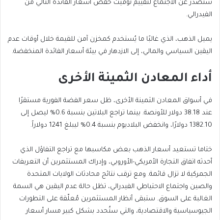
ستصدر عن الاجتماع لتقييم توقيت خفض أسعار الفائدة التالي من
الفيدرالي.
يميل الذهب، الذي غالبًا ما يُستخدم كمخزن آمن للقيمة خلال أوقات عدم
اليقين السياسي والمالي، إلى الازدهار في بيئة أسعار الفائدة المنخفضة.
أداء المعادن الثمينة الأخرى
في أسواق المعادن الثمينة الأخرى، ظل سعر الفضة الفورية مستقرًا
عند 38.18 دولار للأونصة. بينما تراجع البلاتين بنسبة 0.6% ليصل إلى
1382.10 دولارًا، وانخفض البلاديوم بنسبة 0.4% ليبلغ 1241 دولاراً.
ختاما تستعيد أسعار الذهب بعض مكاسبها مع تراجع التفاؤل الذي
أحدثه اتفاق التجارة الأمريكي-الأوروبي، وإدراك المستثمرين أن التعريفات
الجمركية لا تزال قائمة. ومع ترقب نتائج محادثات الولايات المتحدة
والصين واجتماع الاحتياطي الفيدرالي، تظل حالة عدم اليقين هي السمة
الغالبة على السوق. ستبقى أنظار المستثمرين مُعلّقة على التطورات
الجيوسياسية والاقتصادية، والتي ستُحدد بشكل كبير مسار أسعار