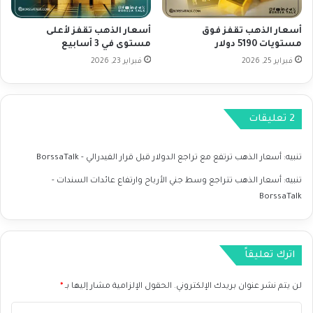
ع
ل
ا
ت
أسعار الذهب تقفز فوق
أسعار الذهب تقفز لأعلى
ل
ج
مستويات 5190 دولار
مستوى في 3 أسابيع
ا
ا
ت
فبراير 25, 2026
فبراير 23, 2026
ر
ح
ي
ا
ة
د
و
‫2 تعليقات
ا
ت
ل
ز
أ
ا
تنبيه:
أسعار الذهب ترتفع مع تراجع الدولار قبل قرار الفيدرالي - BorssaTalk
و
ي
ر
د
تنبيه:
أسعار الذهب تتراجع وسط جني الأرباح وارتفاع عائدات السندات -
و
ا
BorssaTalk
ب
ل
ي
ض
ل
غ
ا
ط
اترك تعليقاً
يُ
ع
ش
ل
لن يتم نشر عنوان بريدك الإلكتروني.
الحقول الإلزامية مشار إليها بـ
*
ع
ى
ل
ا
ر