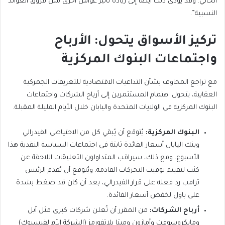
الحالي. وقد يُؤدي ذلك أيضًا إلى زيادة تأثير عوامل أخرى مثل فروق العوائد
النسبية”.
تركيز الأسواق يتحول: الأرباح
واجتماعات البنوك المركزية
مع تراجع المخاوف بشأن التداعيات الاقتصادية للتعريفات الجمركية
العقابية، يتحول اهتمام المستثمرين إلى أرباح الشركات واجتماعات
البنوك المركزية في الولايات المتحدة واليابان خلال الأيام القليلة المقبلة.
البنوك المركزية:
يُتوقع أن يُبقي كل من الاحتياطي الفيدرالي
وبنك اليابان أسعار الفائدة ثابتة في اجتماعات السياسة النقدية هذا
الأسبوع. ومع ذلك، سيراقب المتداولون التعليقات اللاحقة عن
كثب لتقييم توقيت التحركات القادمة. ويُتوقع أن يُقدم الرئيس
ترامب رد فعله على قرار الفيدرالي، بعد أن كان قد ضغط بشدة
على باول لخفض أسعار الفائدة.
أرباح الشركات:
من المقرر أن تُعلن شركات كبرى مثل آبل
ومايكروسوفت وأمازون وميتا بلاتفورمز (الشركة الأم لفيسبوك)