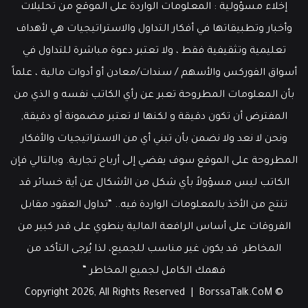
عمل
إخلاء مسؤولية : المعلومات الواردة على الموقع من تحليلات
قوي
وأخبار وتطبيقاتها في أفكار التداول والاستراتيجيات هي لأهداف
تعليمية وتثقيفية فقط ، ولا تعتبر دعوة مباشرة للتداول في
أسواق الفوركس والأسهم / سندات/معادن أو أدوات مالية ، علماً
بأن المعلومات المطروحة تعبر عن رأي الكاتب نفسه و الذي من
المفترض أن تكون دقيقة و لكنها لا تعتبر مضمونة أو دقيقة,
ونحن لا نعد ولا نضمن بأن تبني أي من الاستراتيجيات والأفكار
المطروحة على الموقع سوف يفضي إلى أرباح تجارية. وبالتالي فإن
الكاتب ليس مسؤولاً بأي شكل من الأشكال عن أية خسائر قد
تنتج من الأخذ بالمعلومات الواردة فيه.. “تداول العقود مقابل
الفروقات على أساس الرافعة المالية ينطوي على قدر كبير من
المخاطر. قد يكون غير مناسب للجميع، لذا يُرجى التأكد من
فهمك الكامل لجميع المخاطر “
BorssaTalk.CoM
© Copyright 2026, All Rights Reserved |