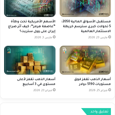
ل
ا
ك
ر
؟
ف
ي
مستقبل الأسواق المالية 2050:
الأسهم الأمريكية تحت وطأة
5 تحولات كبرى سترسم خريطة
“عاصفة هرمز”: كيف أثر صراع
أ
الاستثمار العالمية
إيران على وول ستريت؟
س
ه
مارس 23, 2026
مارس 3, 2026
م
ا
ل
ن
م
و
أسعار الذهب تقفز فوق
أسعار الذهب تقفز لأعلى
مستويات 5190 دولار
مستوى في 3 أسابيع
فبراير 25, 2026
فبراير 23, 2026
تعليق واحد