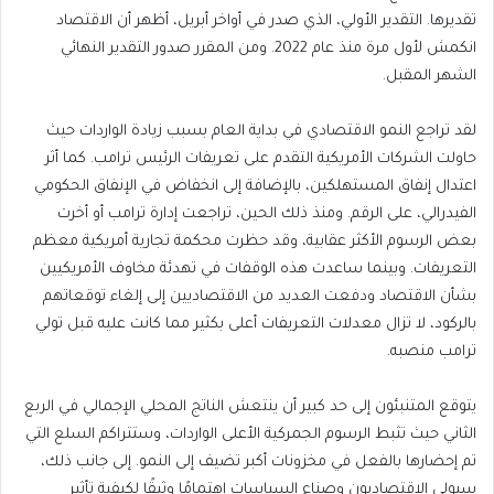
تقديرها. التقدير الأولي، الذي صدر في أواخر أبريل، أظهر أن الاقتصاد
انكمش لأول مرة منذ عام 2022. ومن المقرر صدور التقدير النهائي
الشهر المقبل.
لقد تراجع النمو الاقتصادي في بداية العام بسبب زيادة الواردات حيث
حاولت الشركات الأمريكية التقدم على تعريفات الرئيس ترامب. كما أثر
اعتدال إنفاق المستهلكين، بالإضافة إلى انخفاض في الإنفاق الحكومي
الفيدرالي، على الرقم. ومنذ ذلك الحين، تراجعت إدارة ترامب أو أخرت
بعض الرسوم الأكثر عقابية، وقد حظرت محكمة تجارية أمريكية معظم
التعريفات. وبينما ساعدت هذه الوقفات في تهدئة مخاوف الأمريكيين
بشأن الاقتصاد ودفعت العديد من الاقتصاديين إلى إلغاء توقعاتهم
بالركود، لا تزال معدلات التعريفات أعلى بكثير مما كانت عليه قبل تولي
ترامب منصبه.
يتوقع المتنبئون إلى حد كبير أن ينتعش الناتج المحلي الإجمالي في الربع
الثاني حيث تثبط الرسوم الجمركية الأعلى الواردات، وستتراكم السلع التي
تم إحضارها بالفعل في مخزونات أكبر تضيف إلى النمو. إلى جانب ذلك،
سيولي الاقتصاديون وصناع السياسات اهتمامًا وثيقًا لكيفية تأثير