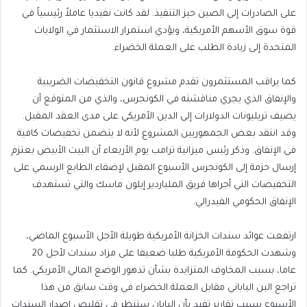
على الصادرات إلى الصين حيز التنفيذ. لقد كانت نفيديا عاملاً رئيسياً في
قوة سوق الأسهم الأمريكية، ويؤدي استمرار الاستثمار في الولايات
المتحدة إلى زيادة الطلب على العملة الخضراء.
كما يراقب المستثمرون تقدم مشروع قانون التخفيضات الضريبية
والإنفاق الذي يجري مناقشته في الكونجرس، والذي من المتوقع أن
يضيف تريليونات الدولارات إلى الدين الأمريكي على مدى العقد المقبل.
وقد انتقد بعض الجمهوريين المشروع لأنه لا يتضمن تخفيضات كافية
في الإنفاق. وذكر رئيس ميزانية ترامب يوم الأربعاء أن البيت الأبيض يعتزم
إرسال حزمة إلى الكونجرس الأسبوع المقبل لإضفاء الطابع الرسمي على
التخفيضات التي أجراها فريق الملياردير إيلون ماسك والتي تستهدف
الإنفاق الحكومي الفيدرالي.
ارتفعت عوائد سندات الخزانة الأمريكية طويلة الأجل الأسبوع الماضي،
وشهدت الحكومة الأمريكية طلبا ضعيفا على مزاد سندات لأجل 20
عاما، بسبب المخاوف المتزايدة بشأن تدهور الوضع المالي الأمريكي. كما
تراجع الين الياباني مقابل العملة الخضراء في وقت سابق من هذا
الأسبوع بسبب تقارير تفيد بأن اليابان ستنظر في تقليص إصدار السندات