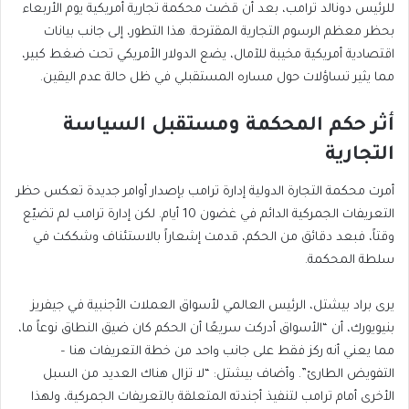
للرئيس دونالد ترامب، بعد أن قضت محكمة تجارية أمريكية يوم الأربعاء
بحظر معظم الرسوم التجارية المقترحة. هذا التطور، إلى جانب بيانات
اقتصادية أمريكية مخيبة للآمال، يضع الدولار الأمريكي تحت ضغط كبير،
مما يثير تساؤلات حول مساره المستقبلي في ظل حالة عدم اليقين.
أثر حكم المحكمة ومستقبل السياسة
التجارية
أمرت محكمة التجارة الدولية إدارة ترامب بإصدار أوامر جديدة تعكس حظر
التعريفات الجمركية الدائم في غضون 10 أيام. لكن إدارة ترامب لم تضيّع
وقتاً، فبعد دقائق من الحكم، قدمت إشعاراً بالاستئناف وشككت في
سلطة المحكمة.
يرى براد بيشتل، الرئيس العالمي لأسواق العملات الأجنبية في جيفريز
بنيويورك، أن “الأسواق أدركت سريعًا أن الحكم كان ضيق النطاق نوعاً ما،
مما يعني أنه ركز فقط على جانب واحد من خطة التعريفات هنا –
التفويض الطارئ”. وأضاف بيشتل: “لا تزال هناك العديد من السبل
الأخرى أمام ترامب لتنفيذ أجندته المتعلقة بالتعريفات الجمركية، ولهذا