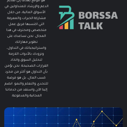
هو موقع يهدف إلى تقديم
الدعم والإرشاد للمتداولين في
الأسواق المالية، من خلال
مشاركة الخبرات والمعرفة
التي اكتسبها فريق عمل
متخصص ومحترف في هذا
المجال. نحن نساعدك على
تطوير مهاراتك
واستراتيجياتك في التداول،
ونزودك بالأدوات اللازمة
لتحليل السوق واتخاذ
القرارات الصحيحة. نحن نؤمن
بأن التداول هو أكثر من مجرد
كسب المال، بل هو فرصة
للتحدي والتعلم والنمو. انضم
إلينا الآن واستفد من خدماتنا
المجانية والمدفوعة.
ما
ما
هو
هو
الـ
مؤ