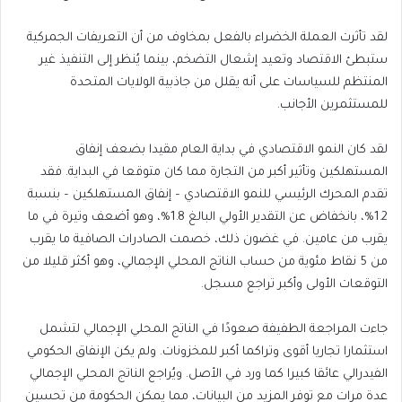
لقد تأثرت العملة الخضراء بالفعل بمخاوف من أن التعريفات الجمركية
ستبطئ الاقتصاد وتعيد إشعال التضخم، بينما يُنظر إلى التنفيذ غير
المنتظم للسياسات على أنه يقلل من جاذبية الولايات المتحدة
للمستثمرين الأجانب.
لقد كان النمو الاقتصادي في بداية العام مقيدا بضعف إنفاق
المستهلكين وتأثير أكبر من التجارة مما كان متوقعا في البداية. فقد
تقدم المحرك الرئيسي للنمو الاقتصادي – إنفاق المستهلكين – بنسبة
1.2%، بانخفاض عن التقدير الأولي البالغ 1.8%، وهو أضعف وتيرة في ما
يقرب من عامين. في غضون ذلك، خصمت الصادرات الصافية ما يقرب
من 5 نقاط مئوية من حساب الناتج المحلي الإجمالي، وهو أكثر قليلا من
التوقعات الأولى وأكبر تراجع مسجل.
جاءت المراجعة الطفيفة صعودًا في الناتج المحلي الإجمالي لتشمل
استثمارا تجاريا أقوى وتراكما أكبر للمخزونات. ولم يكن الإنفاق الحكومي
الفيدرالي عائقا كبيرا كما ورد في الأصل. ويُراجع الناتج المحلي الإجمالي
عدة مرات مع توفر المزيد من البيانات، مما يمكن الحكومة من تحسين