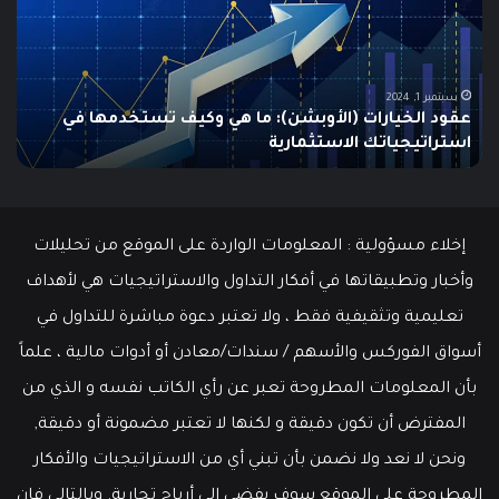
Swing
الس
Trading؟
وكي
دليلك
يتم
الشامل
است
للمبتدئين
في
الت
يونيو 10, 2025
ما هو الـ Swing Trading؟ دليلك الشامل للمبتدئين
م
إخلاء مسؤولية : المعلومات الواردة على الموقع من تحليلات
وأخبار وتطبيقاتها في أفكار التداول والاستراتيجيات هي لأهداف
تعليمية وتثقيفية فقط ، ولا تعتبر دعوة مباشرة للتداول في
أسواق الفوركس والأسهم / سندات/معادن أو أدوات مالية ، علماً
بأن المعلومات المطروحة تعبر عن رأي الكاتب نفسه و الذي من
المفترض أن تكون دقيقة و لكنها لا تعتبر مضمونة أو دقيقة,
ونحن لا نعد ولا نضمن بأن تبني أي من الاستراتيجيات والأفكار
المطروحة على الموقع سوف يفضي إلى أرباح تجارية. وبالتالي فإن