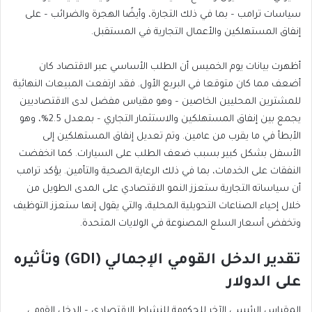
سياسات ترامب – بما في ذلك التجارة، وأيضًا الهجرة والضرائب – على
إنفاق المستهلكين والأعمال التجارية في المستقبل.
أظهرت بيانات يوم الخميس أن الطلب الأساسي عبر الاقتصاد كان
أضعف مما كان متوقعا في البربع الأول. فقد ارتفعت المبيعات النهائية
للمشترين المحليين الخاصين – وهو مقياس مفضل لدى الاقتصاديين
يجمع بين إنفاق المستهلكين والاستثمار التجاري – بمعدل 2.5%، وهو
الأبطأ في ما يقرب من عامين. وتم تعديل إنفاق المستهلكين إلى
الأسفل بشكل كبير بسبب ضعف الطلب على السيارات. كما انخفضت
النفقات على الخدمات، بما في ذلك الرعاية الصحية والتأمين. يؤكد ترامب
أن سياساته التجارية ستعزز النمو الاقتصادي على المدى الطويل من
خلال إحياء الصناعات التحويلية المحلية، والتي يقول إنها ستعزز التوظيف
وتخفض أسعار السلع المصنوعة في الولايات المتحدة.
تقدير الدخل القومي الإجمالي (GDI) وتأثيره
على الدولار
المقياس الرئيسي الآخر للحكومة للنشاط الاقتصادي – الدخل القومي