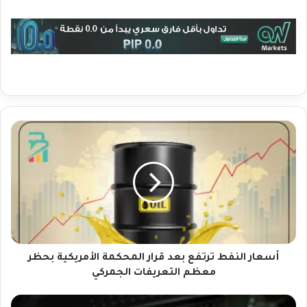
أ
س
ع
ا
ر
ا
ل
ن
ف
ط
أسعار النفط ترتفع بعد قرار المحكمة الأمريكية بحظر
ت
معظم التعريفات الجمركي
ر
ت
س