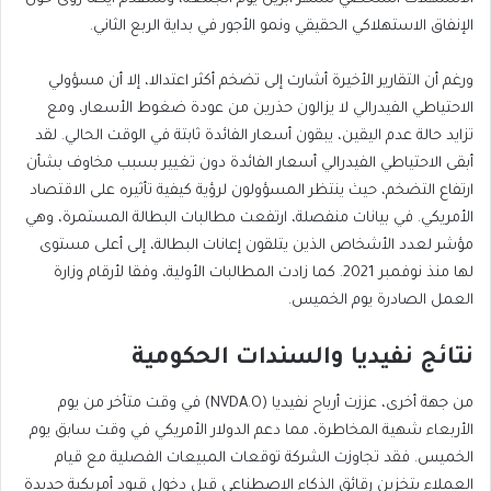
الإنفاق الاستهلاكي الحقيقي ونمو الأجور في بداية الربع الثاني.
ورغم أن التقارير الأخيرة أشارت إلى تضخم أكثر اعتدالا، إلا أن مسؤولي
الاحتياطي الفيدرالي لا يزالون حذرين من عودة ضغوط الأسعار، ومع
تزايد حالة عدم اليقين، يبقون أسعار الفائدة ثابتة في الوقت الحالي. لقد
أبقى الاحتياطي الفيدرالي أسعار الفائدة دون تغيير بسبب مخاوف بشأن
ارتفاع التضخم، حيث ينتظر المسؤولون لرؤية كيفية تأثيره على الاقتصاد
الأمريكي. في بيانات منفصلة، ارتفعت مطالبات البطالة المستمرة، وهي
مؤشر لعدد الأشخاص الذين يتلقون إعانات البطالة، إلى أعلى مستوى
لها منذ نوفمبر 2021. كما زادت المطالبات الأولية، وفقا لأرقام وزارة
العمل الصادرة يوم الخميس.
نتائج نفيديا والسندات الحكومية
من جهة أخرى، عززت أرباح نفيديا (NVDA.O) في وقت متأخر من يوم
الأربعاء شهية المخاطرة، مما دعم الدولار الأمريكي في وقت سابق يوم
الخميس. فقد تجاوزت الشركة توقعات المبيعات الفصلية مع قيام
العملاء بتخزين رقائق الذكاء الاصطناعي قبل دخول قيود أمريكية جديدة