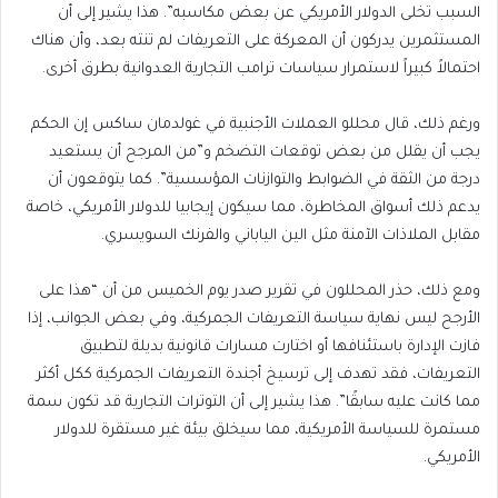
السبب تخلى الدولار الأمريكي عن بعض مكاسبه”. هذا يشير إلى أن
المستثمرين يدركون أن المعركة على التعريفات لم تنته بعد، وأن هناك
احتمالاً كبيراً لاستمرار سياسات ترامب التجارية العدوانية بطرق أخرى.
ورغم ذلك، قال محللو العملات الأجنبية في غولدمان ساكس إن الحكم
يجب أن يقلل من بعض توقعات التضخم و”من المرجح أن يستعيد
درجة من الثقة في الضوابط والتوازنات المؤسسية”. كما يتوقعون أن
يدعم ذلك أسواق المخاطرة، مما سيكون إيجابيا للدولار الأمريكي، خاصة
مقابل الملاذات الآمنة مثل الين الياباني والفرنك السويسري.
ومع ذلك، حذر المحللون في تقرير صدر يوم الخميس من أن “هذا على
الأرجح ليس نهاية سياسة التعريفات الجمركية، وفي بعض الجوانب، إذا
فازت الإدارة باستئنافها أو اختارت مسارات قانونية بديلة لتطبيق
التعريفات، فقد تهدف إلى ترسيخ أجندة التعريفات الجمركية ككل أكثر
مما كانت عليه سابقًا”. هذا يشير إلى أن التوترات التجارية قد تكون سمة
مستمرة للسياسة الأمريكية، مما سيخلق بيئة غير مستقرة للدولار
الأمريكي.