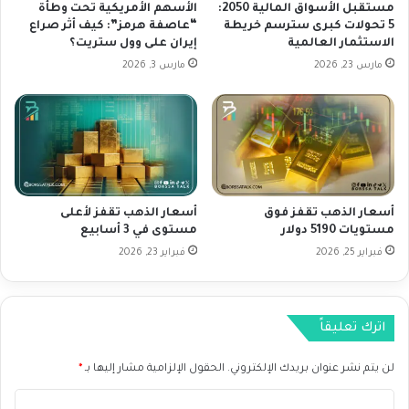
ي
ي
مستقبل الأسواق المالية 2050:
الأسهم الأمريكية تحت وطأة
ك
ا
5 تحولات كبرى سترسم خريطة
“عاصفة هرمز”: كيف أثر صراع
ي
الاستثمار العالمية
إيران على وول ستريت؟
ت
ة
ا
مارس 23, 2026
مارس 3, 2026
ب
ل
ح
ص
ظ
ي
ر
ن
م
و
ع
م
ظ
س
أسعار الذهب تقفز فوق
أسعار الذهب تقفز لأعلى
م
ت
مستويات 5190 دولار
مستوى في 3 أسابيع
ا
ق
ل
فبراير 25, 2026
فبراير 23, 2026
ب
ت
ل
ع
و
ر
ا
اترك تعليقاً
ي
ع
ف
د
ا
لن يتم نشر عنوان بريدك الإلكتروني.
الحقول الإلزامية مشار إليها بـ
*
ف
ت
ي
ا
ا
ع