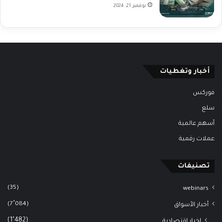
نوفمبر 21, 2024
أخبار وتغطيات
فوركس
سلع
أسهم عالمية
عملات رقمية
تصنيفات
(35)
webinars
(7٬084)
أخبار الأسواق
(1٬482)
اخبار اقتصادية