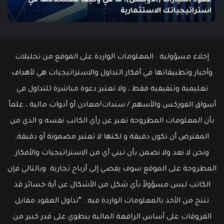
مطالبات البطالة في الولايات المتحدة تنخفض إلى أدنى
مستوى
مستوى منذ مايو وسط سوق عمل قوي
ما هو
منذ
مايو
وسط
سوق
عمل
إخلاء مسؤولية : المعلومات الواردة على الموقع من تحليلات
قوي
وأخبار وتطبيقاتها في أفكار التداول والاستراتيجيات هي لأهداف
تعليمية وتثقيفية فقط ، ولا تعتبر دعوة مباشرة للتداول في
أسواق الفوركس والأسهم / سندات/معادن أو أدوات مالية ، علماً
بأن المعلومات المطروحة تعبر عن رأي الكاتب نفسه و الذي من
المفترض أن تكون دقيقة و لكنها لا تعتبر مضمونة أو دقيقة,
ونحن لا نعد ولا نضمن بأن تبني أي من الاستراتيجيات والأفكار
المطروحة على الموقع سوف يفضي إلى أرباح تجارية. وبالتالي فإن
الكاتب ليس مسؤولاً بأي شكل من الأشكال عن أية خسائر قد
تنتج من الأخذ بالمعلومات الواردة فيه.. “تداول العقود مقابل
الفروقات على أساس الرافعة المالية ينطوي على قدر كبير من