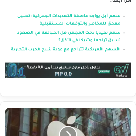
اقرأ أيضا…
سهم أبل يواجه عاصفة التهديدات الجمركية: تحليل
معمق للمخاطر والتوقعات المستقبلية
سهم نفيديا تحت المجهر: هل المبالغة في الصعود
تسبق تراجعا وشيكا في الأفق؟
الأسهم الأمريكية تتراجع مع عودة شبح الحرب التجارية
س
ه
م
أ