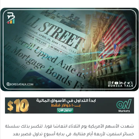
شهدت الأسهم الأمريكية يوم الثلاثاء انتعاشا قويا، لتكسر بذلك سلسلة
خسائر استمرت لأربعة أيام متتالية، في بداية أسبوع تداول قصير بعد