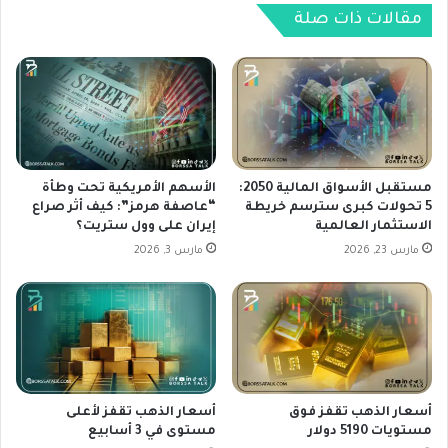
ل
ف
مقالات ذات صلة
ج
ى
م
و
ر
ت
ك
ر
ي
ق
ة
ب
:
ح
ت
ذ
مستقبل الأسواق المالية 2050:
الأسهم الأمريكية تحت وطأة
ح
ر
5 تحولات كبرى سترسم خريطة
“عاصفة هرمز”: كيف أثر صراع
ل
الاستثمار العالمية
إيران على وول ستريت؟
ل
ي
م
مارس 23, 2026
مارس 3, 2026
ل
ح
م
ض
ع
ر
م
ا
ق
ل
ل
ف
ل
ي
أسعار الذهب تقفز فوق
أسعار الذهب تقفز لأعلى
م
د
مستويات 5190 دولار
مستوى في 3 أسابيع
خ
ر