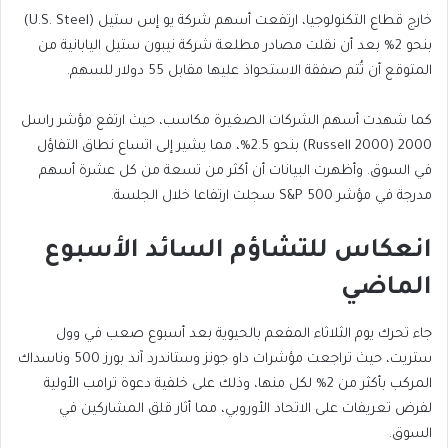
خارج قطاع التكنولوجيا، ارتفعت أسهم شركة يو إس ستيل (U.S. Steel)
بنحو 2% بعد أن نقلت مصادر مطلعة شركة نيبون ستيل اليابانية من
المتوقع أن تُتم صفقة الاستحواذ عليها مقابل 55 دولار للسهم.
كما شهدت أسهم الشركات الصغيرة مكاسب، حيث ارتفع مؤشر راسل
2000 (Russell 2000) بنحو 2.5%، مما يشير إلى اتساع نطاق التفاؤل
في السوق. وأظهرت البيانات أن أكثر من تسعة من كل عشرة أسهم
مدرجة في مؤشر S&P 500 سجلت ارتفاعا خلال الجلسة.
انعكاس للتشاؤم السائد الأسبوع
الماضي
جاء تحرك يوم الثلاثاء المفعم بالحيوية بعد أسبوع صعب في وول
ستريت، حيث تراجعت مؤشرات داو جونز وستاندرد آند بورز 500 وناسداك
المركب بأكثر من 2% لكل منها، وذلك على خلفية دعوة ترامب الأولية
لفرض تعريفات على الاتحاد الأوروبي، مما أثار قلق المشاركين في
السوق.