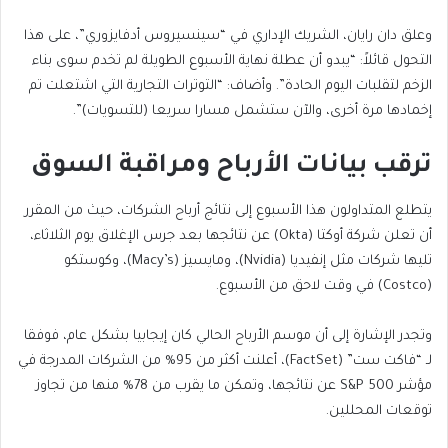
وعلق دان رايان، الشريك الإداري في “سينسيروس أدفايزوري”، على هذا
التحول قائلاً: “يبدو أن عطلة نهاية الأسبوع الطويلة لم تخدم سوى بناء
الزخم لتقلبات اليوم الحادة”. وأضاف: “التوترات التجارية التي اشتعلت تم
إخمادها مرة أخرى، والآن ستشمل مسارا سريعا (للتسويات)”.
ترقب بيانات الأرباح ومراقبة السوق
يتطلع المتداولون هذا الأسبوع إلى نتائج أرباح الشركات، حيث من المقرر
أن تعلن شركة أوكتا (Okta) عن نتائجها بعد جرس الإغلاق يوم الثلاثاء،
تليها شركات مثل إنفيديا (Nvidia)، ومايسيز (Macy’s)، وكوستكو
(Costco) في وقت لاحق من الأسبوع.
وتجدر الإشارة إلى أن موسم الأرباح الحالي كان إيجابيا بشكل عام، فوفقا
لـ “فاكت ست” (FactSet)، أعلنت أكثر من 95% من الشركات المدرجة في
مؤشر S&P 500 عن نتائجها، وتمكن ما يقرب من 78% منها من تجاوز
توقعات المحللين.