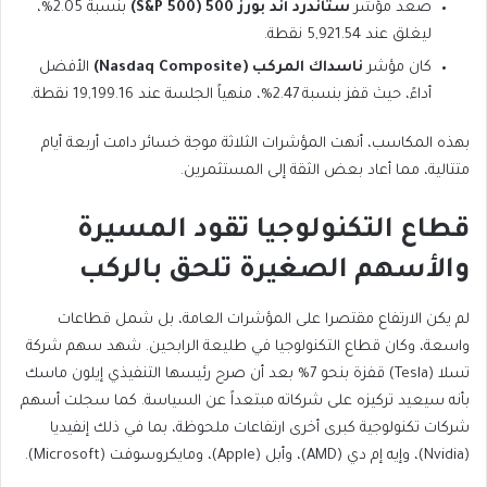
صعد مؤشر
ستاندرد آند بورز 500 (S&P 500)
بنسبة 2.05%،
ليغلق عند 5,921.54 نقطة.
كان مؤشر
ناسداك المركب (Nasdaq Composite)
الأفضل
أداءً، حيث قفز بنسبة 2.47%، منهياً الجلسة عند 19,199.16 نقطة.
بهذه المكاسب، أنهت المؤشرات الثلاثة موجة خسائر دامت أربعة أيام
متتالية، مما أعاد بعض الثقة إلى المستثمرين.
قطاع التكنولوجيا تقود المسيرة
والأسهم الصغيرة تلحق بالركب
لم يكن الارتفاع مقتصرا على المؤشرات العامة، بل شمل قطاعات
واسعة، وكان قطاع التكنولوجيا في طليعة الرابحين. شهد سهم شركة
تسلا (Tesla) قفزة بنحو 7% بعد أن صرح رئيسها التنفيذي إيلون ماسك
بأنه سيعيد تركيزه على شركاته مبتعداً عن السياسة. كما سجلت أسهم
شركات تكنولوجية كبرى أخرى ارتفاعات ملحوظة، بما في ذلك إنفيديا
(Nvidia)، وإيه إم دي (AMD)، وأبل (Apple)، ومايكروسوفت (Microsoft).