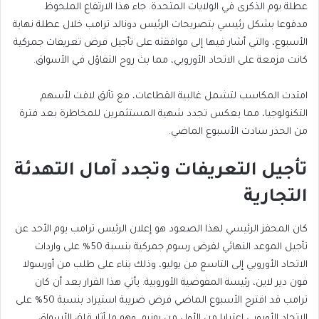
عطلة يوم الذكرى في الولايات المتحدة. جاء هذا الارتفاع الملحوظ
مدفوعا بشكل رئيسي بتصريحات الرئيس دونالد ترامب خلال عطلة نهاية
الأسبوع، والتي أشار فيها إلى موافقته على تأجيل فرض تعريفات جمركية
كانت مزمعة على الاتحاد الأوروبي، مما بث روح التفاؤل في الأسواق.
امتدت المكاسب لتشمل غالبية القطاعات، مع تألق لافت لأسهم
التكنولوجيا، مما يعكس تجدد شهية المستثمرين للمخاطرة بعد فترة
من الحذر سادت الأسبوع الماضي.
تأجيل التعريفات وتجدد آمال التهدئة
التجارية
كان المحفز الرئيسي لهذا الصعود هو إعلان الرئيس ترامب يوم الأحد عن
تأجيل الموعد النهائي لفرض رسوم جمركية بنسبة 50% على واردات
الاتحاد الأوروبي إلى التاسع من يوليو، وذلك بناء على طلب من أورسولا
فون دير لاين، رئيسة المفوضية الأوروبية. يأتي هذا القرار بعد أن كان
ترامب قد اقترح الأسبوع الماضي فرض ضريبة استيراد بنسبة 50% على
الاتحاد الأوروبي اعتبارا من الأول من يونيو، وهو ما أثار قلق الأسواق