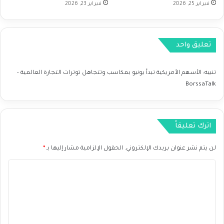
ا
فبراير 25, 2026
فبراير 23, 2026
ا
ط
ل
ر
ي
و
و
تعليق واحد
ا
ب
ل
ي
ت
ا
تنبيه:
الأسهم الأمريكية تبدأ يونيو بمكاسب وتتجاهل توترات التجارة العالمية -
و
ن
BorssaTalk
ق
ا
ع
ت
ا
ا
ت
ل
اترك تعليقاً
ا
ت
ل
ض
لن يتم نشر عنوان بريدك الإلكتروني.
الحقول الإلزامية مشار إليها بـ
*
م
خ
س
م
ا
ت
ا
ل
ق
ل
ب
أ
ت
ل
م
ع
ي
ر