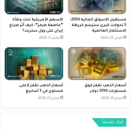
ه
ك
ل
ي
ا
ة
ل
مستقبل الأسواق المالية 2050:
الأسهم الأمريكية تحت وطأة
ت
م
5 تحولات كبرى سترسم خريطة
“عاصفة هرمز”: كيف أثر صراع
ن
الاستثمار العالمية
إيران على وول ستريت؟
ب
ز
ا
مارس 23, 2026
مارس 3, 2026
ع
ل
ب
غ
ر
ة
ي
ف
ق
ي
ا
ا
ل
ل
أسعار الذهب تقفز فوق
أسعار الذهب تقفز لأعلى
م
ص
مستويات 5190 دولار
مستوى في 3 أسابيع
ل
ع
ا
فبراير 25, 2026
فبراير 23, 2026
و
ذ
د
ا
ت
ل
س
اترك تعليقاً
آ
ب
م
ق