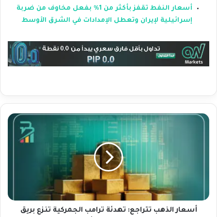
أسعار النفط تقفز بأكثر من 1% بفعل مخاوف من ضربة
إسرائيلية لإيران وتعطل الإمدادات في الشرق الأوسط
أ
س
ع
ا
ر
ا
ل
ذ
ه
ب
أسعار الذهب تتراجع: تهدئة ترامب الجمركية تنزع بريق