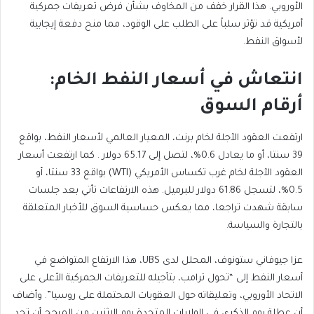
الأوروبي. هذا القرار خفف من المخاوف بشأن فرض تعريفات جمركية
أمريكية قد تؤثر سلباً على الطلب على الوقود، مما منح دفعة إيجابية
لأسواق النفط.
انتعاش في أسعار النفط الخام:
أرقام السوق
ارتفعت العقود الآجلة لخام برنت، المعيار العالمي لأسعار النفط، بواقع
39 سنتا، أو ما يعادل 0.6%، لتصل إلى 65.17 دولار . كما ارتفعت أسعار
العقود الآجلة لخام غرب تكساس الأمريكي (WTI) بواقع 33 سنتا، أو
0.5%، لتسجل 61.86 دولار للبرميل. هذه الارتفاعات تأتي بعد جلسات
سابقة شهدت تراجعا، مما يعكس حساسية السوق للأخبار المتعلقة
بالتجارة والسياسة.
عزا جيوفاني ستونوف، المحلل لدى UBS، هذا الارتفاع المتواضع في
أسعار النفط إلى “تحول ترامب، بتأجيله للتعريفات الجمركية الأعلى على
الاتحاد الأوروبي، وتعليقاته حول العقوبات المحتملة على روسيا”. وأضاف
أن عطلة يوم الذكرى في الولايات المتحدة يوم الاثنين من المرجح أن تحد