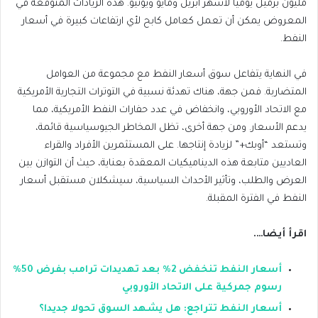
مليون برميل يومياً لأشهر أبريل ومايو ويونيو. هذه الزيادات المتوقعة في
المعروض يمكن أن تعمل كعامل كابح لأي ارتفاعات كبيرة في أسعار
النفط.
في النهاية يتفاعل سوق أسعار النفط مع مجموعة من العوامل
المتضاربة. فمن جهة، هناك تهدئة نسبية في التوترات التجارية الأمريكية
مع الاتحاد الأوروبي، وانخفاض في عدد حفارات النفط الأمريكية، مما
يدعم الأسعار. ومن جهة أخرى، تظل المخاطر الجيوسياسية قائمة،
وتستعد “أوبك+” لزيادة إنتاجها. على المستثمرين الأفراد والقراء
العاديين متابعة هذه الديناميكيات المعقدة بعناية، حيث أن التوازن بين
العرض والطلب، وتأثير الأحداث السياسية، سيشكلان مستقبل أسعار
النفط في الفترة المقبلة.
اقرأ أيضا….
أسعار النفط تنخفض 2% بعد تهديدات ترامب بفرض 50%
رسوم جمركية على الاتحاد الأوروبي
أسعار النفط تتراجع: هل يشهد السوق تحولا جديدا؟