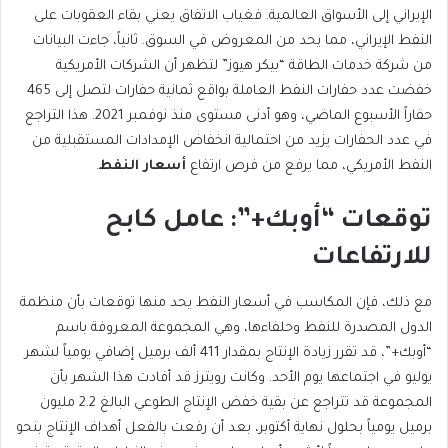
الإيراني إلى الأسواق العالمية. فغياب الاتفاق يعني بقاء العقوبات على
النفط الإيراني، مما يحد من المعروض في السوق. ثانياً، جاءت البيانات
من شركة خدمات الطاقة “بيكر هيوز” لتظهر أن الشركات الأمريكية
خفضت عدد حفارات النفط العاملة بواقع ثمانية حفارات لتصل إلى 465
حفاراً الأسبوع الماضي، وهو أدنى مستوى منذ نوفمبر 2021. هذا التراجع
في عدد الحفارات يزيد من احتمالية انخفاض الإمدادات المستقبلية من
النفط الأمريكي، مما يرفع من فرص ارتفاع
أسعار النفط
.
توقعات “أوبك+”: عامل كابح
للارتفاعات
مع ذلك، فإن المكاسب في أسعار النفط يحد منها توقعات بأن منظمة
الدول المصدرة للنفط وحلفاءها، وهي المجموعة المعروفة باسم
“أوبك+”، قد تقرر زيادة الإنتاج بمقدار 411 ألف برميل إضافي يومياً لشهر
يوليو في اجتماعها يوم الأحد. وكانت رويترز قد أفادت هذا الشهر بأن
المجموعة قد تتراجع عن بقية خفض الإنتاج الطوعي البالغ 2.2 مليون
برميل يومياً بحلول نهاية أكتوبر، بعد أن رفعت بالفعل أهداف الإنتاج بنحو