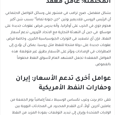
المحتملة: عامل معقد
بشكل منفصل، صرح ترامب في منشور على وسائل التواصل الاجتماعي
أن الرئيس الروسي فلاديمير بوتين “جن جنونه تماماً” بسبب شن أكبر
هجوم جوي في الحرب على أوكرانيا، وأنه يدرس فرض عقوبات جديدة على
موسكو. في حين أن التهدئة التجارية مع الاتحاد الأوروبي تدعم أسعار
النفط، فإن أي تصعيد في التوترات الجيوسياسية الكبرى، وخاصة فرض
عقوبات جديدة على دولة منتجة للنفط مثل روسيا، يمكن أن يؤدي إلى
اضطرابات في الإمدادات ويؤثر على الأسعار بطرق غير متوقعة. هذه
العوامل المعقدة تجعل المشهد العام لأسواق النفط محفوفاً
بالغموض.
عوامل أخرى تدعم الأسعار: إيران
وحفارات النفط الأمريكية
تلقى خام برنت وغرب تكساس الوسيط دعماً إضافياً يوم الجمعة من
عاملين آخرين. أولاً، أدى التقدم المحدود في المحادثات النووية بين
الولايات المتحدة وإيران إلى تبديد التوقعات بعودة المزيد من النفط