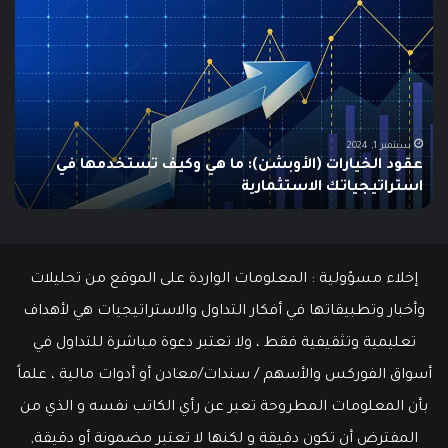
هو
هو
الـ
مؤ
Swing
الس
Trading؟
وكي
دليلك
يتم
الشامل
است
للمبتدئين
في
الت
يونيو 10, 2025
ما هو الـ Swing Trading؟ دليلك الشامل للمبتدئين
م
إخلاء مسؤولية : المعلومات الواردة على الموقع من تحليلات
وأخبار وتطبيقاتها في أفكار التداول والاستراتيجيات هي لأهداف
تعليمية وتثقيفية فقط ، ولا تعتبر دعوة مباشرة للتداول في
أسواق الفوركس والأسهم / سندات/معادن أو أدوات مالية ، علماً
بأن المعلومات المطروحة تعبر عن رأي الكاتب نفسه و الذي من
المفترض أن تكون دقيقة و لكنها لا تعتبر مضمونة أو دقيقة,