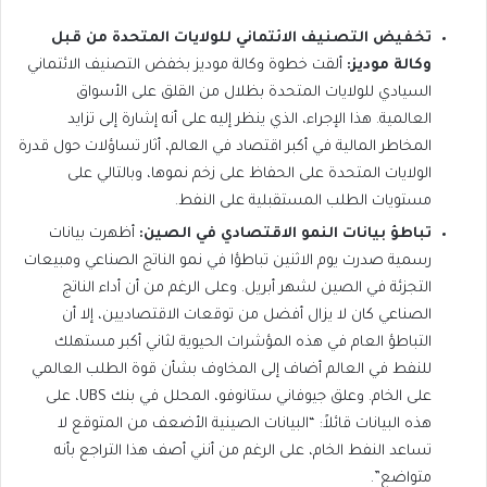
تخفيض التصنيف الائتماني للولايات المتحدة من قبل
وكالة موديز:
ألقت خطوة وكالة موديز بخفض التصنيف الائتماني
السيادي للولايات المتحدة بظلال من القلق على الأسواق
العالمية. هذا الإجراء، الذي ينظر إليه على أنه إشارة إلى تزايد
المخاطر المالية في أكبر اقتصاد في العالم، أثار تساؤلات حول قدرة
الولايات المتحدة على الحفاظ على زخم نموها، وبالتالي على
مستويات الطلب المستقبلية على النفط.
تباطؤ بيانات النمو الاقتصادي في الصين:
أظهرت بيانات
رسمية صدرت يوم الاثنين تباطؤا في نمو الناتج الصناعي ومبيعات
التجزئة في الصين لشهر أبريل. وعلى الرغم من أن أداء الناتج
الصناعي كان لا يزال أفضل من توقعات الاقتصاديين، إلا أن
التباطؤ العام في هذه المؤشرات الحيوية لثاني أكبر مستهلك
للنفط في العالم أضاف إلى المخاوف بشأن قوة الطلب العالمي
على الخام. وعلق جيوفاني ستانوفو، المحلل في بنك UBS، على
هذه البيانات قائلاً: “البيانات الصينية الأضعف من المتوقع لا
تساعد النفط الخام، على الرغم من أنني أصف هذا التراجع بأنه
متواضع”.