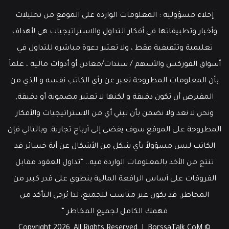
إخلاء مسؤولية : المعلومات الواردة على الموقع من تحليلات
وأخبار وتطبيقاتها في أفكار التداول والاستراتيجيات هي لأهداف
تعليمية وتثقيفية فقط ، ولا تعتبر دعوة مباشرة للتداول في
أسواق الفوركس والأسهم / سندات/معادن أو أدوات مالية ، علماً
بأن المعلومات المطروحة تعبر عن رأي الكاتب نفسه و الذي من
المفترض أن تكون دقيقة و لكنها لا تعتبر مضمونة أو دقيقة,
ونحن لا نعد ولا نضمن بأن تبني أي من الاستراتيجيات والأفكار
المطروحة على الموقع سوف يفضي إلى أرباح تجارية. وبالتالي فإن
الكاتب ليس مسؤولاً بأي شكل من الأشكال عن أية خسائر قد
تنتج من الأخذ بالمعلومات الواردة فيه.. “تداول العقود مقابل
الفروقات على أساس الرافعة المالية ينطوي على قدر كبير من
المخاطر. قد يكون غير مناسب للجميع، لذا يُرجى التأكد من
فهمك الكامل لجميع المخاطر “
BorssaTalk.CoM
© Copyright 2026, All Rights Reserved |