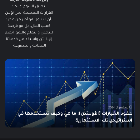
ونزودك بالأدوات اللازمة
لتحليل السوق واتخاذ
القرارات الصحيحة. نحن نؤمن
بأن التداول هو أكثر من مجرد
كسب المال، بل هو فرصة
للتحدي والتعلم والنمو. انضم
إلينا الآن واستفد من خدماتنا
المجانية والمدفوعة.
ما
ما
هو
هو
الـ
مؤ
Swing
الس
Trading؟
وكي
دليلك
يتم
الشامل
است
للمبتدئين
في
الت
يونيو 10, 2025
ما هو الـ Swing Trading؟ دليلك الشامل للمبتدئين
م