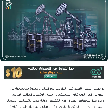
تراجعت أسعار النفط خلال تداولات يوم الاثنين، متأثرة بمجموعة من
العوامل التي أثارت قلق المستثمرين بشأن توقعات الطلب العالمي.
وجاء هذا الانخفاض بعد أن أدى تخفيض وكالة موديز للتصنيف الائتماني
السيادي للولايات المتحدة، بالإضافة إلى بيانات رسمية أظهرت تباطؤ