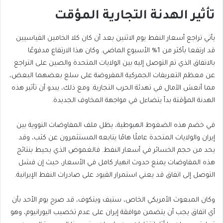
تأثير الهدنة التجارية المؤقت
يأتي تراجع أسعار النفط يوم الاثنين بعد أن كان كلا الخامين القياسيين
قد ارتفعا بأكثر من 1% الأسبوع الماضي. وكان هذا الارتفاع مدفوعًا
بالاتفاق الذي تم التوصل إليه بين الولايات المتحدة والصين على التراجع
عن معظم التعريفات الجمركية المفروضة على سلع بعضهما البعض،
مما أنعش الآمال في تهدئة الحرب التجارية. ومع ذلك، يبدو أن تأثير هذه
الهدنة المؤقتة بدأ يتضاءل في مواجهة المخاوف الجديدة.
في خضم هذه الضغوط الهبوطية، يظل ملف المفاوضات النووية بين
إيران والولايات المتحدة عاملًا هامًا يتابعه المستثمرون عن كثب، وقد
يحد من حجم الخسائر في أسعار النفط. فالغموض الذي يحيط بنتائج
هذه المفاوضات يمنع حدوث انهيار كامل في الأسعار، حيث إن فشل
التوصل إلى اتفاق قد يعني استمرار القيود على صادرات النفط الإيرانية.
وكان المبعوث الأمريكي الخاص، ستيف ويتكوف، قد صرح يوم الأحد بأن
أي اتفاق يجب أن يتضمن موافقة إيران على عدم تخصيب اليورانيوم، وهو