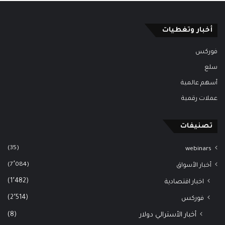
أخبار وتغطيات
فوركس
سلع
أسهم عالمية
عملات رقمية
تصنيفات
(35)
webinars
(7٬084)
أخبار الأسواق
(1٬482)
اخبار اقتصادية
(2٬514)
فوركس
(8)
أخبار الأسترالي دولار