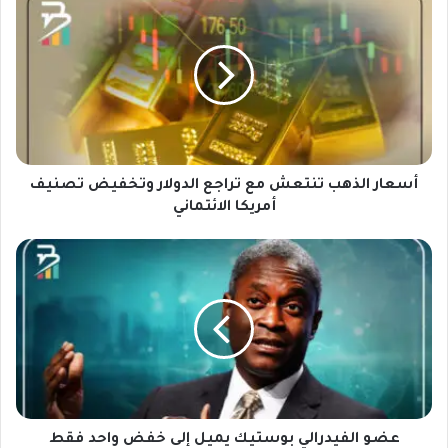
س
ع
ا
ر
ا
ل
ذ
ه
ب
أسعار الذهب تنتعش مع تراجع الدولار وتخفيض تصنيف
ت
أمريكا الائتماني
ن
ت
ع
ع
ض
ش
و
م
ا
ع
ل
ت
ف
ر
ي
ا
د
ج
ر
ع
ا
عضو الفيدرالي بوستيك يميل إلى خفض واحد فقط