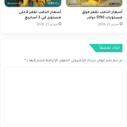
ي
د
ك
ف
أسعار الذهب تقفز فوق
أسعار الذهب تقفز لأعلى
ا
ق
مستويات 5190 دولار
مستوى في 3 أسابيع
ا
ط
ل
فبراير 25, 2026
فبراير 23, 2026
ل
ا
ل
ئ
ف
ت
ا
اترك تعليقاً
م
ئ
ا
د
ن
لن يتم نشر عنوان بريدك الإلكتروني.
الحقول الإلزامية مشار إليها بـ
*
ة
ي
ه
ا
ذ
ا
ل
ا
ت
ل
ع
ع
ا
ل
م
ي
ق