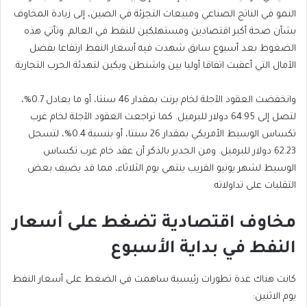
النمو في الناتج الصناعي ومبيعات التجزئة في الصين، إلى زيادة المخاوف
بشأن صحة أكبر اقتصادين ومستهلكين للنفط في العالم. وتأتي هذه
الضغوط بعد أسبوع سابق شهدت فيه أسعار النفط ارتفاعا بفضل
الآمال التي أعقبت اتفاقا أوليا بين واشنطن وبكين لتهدئة الحرب التجارية.
وانخفضت العقود الآجلة لخام برنت بمقدار 46 سنتا، أو ما يعادل 0.7%،
لتصل إلى 64.95 دولار للبرميل. كما تراجعت العقود الآجلة لخام غرب
تكساس الوسيط الأمريكي بمقدار 26 سنتا، أو بنسبة 0.4%، لتسجل
62.23 دولار للبرميل. ومن الجدير بالذكر أن عقد خام غرب تكساس
الوسيط لشهر يونيو القريب ينتهي يوم الثلاثاء، مما قد يضيف بعض
التقلبات على تداولاته.
مخاوف اقتصادية تضغط على أسعار
النفط في بداية الأسبوع
كانت هناك عدة تطورات رئيسية ساهمت في الضغط على أسعار النفط
يوم الاثنين: