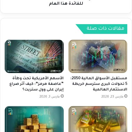
ا
ل
للفائدة هذا العام
ل
ي
د
ب
و
و
ل
س
مقالات ذات صلة
ا
ت
ر
ي
و
ك
ت
ي
خ
م
ف
ي
ي
ل
ض
إ
مستقبل الأسواق المالية 2050:
الأسهم الأمريكية تحت وطأة
ت
ل
5 تحولات كبرى سترسم خريطة
“عاصفة هرمز”: كيف أثر صراع
ص
الاستثمار العالمية
إيران على وول ستريت؟
ى
ن
خ
مارس 23, 2026
مارس 3, 2026
ي
ف
ف
ض
أ
و
م
ا
ر
ح