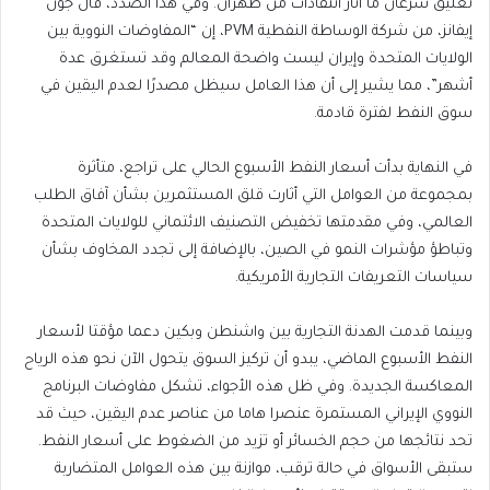
تعليق سرعان ما أثار انتقادات من طهران. وفي هذا الصدد، قال جون
إيفانز، من شركة الوساطة النفطية PVM، إن “المفاوضات النووية بين
الولايات المتحدة وإيران ليست واضحة المعالم وقد تستغرق عدة
أشهر”، مما يشير إلى أن هذا العامل سيظل مصدرًا لعدم اليقين في
سوق النفط لفترة قادمة.
في النهاية بدأت أسعار النفط الأسبوع الحالي على تراجع، متأثرة
بمجموعة من العوامل التي أثارت قلق المستثمرين بشأن آفاق الطلب
العالمي، وفي مقدمتها تخفيض التصنيف الائتماني للولايات المتحدة
وتباطؤ مؤشرات النمو في الصين، بالإضافة إلى تجدد المخاوف بشأن
سياسات التعريفات التجارية الأمريكية.
وبينما قدمت الهدنة التجارية بين واشنطن وبكين دعما مؤقتا لأسعار
النفط الأسبوع الماضي، يبدو أن تركيز السوق يتحول الآن نحو هذه الرياح
المعاكسة الجديدة. وفي ظل هذه الأجواء، تشكل مفاوضات البرنامج
النووي الإيراني المستمرة عنصرا هاما من عناصر عدم اليقين، حيث قد
تحد نتائجها من حجم الخسائر أو تزيد من الضغوط على أسعار النفط.
ستبقى الأسواق في حالة ترقب، موازنة بين هذه العوامل المتضاربة