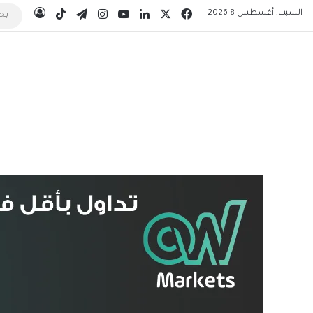
‫X
فيسبوك
لينكدإن
‫YouTube
انستقرام
تيلقرام
‫TikTok
السبت, أغسطس 8 2026
تسجيل 