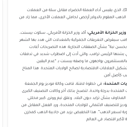
انخفض مؤشر الدولار (DXY)، الذي يقيس أداء العملة الخضراء مقابل سلة من العملات
ا التراجع جعل الذهب المقوم بالدولار أرخص لحاملي العملات الأخرى، مما زاد من
ر الخزانة الأمريكي:
أكد وزير الخزانة الأمريكي، سكوت بيسنت،
 ترامب سيفرض التعريفات الجمركية بالمعدلات التي هدد بها الشهر
“بحسن نية” بشأن الصفقات التجارية. هذه التصريحات أعادت
ي يشنها الرئيس ترامب، والتي أدت إلى اضطراب شديد في تدفقات
ة. فالمستثمرون يواجهون ما وصفه بيسنت بـ “عدم اليقين
يل العلاقات الاقتصادية لصالح الولايات المتحدة. هذا المناخ
هب كأصل آمن.
ات المتحدة:
في خطوة لافتة، قامت وكالة موديز يوم الجمعة
المتحدة بدرجة واحدة، لتصبح بذلك آخر وكالات التصنيف الكبرى
المخاوف بشأن تزايد ديون البلاد. وعلق تيم ووترر، كبير محللي
ديز للتصنيف الائتماني للولايات المتحدة، ورد الفعل المقابل من
وية لسعر الذهب”. هذا التخفيض يزيد من جاذبية الذهب كمخزن
لأكبر اقتصاد في العالم.