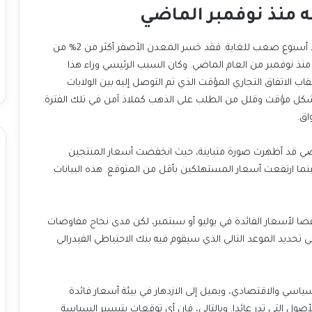
ه منذ نوفمبر الماضي
يأتي ارتفاع أسعار الذهب يوم الاثنين كنوع من التعافي بعد أسبوع صعب للغاية. فقد خسر المعدن الأصفر أكثر من 2% من
نذ نوفمبر من العام الماضي. وكان السبب الرئيسي وراء هذا
 الاتفاق التجاري المؤقت الذي تم التوصل إليه بين الولايات
ة بشكل مؤقت وقلل من الطلب على الذهب كملاذ آمن في تلك الفترة.
اق.
الماضي قد أظهرت صورة متباينة، حيث انخفضت أسعار المنتجين
ينما ارتفعت أسعار المستهلكين بأقل من المتوقع. هذه البيانات
فضا لأسعار الفائدة في يوليو أو سبتمبر، لكن مدى نجاح مفاوضات
ي تحديد الموعد التالي الذي سيقوم فيه بنك الاحتياطي الفيدرالي
سياسي والاقتصادي، ويميل إلى الازدهار في بيئة أسعار فائدة
أصول التي تدر عائدا. وبالتالي، فإن أي توقعات بتيسير السياسة