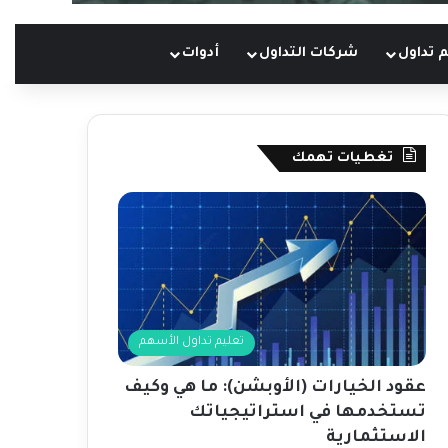
 تداول
شركات التداول
أدوات
تغطيات تهمك
تعليم تداول الأسهم
عقود الخيارات (الأوبشن): ما هي وكيف
تستخدمها في استراتيجياتك
الاستثمارية