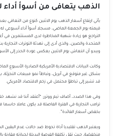
الذهب يتعافى من أسوأ أداء ل
قيمته يوم الجمعة الماضي، مسجلا أسوأ أداء أسبوعي له م
التراجع هو زيادة شهية المخاطرة لدى المستثمرين في أعقاب
المتحدة والصين، والذي أدى إلى تهدئة التوترات التجاري
ويبدو أن انتعاش يوم الاثنين يعكس عودة الحذر إلى الأسو
وكانت البيانات الاقتصادية الأمريكية الصادرة الأسبوع 
بشكل غير متوقع في أبريل، وتباطأ نمو مبيعات التجزئة، ب
قد تشير إلى تباطؤ محتمل في زخم الاقتصاد الأمريكي.
وفي هذا الصدد، أضاف تيم ووترر: “أعتقد أننا قد نشهد خ
ترامب التجارية في الفترة الفاصلة قد يكون عاملا حاسما ف
بخفض أسعار الفائدة”.
ويعتبر الذهب تقليديا أداة تحوط ضد حالات عدم اليقين ال
منخفضة، حيث تقل تكلفة الفرصة البديلة لحيازته مقارنة بال