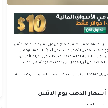
لاثنين، مستفيدة من تضافر عدة عوامل عززت من جاذبيته كملاذ آمن
سبوع صعب للمعدن الأصفر، حيث سجل أسوأ أداء له منذ نوفمبر
التوترات التجارية العالمية بعد تصريحات لوزير الخزانة الأمريكي،
ات المتحدة، من أبرز العوامل التي دعمت صعود أسعار الذهب.
ارتفع سعر الذهب في المعاملات الفورية بنسبة 0.8% ليصل إلى 3,228.47 دولار للأونصة. كما صعدت العقود الأمريكية الآجلة
سعار الذهب يوم الاثنين
التطورات الهامة: