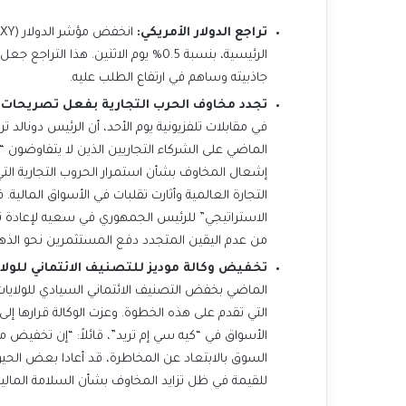
تراجع الدولار الأمريكي:
الرئيسية، بنسبة 0.5% يوم الاثنين. هذ
جاذبيته وساهم في ارتفاع الطلب عليه.
تجدد مخاوف الحرب التجارية بفعل تصريحات وزي
في مقابلات تلفزيونية يوم الأحد، أن الرئيس دونالد
الماضي على الشركاء التجاريين الذين لا يتفاوضون 
إشعال المخاوف بشأن استمرار الحروب التجارية الت
التجارة العالمية وأثارت تقلبات في الأسواق المالي
الاستراتيجي” للرئيس الجمهوري في سعيه لإعادة تشك
من عدم اليقين المتجدد دفع المستثمرين نحو الذ
تخفيض وكالة موديز للتصنيف الائتماني للولاي
الماضي بخفض التصنيف الائتماني السيادي للولايات 
التي تقدم على هذه الخطوة. وعزت الوكالة قرارها إلى 
الأسواق في “كيه سي إم تريد”، قائلاً: “إن تخفيض مو
السوق بالابتعاد عن المخاطرة، قد أعادا بعض الحي
للقيمة في ظل تزايد المخاوف بشأن السلامة المالية 