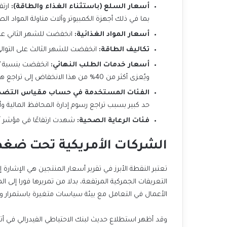
أسعار السلع (باستثناء الغذاء والطاقة):
بما في ذلك أجهزة الكمبيوتر وآلات مناولة المواد الص
أسعار المواد الغذائية:
انخفضت للشهر الثاني على ا
تكاليف الطاقة:
انخفضت للشهر الثالث على التوالي
أسعار خدمات الطلب النهائي:
ويُعزى أكثر من 40% من هذا الانخفاض إلى تراجع هوامش الربح في تجارة الجملة للآلات والمركبات.
الفئات المستخدمة في حساب مقياس التضخم الم
حد كبير بسبب تراجع رسوم إدارة المحافظ المالية وأس
فئات الرعاية الصحية:
شهدت ارتفاعًا في مؤشر أ
الشركات الأمريكية تحت ضغط
تعتبر النقطة الأبرز في تقرير أسعار المنتجين هي الإشارة
التعريفات الجمركية المرتفعة، بدلا من تمريرها فورا إل
الأعمال في التعامل مع بيئة سياسات متغيرة باستمرار وتأ
وقد أظهر استطلاع حديث لبنك الاحتياطي الفيدرالي في أ