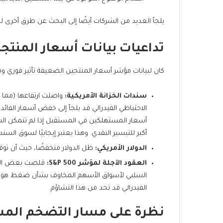
يلجأ العديد من الشركات أيضًا إلى البحث عن طرق أخرى ل
تداعيات بيانات أسعار المنتج
كان لبيانات مؤشر أسعار المنتجين الضعيفة تأثير فوري ومت
سندات الخزانة الأمريكية:
واصلت ارتفاعها (مما 
الاحتياطي الفيدرالي قد يلجأ إلى خفض أسعار الفائ
أسعار المستهلكين في المستقبل إذا لم تتمكن ال
أكبر للتيسير النقدي. وهذا يعتبر إيجابيًا لسوق ال
الدولار الأمريكي:
ظل الدولار منخفضًا، حيث أن تو
العقود الآجلة لمؤشر S&P 500:
قلصت بعض الخسا
السلبي لأسواق الأسهم المخاوف بشأن ضغط هوامش 
الفيدرالي قد تحد من هذا التشاؤم.
نظرة على مسار التضخم المست