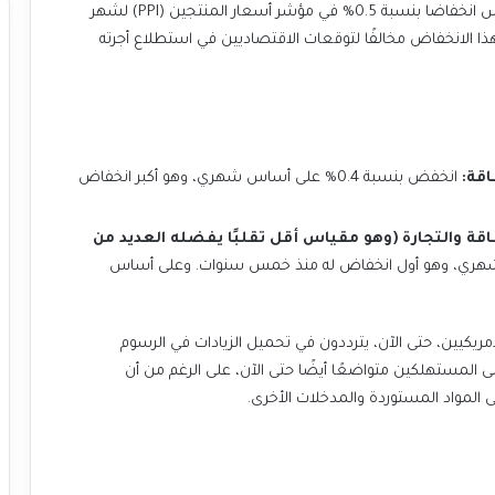
أظهرت بيانات مكتب إحصاءات العمل الصادرة يوم الخميس انخفاضا بنسبة 0.5% في مؤشر أسعار المنتجين (PPI) لشهر
ا الانخفاض مخالفًا لتوقعات الاقتصاديين في استطلاع أجرته
اقة:
انخفض بنسبة 0.4% على أساس شهري، وهو أكبر انخفاض
قة والتجارة (وهو مقياس أقل تقلبًا يفضله العديد من
 على أساس شهري، وهو أول انخفاض له منذ خمس سنوات. وعلى أساس
ريكيين، حتى الآن، يترددون في تحميل الزيادات في الرسوم
 على المستهلكين متواضعًا أيضًا حتى الآن، على الرغم من أن
المواد المستوردة والمدخلات الأخرى.