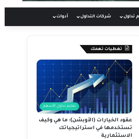
 تداول
شركات التداول
أدوات
تغطيات تهمك
تعليم تداول الأسهم
عقود الخيارات (الأوبشن): ما هي وكيف
تستخدمها في استراتيجياتك
الاستثمارية