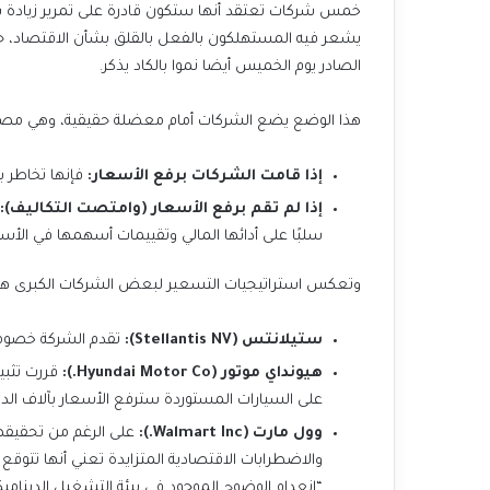
يشعر فيه المستهلكون بالفعل بالقلق بشأن الاقتصاد، ح
الصادر يوم الخميس أيضا نموا بالكاد يذكر.
هذا الوضع يضع الشركات أمام معضلة حقيقية، وهي مصدر 
إذا قامت الشركات برفع الأسعار:
فإنها تخاطر 
إذا لم تقم برفع الأسعار (وامتصت التكاليف):
سلبًا على أدائها المالي وتقييمات أسهمها في الأسوا
وتعكس استراتيجيات التسعير لبعض الشركات الكبرى هذه 
ستيلانتس (Stellantis NV):
تقدم الشركة خصوما
هيونداي موتور (Hyundai Motor Co.):
قررت تثبي
على السيارات المستوردة سترفع الأسعار بآلاف الدو
وول مارت (Walmart Inc.):
على الرغم من تحقيقها
والاضطرابات الاقتصادية المتزايدة تعني أنها تتوق
“انعدام الوضوح الموجود في بيئة التشغيل الديناميكي