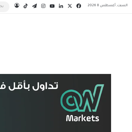
‫X
فيسبوك
لينكدإن
‫YouTube
انستقرام
تيلقرام
‫TikTok
السبت, أغسطس 8 2026
تسجيل 