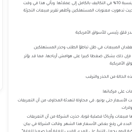
خمس شركات تعتقد أنها ستكون قادرة على تمرير زيادة بنسبة 10% في التكاليف بالكامل إلى عملائها. ويأتي هذا في وقت
يث تدهورت معنويات المستهلكين وأظهر تقرير مبيعات التجزئة
قلق رئيسي للأسواق الأمريكية:
بفقدان المبيعات في ظل تباطؤ الطلب وحذر المستهلكين.
فإن ذلك يشكل ضغطا كبيرا على هوامش أرباحها، مما قد يؤثر
ق الأمريكية.
الحالة من الحذر والترقب:
ت على مركباتها.
ت الأسعار حتى يونيو، في محاولة لتهدئة المخاوف من أن التعريفات
لارات.
 مبيعات وأرباحًا فصلية قوية، حذرت الشركة من أن التعريفات
ع البدء في رفع بعض الأسعار هذا الشهر. وقالت الشركة في بيان:
ة اليوم يجعل التنبؤ على المدى القريب للغاية أمرا صعبا للغاية”.