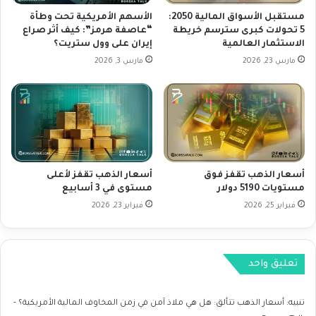
خ
ي
ا
مستقبل الأسواق المالية 2050:
الأسهم الأمريكية تحت وطأة
م
و
5 تحولات كبرى سترسم خريطة
“عاصفة هرمز”: كيف أثر صراع
ح
الاستثمار العالمية
إيران على وول ستريت؟
ف
و
ز
مارس 23, 2026
مارس 3, 2026
خ
ي
س
ا
ا
د
ئ
ة
ر
ا
2
ل
0
م
أسعار الذهب تقفز فوق
أسعار الذهب تقفز لأعلى
2
خ
مستويات 5190 دولار
مستوى في 3 أسابيع
5
ز
ب
فبراير 25, 2026
فبراير 23, 2026
و
د
ن
ع
ا
م
ت
تعليق واحد
ا
ا
ن
ل
ف
أ
تنبيه:
أسعار الذهب تتألق: هل هي ملاذ آمن في زمن المخاوف المالية الأمريكية؟ -
ر
م