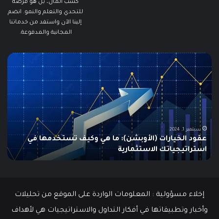
كسب المال، بل هو فرصة
للتحدي والتعلم والنمو. انضم
إلينا الآن واستفد من خدماتنا
المجانية والمدفوعة.
مطالبات
ما
البطالة
هو
في
الـ
الولايات
ing
المتحدة
تنخفض
دلي
إلى
الش
أدنى
للم
سبتمبر 19, 2024
مطالبات البطالة في الولايات المتحدة تنخفض إلى أدنى
مستوى
مستوى منذ مايو وسط سوق عمل قوي
ما هو
منذ
مايو
وسط
سوق
عمل
إخلاء مسؤولية : المعلومات الواردة على الموقع من تحليلات
قوي
وأخبار وتطبيقاتها في أفكار التداول والاستراتيجيات هي لأهداف