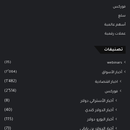
فوركس
سلع
أسهم عالمية
عملات رقمية
تصنيفات
(35)
webinars
(7٬084)
أخبار الأسواق
(1٬482)
اخبار اقتصادية
(2٬514)
فوركس
(8)
أخبار الأسترالي دولار
(40)
أخبار الدولار كندي
(115)
أخبار اليورو دولار
(73)
أخبار الدولار ين ياباني