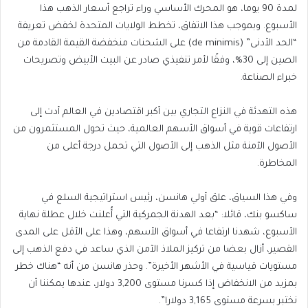
لمدة 90 يوما، هو المحرك الأساسي وراء تراجع أسعار الذهب هذا
الأسبوع. وبموجب هذا الاتفاق، تخطط الولايات المتحدة لخفض تعريفة
“الحد الأدنى” (de minimis) على الشحنات منخفضة القيمة القادمة من
الصين إلى 30%، وفقًا لأمر تنفيذي صادر عن البيت الأبيض وتصريحات
خبراء الصناعة.
هذه التهدئة في النزاع التجاري بين أكبر اقتصادين في العالم أدت إلى
ارتفاعات قوية في أسواق الأسهم العالمية، حيث تحول المستثمرون من
الأصول الآمنة مثل الذهب إلى الأصول التي تحمل درجة أعلى من
المخاطرة.
وفي هذا السياق، علق أولي هانسن، رئيس استراتيجية السلع في
ساكسو بنك، قائلا: “بعد الهدنة الجمركية التي أُعلنت خلال عطلة نهاية
الأسبوع، شهدنا ارتفاعا في أسواق الأسهم، وهذا على الأقل على المدى
القصير، أزال بعضا من تركيز الملاذ الآمن الذي ساعد في دفع الذهب إلى
مستويات قياسية في الأشهر الأخيرة”. وحذر هانسن من أنه “هناك خطر
بمزيد من الانخفاض إذا كسرنا مستوى 3,200 دولار، عندها يمكننا أن
نختبر بسرعة مستوى 3,165 دولارا”.