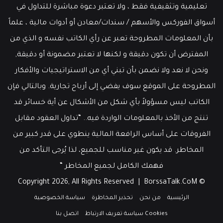
تعليمية وتثقيفية فقط ، ولا تعتبر دعوة مباشرة للتداول في
أسواق الفوركس والأسهم / سندات/معادن أو أدوات مالية ، علماً
بأن المعلومات المطروحة تعبر عن رأي الكاتب نفسه و الذي من
المفترض أن تكون دقيقة و لكنها لا تعتبر مضمونة أو دقيقة,
ونحن لا نعد ولا نضمن بأن تبني أي من الاستراتيجيات والأفكار
المطروحة على الموقع سوف يفضي إلى أرباح تجارية. وبالتالي فإن
الكاتب ليس مسؤولاً بأي شكل من الأشكال عن أية خسائر قد
تنتج من الأخذ بالمعلومات الواردة فيه.. “تداول العقود مقابل
الفروقات على أساس الرافعة المالية ينطوي على قدر كبير من
المخاطر. قد يكون غير مناسب للجميع، لذا يُرجى التأكد من
فهمك الكامل لجميع المخاطر “
BorssaTalk.CoM
© Copyright 2026, All Rights Reserved |
الرئيسية
من نحن
تحذير المخاطرة
سياسة الخصوصية
Cookies سياسة تعريف الارتباط
اتصل بنا