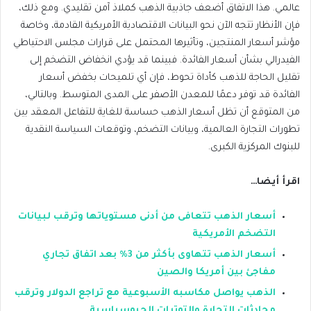
عالمي. هذا الاتفاق أضعف جاذبية الذهب كملاذ آمن تقليدي. ومع ذلك،
فإن الأنظار تتجه الآن نحو البيانات الاقتصادية الأمريكية القادمة، وخاصة
مؤشر أسعار المنتجين، وتأثيرها المحتمل على قرارات مجلس الاحتياطي
الفيدرالي بشأن أسعار الفائدة. فبينما قد يؤدي انخفاض التضخم إلى
تقليل الحاجة للذهب كأداة تحوط، فإن أي تلميحات بخفض أسعار
الفائدة قد توفر دعمًا للمعدن الأصفر على المدى المتوسط. وبالتالي،
من المتوقع أن تظل أسعار الذهب حساسة للغاية للتفاعل المعقد بين
تطورات التجارة العالمية، وبيانات التضخم، وتوقعات السياسة النقدية
للبنوك المركزية الكبرى.
اقرأ أيضا…
أسعار الذهب تتعافى من أدنى مستوياتها وترقب لبيانات
التضخم الأمريكية
أسعار الذهب تتهاوى بأكثر من 3% بعد اتفاق تجاري
مفاجئ بين أمريكا والصين
الذهب يواصل مكاسبه الأسبوعية مع تراجع الدولار وترقب
محادثات التجارة والتوترات الجيوسياسية