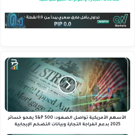
ا
ل
أ
س
ه
م
ا
ل
أ
الأسهم الأمريكية تواصل الصعود: S&P 500 يمحو خسائر
م
2025 بدعم انفراجة التجارة وبيانات التضخم الإيجابية
ر