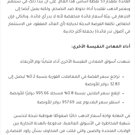
الفائدة بمقدار 53 نقطة أساس هذا العام، على أن يبدأ ذلك في سبتمبر.
ويعتبر الذهب تقليديا أداة تحوط ضد التضخم، ولكنه يميل أيضا إلى
الازدهار في بيئة أسعار فائدة منخفضة لأنه لا يدر أي فائدة، وبالتالي فإن
انخفاض تكلفة الفرصة البديلة لحيازته (أي العائد المفقود من الاستثمار
في أصول تدر فائدة) يجعله أكثر جاذبية.
أداء المعادن النفيسة الأخرى:
شهدت أسواق المعادن النفيسة الأخرى أداء متباينًا يوم الأربعاء:
تراجع سعر الفضة في المعاملات الفورية بنسبة 0.2% ليصل إلى
32.83 دولار للأونصة.
ارتفع سعر البلاتين بنسبة 0.8% مسجلا 995.66 دولارًا للأونصة.
استقر سعر البلاديوم عند 957.69 دولار للأونصة.
في النهاية تواجه أسعار الذهب حاليًا ضغوطًا هبوطية نتيجة لتحسن
شهية المخاطرة في الأسواق العالمية، مدفوعة بالهدنة التجارية بين
الولايات المتحدة والصين والتي قللت من المخاوف بشأن ركود اقتصادي