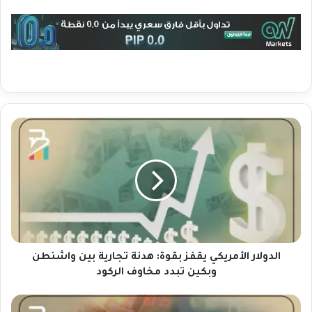
ا
ل
د
و
ل
ا
ر
ا
ل
أ
الدولار الأمريكي يقفز بقوة: هدنة تجارية بين واشنطن
م
وبكين تبدد مخاوف الركود
ر
ي
أ