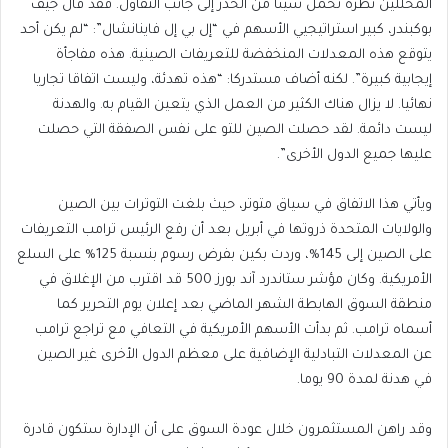
المحللين نظرة تحمل شيئًا من الحذر إلى جانب التفاؤل. فقد قال جيف
بوكبندر، كبير استراتيجيي الأسهم في “إل بي إل فاينانشال”: “لم يكن أحد
يتوقع هذه المعدلات المنخفضة للتعريفات الصينية. هذه مفاجأة
إيجابية كبيرة”. لكنه أضاف مستدركا: “هذه تهدئة، وليست اتفاقا تجاريا
نهائيا. لا يزال هناك الكثير من العمل الذي يتعين القيام به. والهدنة
ليست دائمة. لقد حصلت الصين للتو على نفس الصفقة التي حصلت
عليها جميع الدول الأخرى”.
ويأتي هذا الاتفاق في سياق متوتر، حيث بلغت التوترات بين الصين
والولايات المتحدة ذروتها في أبريل بعد أن رفع الرئيس ترامب التعريفات
على الصين إلى 145%، وردت بكين بفرض رسوم بنسبة 125% على السلع
الأمريكية. وكان مؤشر ستاندرد آند بورز 500 قد اقترب من الإغلاق في
منطقة السوق الهابطة الشهر الماضي بعد إعلان يوم التحرير كما
أسماه ترامب. ثم بدأت الأسهم الأمريكية في التعافي مع تراجع ترامب
عن المعدلات التبادلية الإضافية على معظم الدول الأخرى غير الصين
في هدنة لمدة 90 يوما.
وقد راهن المستثمرون خلال عودة السوق على أن الإدارة ستكون قادرة