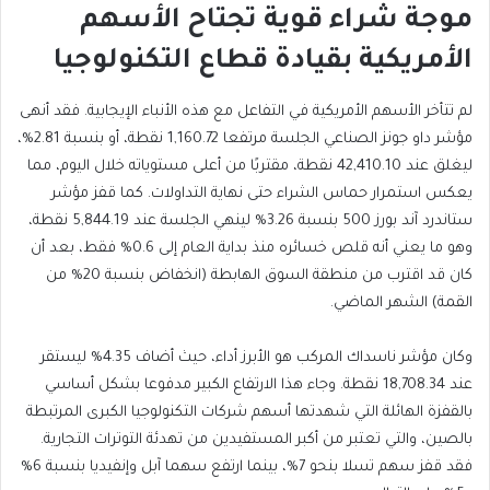
موجة شراء قوية تجتاح الأسهم
الأمريكية بقيادة قطاع التكنولوجيا
لم تتأخر الأسهم الأمريكية في التفاعل مع هذه الأنباء الإيجابية. فقد أنهى
مؤشر داو جونز الصناعي الجلسة مرتفعا 1,160.72 نقطة، أو بنسبة 2.81%،
ليغلق عند 42,410.10 نقطة، مقتربًا من أعلى مستوياته خلال اليوم، مما
يعكس استمرار حماس الشراء حتى نهاية التداولات.
كما قفز مؤشر
ستاندرد آند بورز 500 بنسبة 3.26% لينهي الجلسة عند 5,844.19 نقطة،
وهو ما يعني أنه قلص خسائره منذ بداية العام إلى 0.6% فقط، بعد أن
كان قد اقترب من منطقة السوق الهابطة (انخفاض بنسبة 20% من
القمة) الشهر الماضي.
وكان مؤشر ناسداك المركب هو الأبرز أداء، حيث أضاف 4.35% ليستقر
عند 18,708.34 نقطة. وجاء هذا الارتفاع الكبير مدفوعا بشكل أساسي
بالقفزة الهائلة التي شهدتها أسهم شركات التكنولوجيا الكبرى المرتبطة
بالصين، والتي تعتبر من أكبر المستفيدين من تهدئة التوترات التجارية.
فقد قفز سهم تسلا بنحو 7%، بينما ارتفع سهما آبل وإنفيديا بنسبة 6%