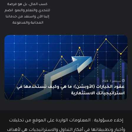
كسب المال، بل هو فرصة
للتحدي والتعلم والنمو. انضم
إلينا الآن واستفد من خدماتنا
المجانية والمدفوعة.
ما
ما
هو
هو
الـ
مؤ
Swing
الس
Trading؟
وكي
دليلك
يتم
الشامل
است
للمبتدئين
في
الت
يونيو 10, 2025
ما هو الـ Swing Trading؟ دليلك الشامل للمبتدئين
م
إخلاء مسؤولية : المعلومات الواردة على الموقع من تحليلات
وأخبار وتطبيقاتها في أفكار التداول والاستراتيجيات هي لأهداف