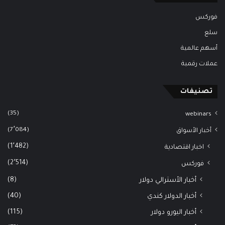
فوركس
سلع
أسهم عالمية
عملات رقمية
تصنيفات
(35)
webinars
(7٬084)
أخبار الأسواق
(1٬482)
اخبار اقتصادية
(2٬514)
فوركس
(8)
أخبار الأسترالي دولار
(40)
أخبار الدولار كندي
(115)
أخبار اليورو دولار