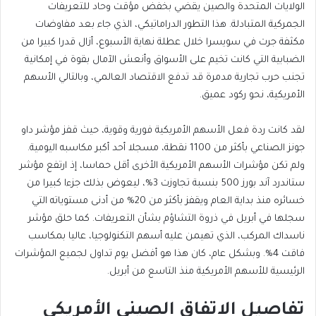
الولايات المتحدة والصين يقضي بخفض مؤقت وحاد للتعريفات
الجمركية المتبادلة. هذا التطور الدراماتيكي، الذي جاء بعد مفاوضات
مكثفة جرت في سويسرا خلال عطلة نهاية الأسبوع، أزال قدرا كبيرا من
الضبابية التي كانت تخيم على الأسواق وأنعش الآمال بقوة في إمكانية
تجنب حرب تجارية مدمرة قد تدفع الاقتصاد العالمي، وبالتالي الأسهم
الأمريكية، نحو ركود عميق.
لقد كانت ردة فعل
الأسهم الأمريكية
فورية وقوية، حيث قفز مؤشر داو
جونز الصناعي بأكثر من 1100 نقطة، مسجلا أحد أكبر مكاسبه اليومية.
ولم تكن مؤشرات
الأسهم الأمريكية
الأخرى أقل حماسا، إذ ارتفع مؤشر
ستاندرد آند بورز 500 بنسبة تجاوزت 3%، ليعوض بذلك جزءا كبيرا من
خسائره منذ بداية العام ويقفز بأكثر من 20% من أدنى مستوياته التي
سجلها في أبريل في ذروة التشاؤم بشأن التعريفات.
كما حلق مؤشر
ناسداك المركب، الذي تهيمن عليه أسهم التكنولوجيا، عاليا بمكاسب
فاقت 4%. وبشكل عام، كان هذا هو أفضل يوم تداول لجميع المؤشرات
الرئيسية للأسهم الأمريكية منذ التاسع من أبريل.
تفاصيل الاتفاق الصيني الأمريكي