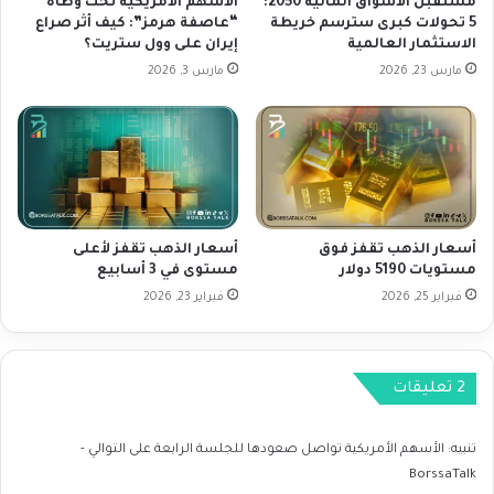
مستقبل الأسواق المالية 2050:
الأسهم الأمريكية تحت وطأة
ي
س
5 تحولات كبرى سترسم خريطة
“عاصفة هرمز”: كيف أثر صراع
ن
الاستثمار العالمية
إيران على وول ستريت؟
ت
و
و
مارس 23, 2026
مارس 3, 2026
ا
ي
ش
ا
ن
ت
ط
ه
ن
ا
و
و
ب
ت
أسعار الذهب تقفز فوق
أسعار الذهب تقفز لأعلى
ك
ر
مستويات 5190 دولار
مستوى في 3 أسابيع
ي
ق
ن
فبراير 25, 2026
فبراير 23, 2026
ب
ت
ل
ب
ب
د
ي
‫2 تعليقات
د
ا
م
ن
خ
ا
تنبيه:
الأسهم الأمريكية تواصل صعودها للجلسة الرابعة على التوالي -
ا
ت
BorssaTalk
و
ا