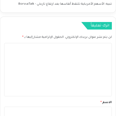
ف
ل
تنبيه:
الأسهم الأمريكية تلتقط أنفاسها بعد ارتفاع تاريخي - BorssaTalk
ا
ت
ل
ض
ر
خ
ك
م
اترك تعليقاً
و
ا
د
ل
لن يتم نشر عنوان بريدك الإلكتروني.
الحقول الإلزامية مشار إليها بـ
*
أ
ا
م
ر
ل
ي
ت
ك
ي
ع
ة
ل
ي
ق
*
الاسم
*