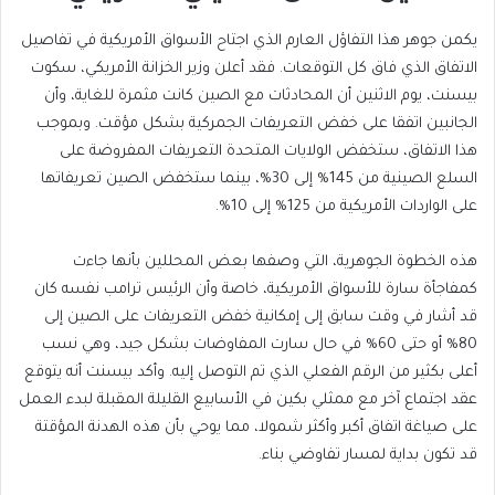
يكمن جوهر هذا التفاؤل العارم الذي اجتاح الأسواق الأمريكية في تفاصيل
الاتفاق الذي فاق كل التوقعات. فقد أعلن وزير الخزانة الأمريكي، سكوت
بيسنت، يوم الاثنين أن المحادثات مع الصين كانت مثمرة للغاية، وأن
الجانبين اتفقا على خفض التعريفات الجمركية بشكل مؤقت. وبموجب
هذا الاتفاق، ستخفض الولايات المتحدة التعريفات المفروضة على
السلع الصينية من 145% إلى 30%، بينما ستخفض الصين تعريفاتها
على الواردات الأمريكية من 125% إلى 10%.
هذه الخطوة الجوهرية، التي وصفها بعض المحللين بأنها جاءت
كمفاجأة سارة للأسواق الأمريكية، خاصة وأن الرئيس ترامب نفسه كان
قد أشار في وقت سابق إلى إمكانية خفض التعريفات على الصين إلى
80% أو حتى 60% في حال سارت المفاوضات بشكل جيد، وهي نسب
أعلى بكثير من الرقم الفعلي الذي تم التوصل إليه. وأكد بيسنت أنه يتوقع
عقد اجتماع آخر مع ممثلي بكين في الأسابيع القليلة المقبلة لبدء العمل
على صياغة اتفاق أكبر وأكثر شمولا، مما يوحي بأن هذه الهدنة المؤقتة
قد تكون بداية لمسار تفاوضي بناء.