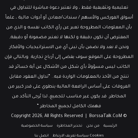
تعليمية وتثقيفية فقط ، ولا تعتبر دعوة مباشرة للتداول في
أسواق الفوركس والأسهم / سندات/معادن أو أدوات مالية ، علماً
بأن المعلومات المطروحة تعبر عن رأي الكاتب نفسه و الذي من
المفترض أن تكون دقيقة و لكنها لا تعتبر مضمونة أو دقيقة,
ونحن لا نعد ولا نضمن بأن تبني أي من الاستراتيجيات والأفكار
المطروحة على الموقع سوف يفضي إلى أرباح تجارية. وبالتالي فإن
الكاتب ليس مسؤولاً بأي شكل من الأشكال عن أية خسائر قد
تنتج من الأخذ بالمعلومات الواردة فيه.. “تداول العقود مقابل
الفروقات على أساس الرافعة المالية ينطوي على قدر كبير من
المخاطر. قد يكون غير مناسب للجميع، لذا يُرجى التأكد من
فهمك الكامل لجميع المخاطر “
BorssaTalk.CoM
© Copyright 2026, All Rights Reserved |
الرئيسية
من نحن
تحذير المخاطرة
سياسة الخصوصية
Cookies سياسة تعريف الارتباط
اتصل بنا