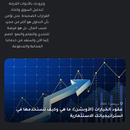
ونزودك بالأدوات اللازمة
لتحليل السوق واتخاذ
القرارات الصحيحة. نحن نؤمن
بأن التداول هو أكثر من مجرد
كسب المال، بل هو فرصة
للتحدي والتعلم والنمو. انضم
إلينا الآن واستفد من خدماتنا
المجانية والمدفوعة.
ما
ما
هو
هو
الـ
مؤ
Swing
الس
Trading؟
وكي
دليلك
يتم
الشامل
است
للمبتدئين
في
الت
يونيو 10, 2025
ما هو الـ Swing Trading؟ دليلك الشامل للمبتدئين
م