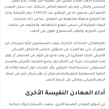
يُستخدم الذهب تقليديًا كمخزن آمن للقيمة خلال أوقات عدم اليقين
السياسي والمالي. ولم يكن الشهر الماضي استثناءً، حيث سجل المعدن
الأصفر أعلى مستوى له على الإطلاق عند 3,500.05 دولار للأونصة. وجاء
هذا الارتفاع مدفوعًا بمجموعة من العوامل، بما في ذلك مشتريات
البنوك المركزية التي تسعى لتنويع احتياطياتها، والمخاوف من تداعيات
الحرب التجارية، والطلب الاستثماري القوي على الذهب.
بالإضافة إلى المحادثات التجارية، يترقب المستثمرون أيضًا تصريحات من
المقرر أن يدلي بها العديد من مسؤولي مجلس الاحتياطي الفيدرالي
الأمريكي (البنك المركزي) في وقت لاحق من اليوم. من المحتمل أن توفر
هذه التصريحات مزيدًا من الأفكار حول وضع الاقتصاد الأمريكي والمسار
المستقبلي لسياسة البنك المركزي. وأي تلميحات حول أسعار الفائدة أو
النظرة المستقبلية للنمو والتضخم يمكن أن تؤثر بشكل كبير على قيمة
الدولار الأمريكي، وبالتالي على أسعار الذهب.
أداء المعادن النفيسة الأخرى
في أسواق المعادن النفيسة الأخرى، شهدت الأسعار تحركات إيجابية