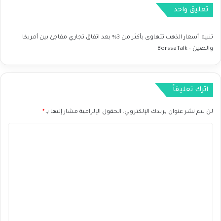
و
ا
تعليق واحد
ت
ج
ف
ة
ا
ف
تنبيه:
أسعار الذهب تتهاوى بأكثر من 3% بعد اتفاق تجاري مفاجئ بين أمريكا
ؤ
ي
والصين - BorssaTalk
ل
ا
ب
ل
م
ت
ح
و
اترك تعليقاً
ا
ت
د
ر
لن يتم نشر عنوان بريدك الإلكتروني.
الحقول الإلزامية مشار إليها بـ
*
ث
ا
ا
ت
ا
ت
ا
ل
ا
ل
ل
ت
ت
ص
ج
ع
ي
ا
ن
ر
ل
ي
ي
ة
ق
ا