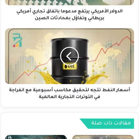
ل
أ
الدولار الأمريكي يرتفع مدعوما باتفاق تجاري أمريكي
م
بريطاني وتفاؤل بمحادثات الصين
ر
ي
أ
ك
س
ي
ع
ي
ا
ر
ر
ت
ا
ف
ل
ع
ن
م
ف
د
ط
أسعار النفط تتجه لتحقيق مكاسب أسبوعية مع انفراجة
ع
ت
في التوترات التجارية العالمية
و
ت
م
ج
ا
ه
ب
ل
مقالات ذات صلة
ا
ت
ت
ح