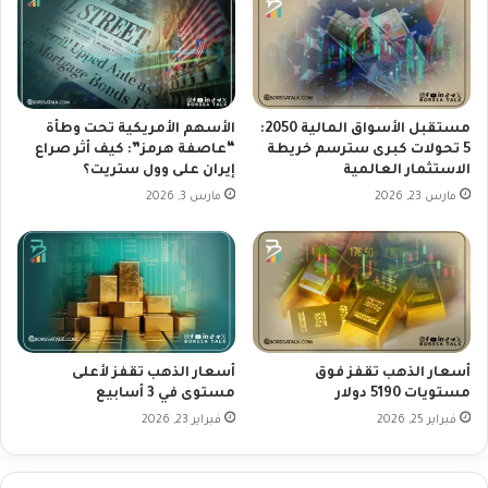
ف
ق
ا
ي
ق
ق
ت
م
ج
ك
ا
ا
مستقبل الأسواق المالية 2050:
الأسهم الأمريكية تحت وطأة
ر
س
5 تحولات كبرى سترسم خريطة
“عاصفة هرمز”: كيف أثر صراع
ي
الاستثمار العالمية
إيران على وول ستريت؟
ب
أ
أ
مارس 23, 2026
مارس 3, 2026
م
س
ر
ب
ي
و
ك
ع
ي
ي
ب
ة
ر
م
أسعار الذهب تقفز فوق
أسعار الذهب تقفز لأعلى
ي
ع
مستويات 5190 دولار
مستوى في 3 أسابيع
ط
ا
ا
فبراير 25, 2026
فبراير 23, 2026
ن
ن
ف
ي
ر