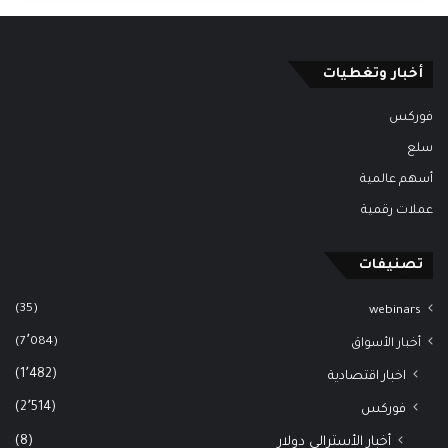
أخبار وتغطيات
فوركس
سلع
أسهم عالمية
عملات رقمية
تصنيفات
(35)
webinars
(7٬084)
أخبار الأسواق
(1٬482)
اخبار اقتصادية
(2٬514)
فوركس
(8)
أخبار الأسترالي دولار