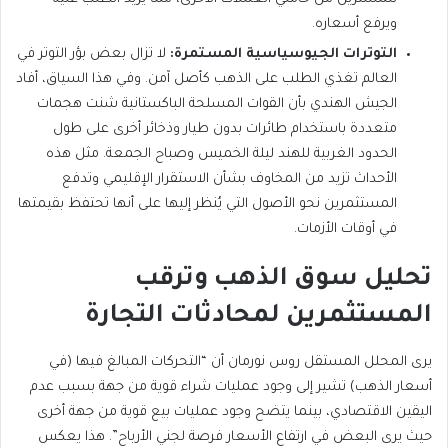
ويرفع أسعاره.
التوترات الجيوسياسية المستمرة:
لا تزال بعض بؤر التوتر في
العالم تغذي الطلب على الذهب كأصل آمن. وفي هذا السياق، أفاد
الجيش الهندي بأن القوات المسلحة الباكستانية شنت هجمات
متعددة باستخدام طائرات بدون طيار وذخائر أخرى على طول
الحدود الغربية للهند ليلة الخميس وصباح الجمعة. مثل هذه
الأحداث تزيد من المخاوف بشأن الاستقرار الإقليمي وتدفع
المستثمرين نحو الأصول التي يُنظر إليها على أنها تحتفظ بقيمتها
في أوقات الأزمات.
تحليل سوق الذهب وترقب
المستثمرين لمحادثات التجارة
يرى المحلل المستقل روس نورمان أن “التحركات المبالغ فيها (في
أسعار الذهب) تشير إلى وجود عمليات شراء قوية من جهة بسبب عدم
اليقين الاقتصادي، بينما يتضح وجود عمليات بيع قوية من جهة أخرى
حيث يرى البعض في ارتفاع الأسعار فرصة لجني الأرباح”. هذا يعكس