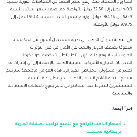
أيضًا يوم الجمعة، حيث ارتفع سعر الفضة في المعاملات الفورية بنسبة
0.3% ليصل إلى 32.56 دولارًا للأونصة. كما صعد سعر البلاتين بنسبة
0.9% إلى 984.16 دولارًا، وارتفع سعر البلاديوم بنسبة 0.4% ليصل إلى
979.75 دولارًا للأونصة.
في النهاية يبدو أن الذهب في طريقه لتسجيل أسبوع من المكاسب،
مدعومًا بضعف الدولار والبحث عن الأمان في ظل التوترات
الجيوسياسية. ومع ذلك، فإن الأنظار تظل شاخصة نحو مخرجات
المحادثات التجارية الأمريكية الصينية الهامة، بالإضافة إلى أي إشارات قد
تصدر عن مسؤولي الاحتياطي الفيدرالي. هذه العوامل مجتمعة سترسم
ملامح الاتجاه القادم لأسعار الذهب، الذي يظل أداة رئيسية
للمستثمرين للتحوط ضد المخاطر في عالم يموج بالتقلبات الاقتصادية
والسياسية.
اقرأ أيضا…
أسعار الذهب تتراجع مع تلميح ترامب لصفقة تجارية
بريطانية محتملة