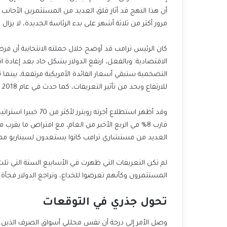
أن هذا النهج قد أثار قلق العديد من المستثمرين الأجانب 
مرور أكثر من ثلاثة أشهر على بدء الرئاسة الجديدة، لا يزال ا
كان الرئيس ترامب قد أوضح خلال حملته الانتخابية أن 
الاقتصادية. وبالفعل، ارتفع الدولار بشكل حاد بعد إعادة ا
التضخمية ستبقي أسعار الفائدة الأمريكية مرتفعة، بينما 
للارتفاع ويحد من تأثير التعريفات، كما حدث في عام 2018.
وقد أظهر استطلاع أجرت
قارب 8% في الربع الأخير من العام، مع افتراض ما يقر
العديد من مستشاري ترامب كانوا يستعدون لسيناريو مما
لم تكن التعريفات التي ظهرت في الأسابيع الستة التي تلت
المستثمرون وكأنهم تعرضوا للخداع، وتراجع الدولار فجأة
تحول جذري في التوقعات
وصل الأمر إلى درجة أن نفس محللي أسواق الصرف الذين 