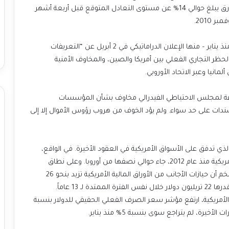
مقابل اليورو ليصل إلى 1.16 دولار في غضون عام – وهو فارق يبلغ حوالي 14% عن مستوى التعادل المتوقع قبل أربعة أشهر
2010.
بالطبع، كانت هناك العديد من العوامل المتحركة الأخرى منذ يناير – منها الإعلان الدراماتيكي في 2 أبريل عن “التعريفات
تقامية” وما تلاها من تعليق لمدة 90 يوماً، والحظر التجاري الفعلي بين أمريكا والصين، والمخاوف الأمنية
مانيا وعبر الاتحاد الأوروبي.
لاذعة لمجلس الاحتياطي الفيدرالي مخاوف بشأن المؤسسات
سندات على حد سواء. ولم يؤد الخوف من هروب رؤوس الأموال إلا إلى
ي تدفق على الأسواق الأمريكية في العقود الأخيرة. في الواقع،
تدفق 14 تريليون دولار من الأموال الخارجية إلى الأسهم الأمريكية منذ عام 2012، جاء حوالي نصفها من أوروبا. وعلى نطاق
أوسع، أظهر صافي مركز الاستثمار الدولي الأمريكي المتضخم أن حيازات الأجانب من الأوراق المالية الأمريكية تزيد بنحو 26
تريليون دولار عن الاستثمارات الأمريكية في الخارج، بزيادة قدرها 22 تريليون دولار خلال نفس الفترة الممتدة لـ 13 عاماً.
 الأمريكية، ارتفع مؤشر سعر الصرف الفعلي الحقيقي للدولار بنسبة