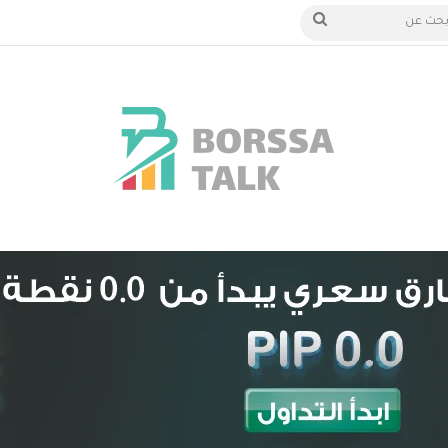
 الدخول
بحث
عن