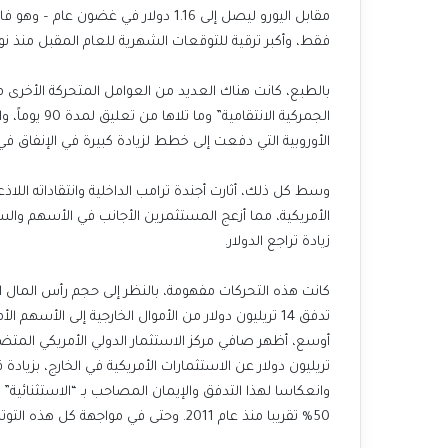
فقط، وأكبر ترقية للتوقعات الشهرية للعام المقبل منذ نوفمبر 
الجمركية الان
الأوروبية التي دفعت إلى خطط لزيادة كبيرة في الإنفاق في أل
وسط كل ذلك، أثارت أجندة ترامب الداخلية وانتقاداته ال
الأمريكية، مما أزعج المستثمرين الأجانب في الأسهم وال
زيادة تراجع الدولار.
كانت هذه التحركات مفهومة، بالنظر إلى حجم رأس المال الذ
وانعكاسا لهذا التدفق والإيمان المصاحب بـ “الاستثنائية”
50% تقريبا منذ عام 2011. وحتى في مواجهة كل هذه التوترات الأخيرة، لم يتراجع سوى بنسبة 5% منذ يناير.