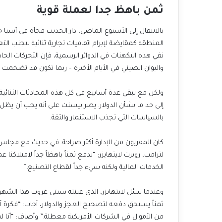
ثمن باهظ جدا لعملة قوية
بالانتقال إلى الأسبوع الماضي، دار الحديث فجأة في آ
المنطقة كمقايضة لإبرام اتفاقيات تجارية ثنائية لتجنب التع
نفي هذه التكهنات في الدوائر الرسمية، فإن التحركات الحا
واليوان الصيني في الأيام الأخيرة – ربما تكون قد تضخ
ولكن مع تبقي عدة أسابيع في كل هذه المحادثات الثنائية، ت
إلى حد ما بشأن الدولار. يصر بيسنت على أنه يجب أن يظل الع
بالسياسات التي تجذب الاستثمار والثقة.
كان المقربون من الإدارة أكثر صراحة. في حديث مع مجلس 
لترامب، روبرت لايتهايزر: “ندفع ثمناً باهظاً جداً لامتلا
الخدمات المالية ولكنه سيء جداً لقطاع التصنيع.”
وعندما سئل لايتهايزر، الذي عينته سيتي غروب هذا الشهر م
ثمناً يستحق دفعه لتصحيح العجز والدولار، أجاب: “فكرة أنن
من الأموال في الشركات الأمريكية معطلة.” وأضاف: “أنا