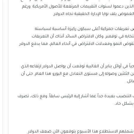
الذين دعموا لسنوات التقييمات المرتفعة للأصول الأمريكية. ورغم
لغموض يلف نوايا الإدارة الحقيقية تجاه الدولار.
فرض تعريفات جمركية أعلى سيكون ركيزة أساسية لسياسته
نتخابه في نوفمبر. وكان الافتراض السائد آنذاك أن التعريفات
تقوض النمو ومعدلات الاقتراض في أنحاء العالم، مما يدفع الدولار
ه رويترز لأكثر من 70 خبيرا استراتيجياً في أوائل يناير أن الغالبية توقعت أن يواصل الدولار ارتفاعه الذي
ب من الثلثين وصوله إلى مستوى التعادل مع اليورو هذا العام. حتى أن
ثل.
 التنصيب بعيدة جداً عما أشار إليه الرئيس سابقاً. ومع ذلك، تصرف
 بشكل حاد.
شملهم الاستطلاع هذا الأسبوع يتوقعون الآن ضعف الدولار