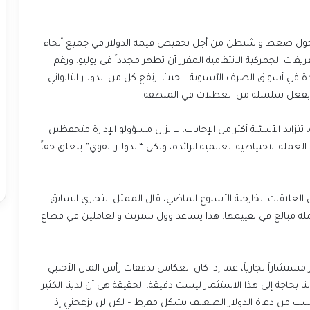
سيا حول ضغط واشنطن من أجل تخفيض قيمة الدولار في جميع أنحاء
ريفات الجمركية الانتقامية المقرر أن تظهر مجدداً في يوليو. ورغم
دة في أسواق الصرف الآسيوية – حيث ارتفع كل من الدولار التايواني
مت بفعل سلسلة من العطلات في المنطقة.
تزايد الأسئلة أكثر من الإجابات. لا يزال مسؤولو الإدارة متحفظين
ملة الاحتياطية العالمية الرائدة، ولكن “الدولار القوي” يتعلق حقاً
العلاقات الخارجية الأسبوع الماضي، قال الممثل التجاري السابق
كنا عملة مبالغ في تقييمها. هذا يساعد وول ستريت والعاملين في قطاع
ستشاراً تجارياً، عما إذا كان انعكاس تدفقات رأس المال الأجنبي
ا بحاجة إلى هذا الاستثمار ليست دقيقة. الحقيقة هي أن لدينا الكثير
 لست من دعاة الدولار الضعيف بشكل مفرط – لكن لن يزعجني إذا