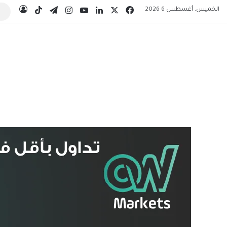
‫X
فيسبوك
لينكدإن
‫YouTube
انستقرام
تيلقرام
‫TikTok
الخميس, أغسطس 6 2026
تسجيل