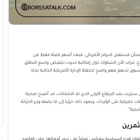
بشأن مستقبل الدولار الأمريكي. فبعد أشهر قليلة فقط من
فاع، تتزايد الآن الشكوك حول إمكانية حدوث تخفيض واسع النطاق
لسوق لديهم فهم واضح لخطط الإدارة الأمريكية الحالية تجاه
 ستريت بعد الارتفاع الأولي الذي تلا الانتخابات، قد أصبح ضحية
جمركية على الواردات. ويعود ذلك جزئيا إلى ما يصفه وزير الخزانة،
يجية”.
ثمرين
 سلوك هذه السياسة ينعكس تماماً على ردود أفعالها. ومن الواضح