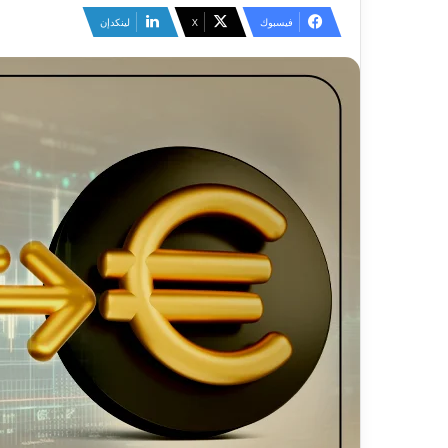
فيسبوك
‫X
لينكدإن