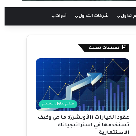
 تداول
شركات التداول
أدوات
تغطيات تهمك
تعليم تداول الأسهم
عقود الخيارات (الأوبشن): ما هي وكيف
تستخدمها في استراتيجياتك
الاستثمارية