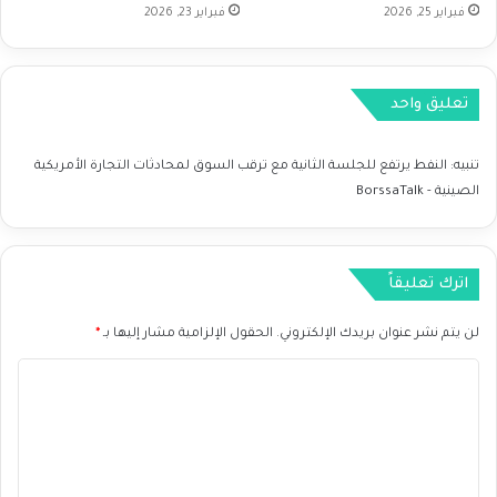
ا
فبراير 25, 2026
فبراير 23, 2026
م
ل
ر
آ
ي
م
ن
تعليق واحد
ن
ب
و
ش
ت
أ
تنبيه:
النفط يرتفع للجلسة الثانية مع ترقب السوق لمحادثات التجارة الأمريكية
ر
ن
الصينية - BorssaTalk
ق
ص
ب
ف
ا
ق
ج
ا
اترك تعليقاً
ت
ت
م
ا
لن يتم نشر عنوان بريدك الإلكتروني.
الحقول الإلزامية مشار إليها بـ
*
ا
ل
ع
ت
ا
ا
ج
ل
ل
ا
ف
ر
ت
ي
ة
ع
د
ا