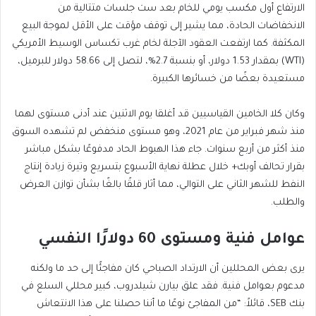
الارتفاع أول مكسب يومي للخام بعد ست جلسات متتالية من
الانخفاضات الحادة، مما يشير إلى توقف مؤقت على الأقل لموجة البيع
المكثفة. كما ارتفعت العقود الآجلة لخام غرب تكساس الوسيط الأمريكي
(WTI) بمقدار 1.53 دولار، أو بنسبة 2.7%، لتصل إلى 58.66 دولار للبرميل،
مستعيدة بعضًا من خسائرها الكبيرة.
وكان كلا الخامين القياسيين قد أغلقا يوم الاثنين عند أدنى مستوى لهما
منذ شهر فبراير من عام 2021، وهو مستوى منخفض لم تشهده السوق
منذ أكثر من أربع سنوات. جاء هذا الهبوط الحاد مدفوعًا بشكل مباشر
بقرار تحالف أوبك+ خلال عطلة نهاية الأسبوع بتسريع وتيرة زيادة إنتاج
النفط للشهر الثاني على التوالي، مما أثار قلقًا بالغًا بشأن توازن العرض
والطلب.
عوامل فنية ومستوى 60 دولارًا النفسي
يرى بعض المحللين أن الارتداد الصباحي كان مفاجئًا إلى حد ما ولكنه
مدعوم بعوامل فنية. فقد علق بيارن شيلدروب، كبير محللي السلع في
بنك SEB، قائلاً: “من المفاجئ نوعًا ما أننا حصلنا على هذا الانتعاش