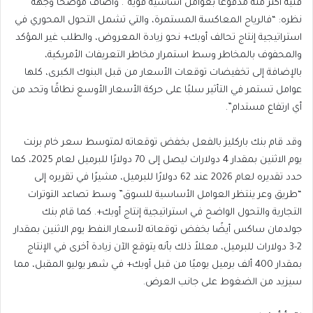
فنية أكثر منه مدفوعًا بعوامل أساسية قوية”. وأضاف موضحًا وجهة
نظره: “فالرياح المعاكسة المستمرة، والتي تشمل التحول المحوري في
استراتيجية إنتاج تحالف أوبك+ نحو زيادة المعروض، والطلب غير المؤكد
والمحفوف بالمخاطر وسط استمرار مخاطر التعريفات الأمريكية،
بالإضافة إلى تخفيضات توقعات الأسعار من قبل البنوك الكبرى، كلها
عوامل تستمر في التأثير سلبًا على حركة الأسعار الأوسع نطاقًا وتحد من
أي ارتفاع مستدام”.
وقد قام بنك باركليز بالفعل بخفض توقعاته لمتوسط سعر خام برنت
حدد تقديره لعام 2026 عند 62 دولارًا للبرميل، مشيرًا في تقريره إلى
“طريق وعر ينتظر العوامل الأساسية للسوق” وسط تصاعد التوترات
التجارية والتحول الواضح في استراتيجية إنتاج أوبك+. كما قام بنك
جولدمان ساكس أيضًا بخفض توقعاته لأسعار النفط يوم الاثنين بمقدار
2-3 دولارات للبرميل، معللاً ذلك بأنه يتوقع الآن زيادة أخرى في الإنتاج
بمقدار 400 ألف برميل يوميًا من قبل أوبك+ في شهر يوليو المقبل، مما
سيزيد من الضغوط على جانب العرض.