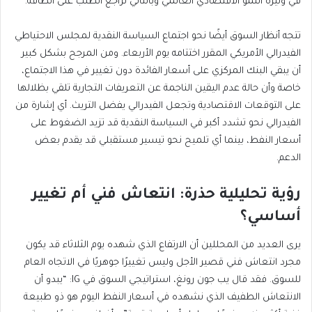
في وتيرة النمو الاقتصادي العالمي وبالتالي تراجع الطلب على الطاقة.
تتجه أنظار السوق أيضًا نحو اجتماع السياسة النقدية لمجلس الاحتياطي
الفيدرالي الأمريكي المقرر اختتامه يوم الأربعاء. ومن المرجح بشكل كبير
أن يبقي البنك المركزي على أسعار الفائدة دون تغيير في هذا الاجتماع،
خاصة وأن حالة عدم اليقين الناجمة عن التعريفات التجارية تلقي بظلالها
على التوقعات الاقتصادية وتجعل الفيدرالي يفضل التريث. أي إشارة من
الفيدرالي نحو تشدد أكبر في السياسة النقدية قد تزيد الضغوط على
أسعار النفط، بينما أي تلميح نحو تيسير مستقبلي قد يقدم بعض
الدعم.
رؤية تحليلية حذرة: انتعاش فني أم تغيير
أساسي؟
يرى العديد من المحللين أن الارتفاع الذي شهده يوم الثلاثاء قد يكون
مجرد انتعاش فني قصير الأجل وليس تغييرًا جوهريًا في الاتجاه العام
للسوق. فقد قال يب جون رونغ، استراتيجي السوق في IG: “يبدو أن
الانتعاش الطفيف الذي نشهده في أسعار النفط اليوم هو ذو طبيعة