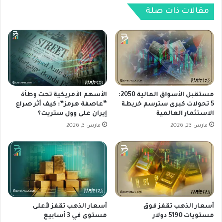
ع
ي
مقالات ذات صلة
ي
ي
ن
ك
ب
ا
ف
ف
ع
ح
ل
م
ا
ع
ل
ن
مستقبل الأسواق المالية 2050:
الأسهم الأمريكية تحت وطأة
ط
ف
5 تحولات كبرى سترسم خريطة
“عاصفة هرمز”: كيف أثر صراع
ل
الاستثمار العالمية
إيران على وول ستريت؟
ا
ب
د
مارس 23, 2026
مارس 3, 2026
ع
ص
ل
ب
ى
ر
ا
ا
ل
ل
م
م
ل
س
أسعار الذهب تقفز فوق
أسعار الذهب تقفز لأعلى
ا
ت
مستويات 5190 دولار
مستوى في 3 أسابيع
ذ
ث