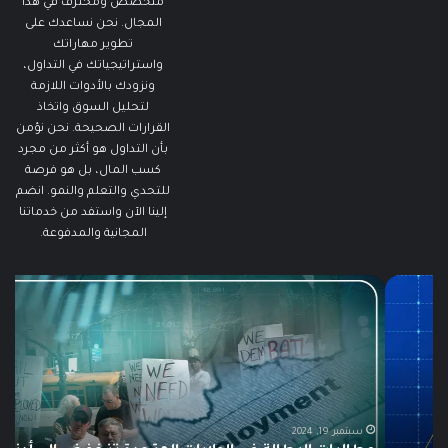
متخصص ومحترف في هذا
المجال. نحن نساعدك على
تطوير مهاراتك
واستراتيجياتك في التداول،
ونزودك بالأدوات اللازمة
لتحليل السوق واتخاذ
القرارات الصحيحة. نحن نؤمن
بأن التداول هو أكثر من مجرد
كسب المال، بل هو فرصة
للتحدي والتعلم والنمو. انضم
إلينا الآن واستفد من خدماتنا
المجانية والمدفوعة.
مطالبات
ما
البطالة
هو
في
الـ
الولايات
ing
المتحدة
تنخفض
دلي
إلى
الش
أدنى
للم
سبتمبر 19, 2024