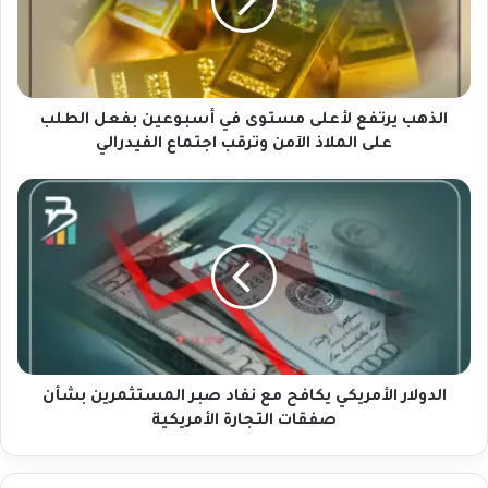
ب
ي
ر
ت
ف
ع
الذهب يرتفع لأعلى مستوى في أسبوعين بفعل الطلب
ل
على الملاذ الآمن وترقب اجتماع الفيدرالي
أ
ع
ا
ل
ل
ى
د
م
و
س
ل
ت
ا
و
ر
ى
ا
ف
ل
ي
أ
الدولار الأمريكي يكافح مع نفاد صبر المستثمرين بشأن
أ
م
صفقات التجارة الأمريكية
س
ر
ب
ي
و
ك