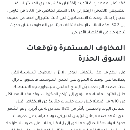
فقد أعلن معهد إدارة التوريد (ISM) أن مؤشر مديري المشتريات غير
التصنيعي (الخدمي) ارتفع إلى 51.6 الشهر الماضي من 50.8 في مارس،
متجاوزًا بذلك توقعات الاقتصاديين التي كانت تشير إلى انخفاض طفيف
إلى 50.2. هذه البيانات الإيجابية تخفف جزئيًا من المخاوف بشأن حدوث
تباطؤ حاد في الاقتصاد الأمريكي.
المخاوف المستمرة وتوقعات
السوق الحذرة
على الرغم من هذا الانتعاش اليومي، لا تزال المخاوف الأساسية تلقي
بظلالها على توقعات السوق على المدى المتوسط. فالسوق لا تزال
تحت ضغط التوقعات بأن الإنتاج العالمي سيتجاوز حجم الاستهلاك
خلال الفترة المقبلة، مما يؤدي إلى تراكم المخزونات. وقد فقد النفط أكثر
من 10% من قيمته خلال ست جلسات متتالية من الانخفاض قبل
انتعاش اليوم، وانخفض بأكثر من 20% منذ ذروته في أبريل، وهو الشهر
الذي شهد صدمة إعلان الرئيس الأمريكي دونالد ترامب عن تعريفات
جمركية واسعة النطاق، مما أدى إلى زيادة الرهانات على حدوث تباطؤ حاد