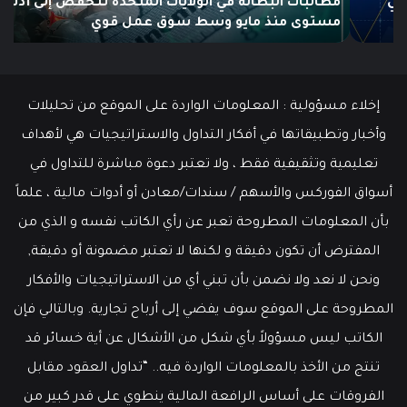
مطالبات البطالة في الولايات المتحدة تنخفض إلى أدنى
مستوى
مستوى منذ مايو وسط سوق عمل قوي
ما هو
منذ
مايو
وسط
سوق
عمل
إخلاء مسؤولية : المعلومات الواردة على الموقع من تحليلات
قوي
وأخبار وتطبيقاتها في أفكار التداول والاستراتيجيات هي لأهداف
تعليمية وتثقيفية فقط ، ولا تعتبر دعوة مباشرة للتداول في
أسواق الفوركس والأسهم / سندات/معادن أو أدوات مالية ، علماً
بأن المعلومات المطروحة تعبر عن رأي الكاتب نفسه و الذي من
المفترض أن تكون دقيقة و لكنها لا تعتبر مضمونة أو دقيقة,
ونحن لا نعد ولا نضمن بأن تبني أي من الاستراتيجيات والأفكار
المطروحة على الموقع سوف يفضي إلى أرباح تجارية. وبالتالي فإن
الكاتب ليس مسؤولاً بأي شكل من الأشكال عن أية خسائر قد
تنتج من الأخذ بالمعلومات الواردة فيه.. “تداول العقود مقابل
الفروقات على أساس الرافعة المالية ينطوي على قدر كبير من