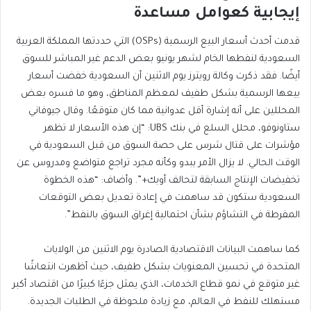
إيجابية كعوامل مساعدة
قدمت أحدث أسعار البيع الرسمية (OSPs) التي حددتها المملكة العربية
السعودية لنفطها الخام لشهر يونيو بعض الدعم غير المباشر للسوق
أيضًا. فقد ذكرت وكالة رويترز يوم الاثنين أن السعودية خفضت أسعار
بيعها الرسمية بشكل طفيف لمعظم المناطق، وهو ما فسره بعض
المحللين على أنه إشارة أقل عدوانية مما كان متوقعًا. وقال جيوفاني
ستاونوفو، محلل السلع في بنك UBS: “إن هذه الأسعار لا تظهر
مؤشرات على قتال شرس على حصة السوق من قبل السعودية في
الوقت الحالي. لا يزال الأمر يبدو وكأنه مجرد تراجع متواضع ومدروس عن
تخفيضات الإنتاج السابقة لتحالف أوبك+”. وأضاف: “هذه الخطوة
السعودية ستكون قد ساهمت في إعادة تعديل بعض التوقعات
المفرطة في التشاؤم بشأن احتمالية إغراق السوق بالنفط”.
كما ساهمت البيانات الاقتصادية الصادرة يوم الاثنين من الولايات
المتحدة في تحسين المعنويات بشكل طفيف، حيث أظهرت انتعاشًا
غير متوقع في نمو قطاع الخدمات، الذي يمثل جزءًا كبيرًا من اقتصاد أكبر
مستهلك للنفط في العالم، مع زيادة ملحوظة في الطلبات الجديدة.