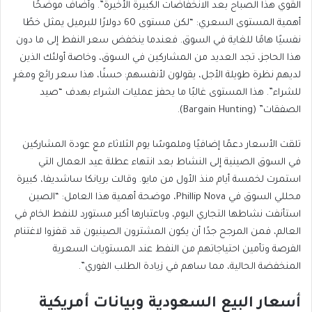
القوي هذا الصباح بعد الانخفاضات الكبيرة الأخيرة”. وأضاف موضحًا
أهمية المستوى السعري: “لكن مستوى 60 دولارًا للبرميل يمثل خطًا
نفسيًا هامًا للغاية في السوق. فعندما ينخفض سعر النفط إلى ما دون
هذا الحاجز، تجد العديد من المشاركين في السوق، وخاصة أولئك الذين
لديهم نظرة طويلة الأجل، يقولون لأنفسهم: حسنًا، هذا سعر رائع ومغرٍ
للشراء”. هذا المستوى غالبًا ما يحفز عمليات الشراء بهدف “صيد
الصفقات” (Bargain Hunting).
تلقت الأسعار دعمًا إضافيًا وملموسًا يوم الثلاثاء مع عودة المشاركين
في السوق الصينية إلى النشاط بعد انتهاء عطلة عيد العمال التي
استمرت لخمسة أيام منذ الأول من مايو. وقالت بريانكا ساشديفا، كبيرة
محللي السوق في Phillip Nova، موضحة أهمية هذا العامل: “الصين
استأنفت نشاطها التجاري اليوم، وباعتبارها أكبر مستورد للنفط الخام في
العالم، فمن المرجح جدًا أن يكون المشترون الصينيون قد قفزوا لاغتنام
الفرصة وتأمين احتياجاتهم من النفط عند المستويات السعرية
المنخفضة الحالية، مما ساهم في زيادة الطلب الفوري”.
أسعار البيع السعودية وبيانات أمريكية