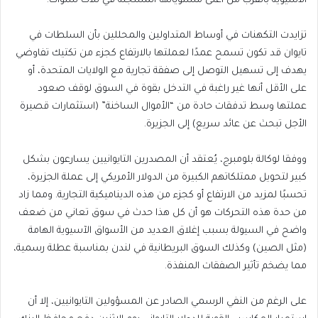
الآسيوية بالقرب من أعلى مستوياتها المسجلة في ثلاث سنوات.
تزايدت التكهنات في أوساط المتداولين والمحللين بأن السلطات في
تايوان قد تكون تسمح عمدًا لعملتها بالارتفاع كجزء من تكتيك تفاوضي
يهدف إلى تسهيل التوصل إلى صفقة تجارية مع الولايات المتحدة، أو
على الأقل أنها غير راغبة في التدخل بقوة في السوق لوقف صعود
عملتها وسط تدفقات حادة من “الأموال الساخنة” (استثمارات قصيرة
الأجل تبحث عن عائد سريع) إلى الجزيرة.
ووفقا لوكالة بلومبرج، يُعتقد أن المصدرين التايوانيين يسارعون بشكل
كبير لتحويل ممتلكاتهم الكبيرة من الدولار الأمريكي إلى عملة الجزيرة،
تحسبًا لمزيد من الارتفاع أو كجزء من هذه الديناميكية التجارية. ومما زاد
من حدة هذه التحركات هو أن كل هذا حدث في سوق تعاني من ضعف
واضح في السيولة بسبب إغلاق العديد من الأسواق الآسيوية الهامة
(مثل الصين) وكذلك السوق البريطانية في لندن بمناسبة عطلة رسمية،
مما يضخم تأثير الصفقات المنفذة.
على الرغم من النفي الرسمي الصادر عن المسؤولين التايوانيين، إلا أن