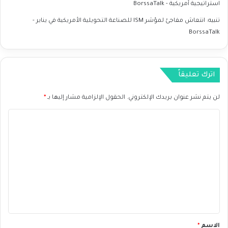
استراتيجية أمريكية - BorssaTalk
تنبيه:
انتعاش مفاجئ لمؤشر ISM للصناعة التحويلية الأمريكية في يناير -
BorssaTalk
اترك تعليقاً
لن يتم نشر عنوان بريدك الإلكتروني.
الحقول الإلزامية مشار إليها بـ
*
ا
ل
ت
ع
ل
ي
ق
*
الاسم
*