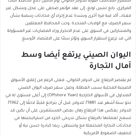
استمرار المكاسب القوية للدولار التايواني يوم الاثنين دفع محافظ البنك
المركزي، يانغ تشين لونغ، إلى عقد مؤتمر صحفي على عجل وبشكل غير
معتاد، أكد فيه مرة أخرى وبشدة عدم إجراء أي محادثات رسمية بشأن
سعر الصرف مع الولايات المتحدة. وحث المحافظ المعلقين
والمشاركين في السوق على عدم الانجرار وراء المضاربات غير المسؤولة
التي قد تزعزع استقرار السوق وتؤثر سلبًا على الاقتصاد الأوسع.
اليوان الصيني يرتفع أيضا وسط
آمال التجارة
لم يقتصر الارتفاع على الدولار التايواني، فعلى الرغم من إغلاق الأسواق
الصينية المحلية بسبب العطلة، وصل سعر صرف اليوان الصيني
المتداول في الأسواق الخارجية (Offshore Yuan) إلى أعلى مستوى له في
نحو ستة أشهر عند 7.1881 للدولار، قبل أن يتراجع قليلاً لاحقًا إلى 7.1962
للدولار. يعكس هذا الارتفاع رهان بعض المستثمرين على أن بكين قد
تسمح لعملتها بالارتفاع بشكل تدريجي كجزء من استراتيجيتها في
محادثات التجارة المحتملة مع واشنطن، ربما كبادرة حسن نية أو
لتخفيف الضغوط الأمريكية.