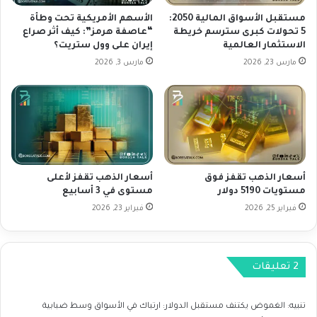
ز
ل
ي
س
مستقبل الأسواق المالية 2050:
الأسهم الأمريكية تحت وطأة
ا
5 تحولات كبرى سترسم خريطة
“عاصفة هرمز”: كيف أثر صراع
ل
الاستثمار العالمية
إيران على وول ستريت؟
د
ة
ة
م
مارس 23, 2026
مارس 3, 2026
ا
ك
ل
ا
إ
س
ن
ب
ت
ا
ا
س
ج
ت
أسعار الذهب تقفز فوق
أسعار الذهب تقفز لأعلى
م
مستويات 5190 دولار
مستوى في 3 أسابيع
ر
فبراير 25, 2026
فبراير 23, 2026
ت
9
أ
ي
ا
م
تنبيه:
الغموض يكتنف مستقبل الدولار: ارتباك في الأسواق وسط ضبابية