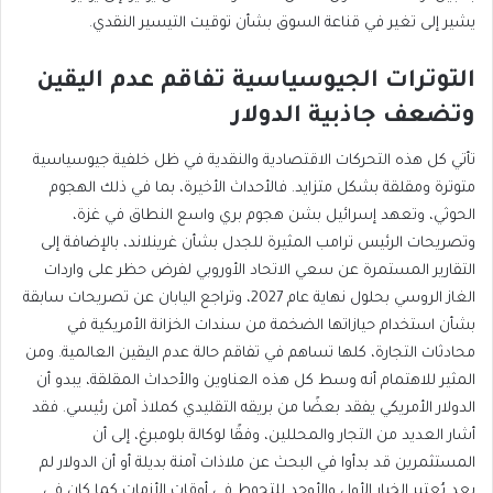
يشير إلى تغير في قناعة السوق بشأن توقيت التيسير النقدي.
التوترات الجيوسياسية تفاقم عدم اليقين
وتضعف جاذبية الدولار
تأتي كل هذه التحركات الاقتصادية والنقدية في ظل خلفية جيوسياسية
متوترة ومقلقة بشكل متزايد. فالأحداث الأخيرة، بما في ذلك الهجوم
الحوثي، وتعهد إسرائيل بشن هجوم بري واسع النطاق في غزة،
وتصريحات الرئيس ترامب المثيرة للجدل بشأن غرينلاند، بالإضافة إلى
التقارير المستمرة عن سعي الاتحاد الأوروبي لفرض حظر على واردات
الغاز الروسي بحلول نهاية عام 2027، وتراجع اليابان عن تصريحات سابقة
بشأن استخدام حيازاتها الضخمة من سندات الخزانة الأمريكية في
محادثات التجارة، كلها تساهم في تفاقم حالة عدم اليقين العالمية. ومن
المثير للاهتمام أنه وسط كل هذه العناوين والأحداث المقلقة، يبدو أن
الدولار الأمريكي يفقد بعضًا من بريقه التقليدي كملاذ آمن رئيسي. فقد
أشار العديد من التجار والمحللين، وفقًا لوكالة بلومبرغ، إلى أن
المستثمرين قد بدأوا في البحث عن ملاذات آمنة بديلة أو أن الدولار لم
يعد يُعتبر الخيار الأول والأوحد للتحوط في أوقات الأزمات كما كان في