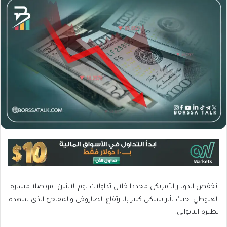
انخفض الدولار الأمريكي مجددا خلال تداولات يوم الاثنين، مواصلا مساره
الهبوطي، حيث تأثر بشكل كبير بالارتفاع الصاروخي والمفاجئ الذي شهده
نظيره التايواني.