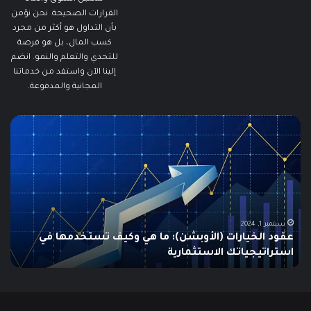
القرارات الصحيحة. نحن نؤمن
بأن التداول هو أكثر من مجرد
كسب المال، بل هو فرصة
للتحدي والتعلم والنمو. انضم
إلينا الآن واستفد من خدماتنا
المجانية والمدفوعة.
ما
ما
هو
هو
الـ
مؤ
Swing
الس
Trading؟
وكي
دليلك
يتم
الشامل
است
للمبتدئين
في
الت
يونيو 10, 2025
ما هو الـ Swing Trading؟ دليلك الشامل للمبتدئين
م