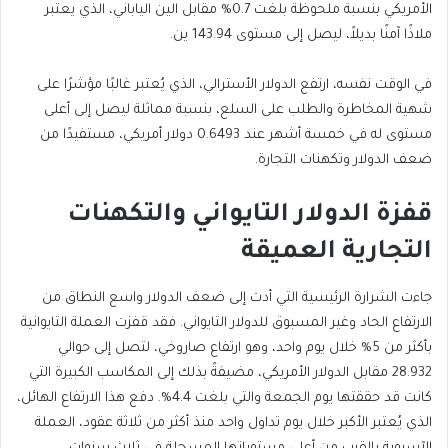
الأمريكي بنسبة ملحوظة بلغت 0.7% مقابل الين الياباني، الذي يعتبر
ملاذًا آمنًا بديلاً، ليصل إلى مستوى 143.94 ين.
في الوقت نفسه، ارتفع الدولار الأسترالي، الذي يُعتبر غالبًا مؤشرًا على
شهية المخاطرة والطلب على السلع، بنسبة مماثلة ليصل إلى أعلى
مستوى له في خمسة أشهر عند 0.6493 دولار أمريكي، مستفيدًا من
ضعف الدولار وتكهنات التجارة.
قفزة الدولار التايواني والتكهنات
التجارية العميقة
جاءت الشرارة الرئيسية التي أدت إلى ضعف الدولار واسع النطاق من
الارتفاع الحاد وغير المسبوق للدولار التايواني. فقد قفزت العملة التايوانية
بأكثر من 5% خلال يوم واحد، وهو ارتفاع صاروخي، لتصل إلى حوالي
28.932 مقابل الدولار الأمريكي، مضيفةً بذلك إلى المكاسب الكبيرة التي
كانت قد حققتها يوم الجمعة والتي بلغت 4.4%. دفع هذا الارتفاع الهائل،
الذي يُعتبر الأكبر خلال يوم تداول واحد منذ أكثر من ثلاثة عقود، العملة