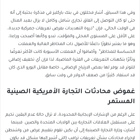
وفي هذا السياق، أشار محللون في بنك باركليز في مذكرة بحثية إلى أنه
حتى لو كان التوصل إلى اتفاق تجاري شامل وكامل لا يزال بعيد المنال
في الوقت الحالي، فإن “ذروة التهديدات بفرض تعريفات جمركية جديدة،
على الأقل على المستوى المحلي والمؤقت، تبدو وكأنها أصبحت وراءنا،
وهو ما يعتبر تطورًا داعمًا للأصول ذات المخاطر العالية والعملات
الحساسة للمخاطر”. وأضافوا أن العملات الآسيوية كانت الأكثر تعرضًا
وتأثرًا بتكهنات التعريفات في الفترة الماضية، لذا فإن أي تخفيف إضافي
للتوتر قد يوفر لها بعض الارتياح الإضافي، خاصة مقابل اليورو الذي كان
قد استفاد كثيرًا من ضعف الدولار في وقت سابق.
غموض محادثات التجارة الأمريكية الصينية
المستمر
على الرغم من الإشارات الإيجابية المحدودة، لا تزال حالة عدم اليقين تخيم
على مستقبل العلاقات التجارية بين الولايات المتحدة والصين. فبينما
لإجراء محادثات بشأن تعريفات ترامب (التي أشير إليها بشكل قد يكون