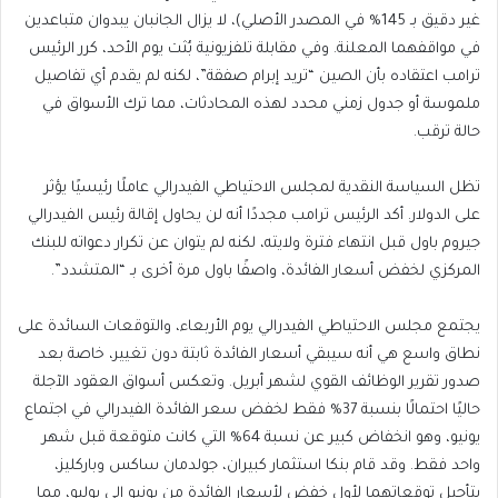
غير دقيق بـ 145% في المصدر الأصلي)، لا يزال الجانبان يبدوان متباعدين
في مواقفهما المعلنة. وفي مقابلة تلفزيونية بُثت يوم الأحد، كرر الرئيس
ترامب اعتقاده بأن الصين “تريد إبرام صفقة”، لكنه لم يقدم أي تفاصيل
ملموسة أو جدول زمني محدد لهذه المحادثات، مما ترك الأسواق في
حالة ترقب.
تظل السياسة النقدية لمجلس الاحتياطي الفيدرالي عاملًا رئيسيًا يؤثر
على الدولار. أكد الرئيس ترامب مجددًا أنه لن يحاول إقالة رئيس الفيدرالي
جيروم باول قبل انتهاء فترة ولايته، لكنه لم يتوان عن تكرار دعواته للبنك
المركزي لخفض أسعار الفائدة، واصفًا باول مرة أخرى بـ “المتشدد”.
نطاق واسع هي أنه سيبقي أسعار الفائدة ثابتة دون تغيير، خاصة بعد
صدور تقرير الوظائف القوي لشهر أبريل. وتعكس أسواق العقود الآجلة
حاليًا احتمالًا بنسبة 37% فقط لخفض سعر الفائدة الفيدرالي في اجتماع
يونيو، وهو انخفاض كبير عن نسبة 64% التي كانت متوقعة قبل شهر
واحد فقط. وقد قام بنكا استثمار كبيران، جولدمان ساكس وباركليز،
بتأجيل توقعاتهما لأول خفض لأسعار الفائدة من يونيو إلى يوليو، مما