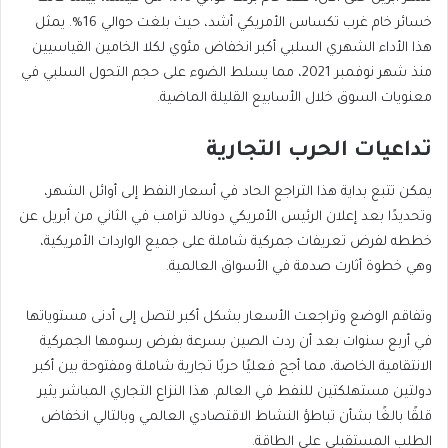
خسائر خام غرب تكساس الأمريكي أشد، حيث بلغت حوالي 16%. يمثل
هذا الأداء الشهري السلبي أكبر انخفاض مئوي لكلا الخامين القياسيين
منذ شهر نوفمبر 2021، مما يسلط الضوء على حجم التحول السلبي في
معنويات السوق خلال الأسابيع القليلة الماضية.
تداعيات الحرب التجارية
يمكن تتبع بداية هذا التراجع الحاد في أسعار النفط إلى أوائل الشهر،
وتحديدًا بعد إعلان الرئيس الأمريكي دونالد ترامب في الثاني من أبريل عن
خططه لفرض تعريفات جمركية شاملة على جميع الواردات الأمريكية،
وهي خطوة أثارت صدمة في الأسواق العالمية.
وتفاقم الوضع وتراجعت الأسعار بشكل أكبر لتصل إلى أدنى مستوياتها
في أربع سنوات بعد أن ردت الصين بسرعة بفرض رسومها الجمركية
الانتقامية الخاصة، مما أجج فعليًا حربًا تجارية شاملة ومفتوحة بين أكبر
دولتين مستهلكتين للنفط في العالم. هذا النزاع التجاري المباشر يثير
قلقًا بالغًا بشأن تباطؤ النشاط الاقتصادي العالمي وبالتالي انخفاض
الطلب المستقبلي على الطاقة.