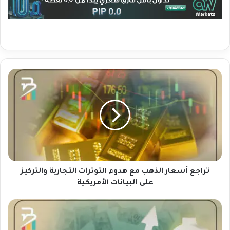
ت
ر
ا
ج
ع
أ
س
ع
ا
ر
تراجع أسعار الذهب مع هدوء التوترات التجارية والتركيز
ا
على البيانات الأمريكية
ل
ذ
ا
ه
ل
ب
د