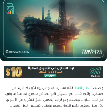
واصلت
أسعار النفط
الخام مسارها الهبوطي يوم الأربعاء، لتزيد من
خسائرها وتتجه بثبات نحو تسجيل أكبر انخفاض شهري لها منذ ما يقرب
من ثلاث سنوات ونصف، وهو تراجع يعكس القلق المتزايد في الأسواق.
يأتي هذا الضغط الكبير نتيجة لتضافر عاملين رئيسيين: تآكل توقعات