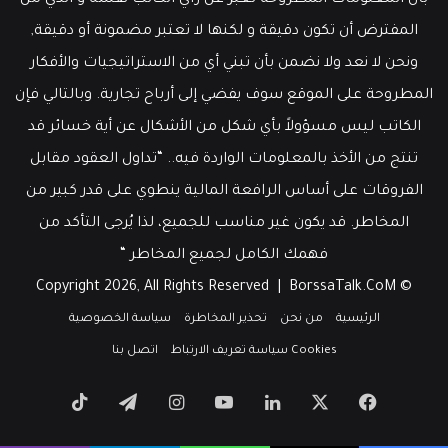
بأن المعلومات المطروحة تعبر عن رأي الكاتب نفسه و الذي من
المفترض أن تكون دقيقة و لكنها لا تعتبر مضمونة أو دقيقة,
ونحن لا نعد ولا نضمن بأن تبني أي من الاستراتيجيات والأفكار
المطروحة على الموقع سوف يفضي إلى أرباح تجارية. وبالتالي فإن
الكاتب ليس مسؤولاً بأي شكل من الأشكال عن أية خسائر قد
تنتج من الأخذ بالمعلومات الواردة فيه.. “تداول العقود مقابل
الفروقات على أساس الرافعة المالية ينطوي على قدر كبير من
المخاطر. قد يكون غير مناسب للجميع، لذا يُرجى التأكد من
فهمك الكامل لجميع المخاطر “
BorssaTalk.CoM
© Copyright 2026, All Rights Reserved |
الرئيسية
من نحن
تحذير المخاطرة
سياسة الخصوصية
Cookies سياسة تعريف الارتباط
اتصل بنا
‫X
فيسبوك
لينكدإن
‫YouTube
انستقرام
تيلقرام
‫TikTok