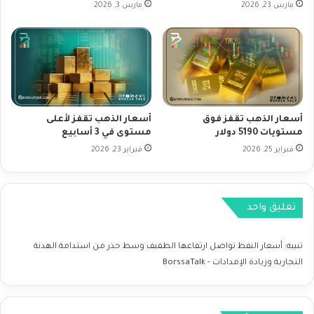
ة
ن
مارس 23, 2026
مارس 3, 2026
و
ك
ا
م
ل
ا
ت
ش
ر
ا
ك
ل
ي
ن
أسعار الذهب تقفز فوق
أسعار الذهب تقفز لأعلى
ز
ا
مستويات 5190 دولار
مستوى في 3 أسابيع
ع
ت
فبراير 25, 2026
فبراير 23, 2026
ل
ج
ى
ا
ا
ل
ل
م
تعليق واحد
ب
ح
ي
ل
ا
ي
تنبيه:
أسعار النفط تواصل ارتفاعها الطفيف وسط حذر من استدامة الهدنة
ن
التجارية وزيادة الإمدادات - BorssaTalk
ا
ت
ا
ل