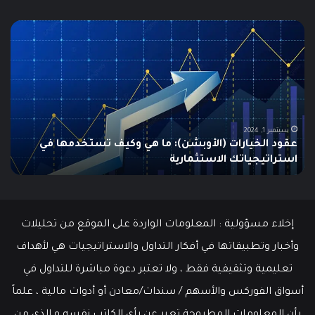
ما
ما
هو
هو
الـ
مؤ
Swing
الس
Trading؟
وكي
دليلك
يتم
الشامل
است
للمبتدئين
في
الت
يونيو 10, 2025
ما هو الـ Swing Trading؟ دليلك الشامل للمبتدئين
م
إخلاء مسؤولية : المعلومات الواردة على الموقع من تحليلات
وأخبار وتطبيقاتها في أفكار التداول والاستراتيجيات هي لأهداف
تعليمية وتثقيفية فقط ، ولا تعتبر دعوة مباشرة للتداول في
أسواق الفوركس والأسهم / سندات/معادن أو أدوات مالية ، علماً