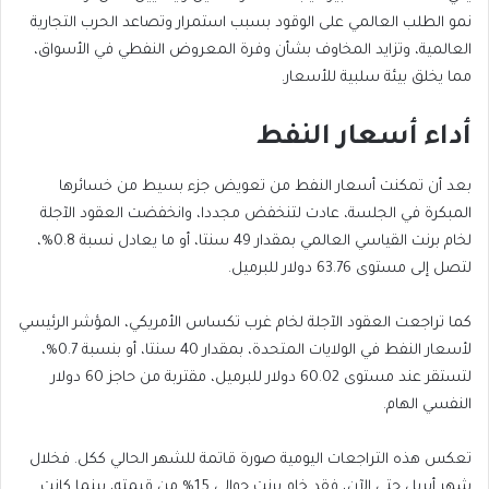
نمو الطلب العالمي على الوقود بسبب استمرار وتصاعد الحرب التجارية
العالمية، وتزايد المخاوف بشأن وفرة المعروض النفطي في الأسواق،
مما يخلق بيئة سلبية للأسعار.
أداء أسعار النفط
بعد أن تمكنت أسعار النفط من تعويض جزء بسيط من خسائرها
المبكرة في الجلسة، عادت لتنخفض مجددا، وانخفضت العقود الآجلة
لخام برنت القياسي العالمي بمقدار 49 سنتا، أو ما يعادل نسبة 0.8%،
لتصل إلى مستوى 63.76 دولار للبرميل.
كما تراجعت العقود الآجلة لخام غرب تكساس الأمريكي، المؤشر الرئيسي
لأسعار النفط في الولايات المتحدة، بمقدار 40 سنتا، أو بنسبة 0.7%،
لتستقر عند مستوى 60.02 دولار للبرميل، مقتربة من حاجز 60 دولار
النفسي الهام.
تعكس هذه التراجعات اليومية صورة قاتمة للشهر الحالي ككل. فخلال
شهر أبريل حتى الآن، فقد خام برنت حوالي 15% من قيمته، بينما كانت