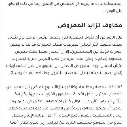
المستهلك عادة ما يترجم إلى انخفاض في الإنفاق، بما في ذلك الإنفاق
على الوقود.
مخاوف تزايد المعروض
على الرغم من أن الأوامر التنفيذية التي وقعها الرئيس ترامب يوم الثلاثاء
بهدف تخفيف الأثر السلبي لتعريفات قطاع السيارات قد هدأت بعض
التوترات مؤقتًا بين المستثمرين، إلا أن أسعار النفط ظلت تتعرض
لضغوط إضافية، ولكن هذه المرة من جانب العرض. تتزايد المخاوف
بشأن احتمال تزايد المعروض النفطي في السوق من قبل تحالف أوبك+
(الذي يضم منظمة البلدان المصدرة للبترول وحلفاءها بقيادة روسيا).
فقد أفادت مصادر مطلعة لوكالة رويترز الأسبوع الماضي بأن العديد من
الأعضاء المؤثرين داخل التحالف يعتزمون اقتراح تسريع وتيرة زيادة
الإنتاج للشهر الثاني على التوالي خلال اجتماعهم المقبل في يونيو. ومن
المقرر أن يجتمع التحالف رسميًا في الخامس من مايو لمناقشة خطط
الإنتاج المستقبلية وتقييم وضع السوق. أي قرار بزيادة الإنتاج بشكل
أسرع من المتوقع سيضيف المزيد من البراميل إلى سوق تعاني أصلًا